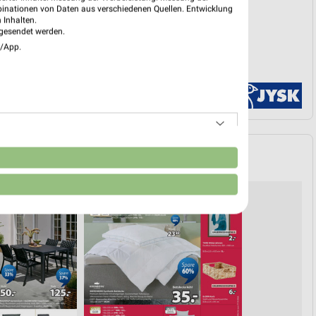
binationen von Daten aus verschiedenen Quellen. Entwicklung
 Inhalten.
gesendet werden.
e/App.
n
HAUSE