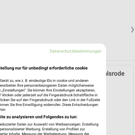
❯
Datenschutzbestimmungen
tellung nur für unbedingt erforderliche cookie
JYSK Prospekt für Walsrode
ab So. den 12.07.
erät zu, wie z. B. eindeutige IDs in cookie und anderen
verarbeiten Ihre personenbezogenen Daten möglicherweise
„Einstellungen“. Sie können Ihre Einstellungen akzeptieren,
Spare bis zu 70%
 klicken oder jederzeit auf die Fingerabdruck-Schaltfläche in
Gültig von 12. Jul. bis 15. Aug.
klicken Sie auf den Fingerabdruck oder den Link in der Fußzeile
önnen Sie Ihre Einwilligung widerrufen. Diese Entscheidungen
📅
Kalendereintrag erstellen
ten.
ite zu analysieren und Folgendes zu tun:
❯
reduzierter Daten zur Auswahl von Werbeanzeigen. Erstellung
PROSPEKT BLÄTTERN
ersonalisierter Werbung. Erstellung von Profilen zur
ierter Inhalte. Messung der Werbeleistung. Messung der