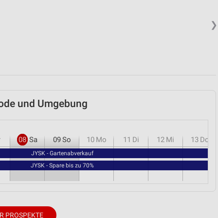
❯
srode und Umgebung
r
08
Sa
09
So
10
Mo
11
Di
12
Mi
13
Do
JYSK - Gartenabverkauf
JYSK - Spare bis zu 70%
R PROSPEKTE