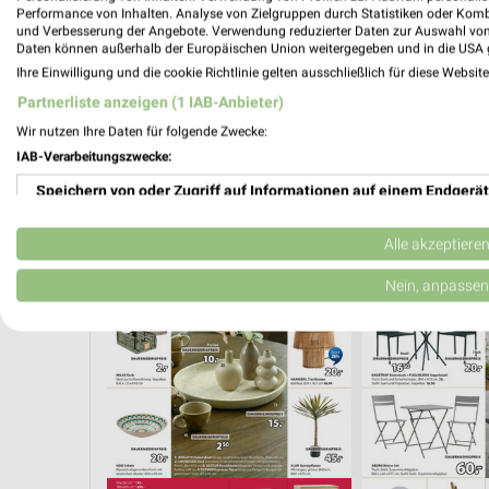
Performance von Inhalten. Analyse von Zielgruppen durch Statistiken oder Kom
und Verbesserung der Angebote. Verwendung reduzierter Daten zur Auswahl von
Daten können außerhalb der Europäischen Union weitergegeben und in die USA 
Ihre Einwilligung und die cookie Richtlinie gelten ausschließlich für diese Websit
Partnerliste anzeigen (1 IAB-Anbieter)
Wir nutzen Ihre Daten für folgende Zwecke:
IAB-Verarbeitungszwecke:
Speichern von oder Zugriff auf Informationen auf einem Endgerät
Verwendung reduzierter Daten zur Auswahl von Werbeanzeigen
Alle akzeptiere
MÖBEL
GESCHENKIDEEN FÜR SIE
WELLNESS FÜR ZU
Erstellung von Profilen für personalisierte Werbung
Nein, anpassen
Verwendung von Profilen zur Auswahl personalisierter Werbung
Erstellung von Profilen zur Personalisierung von Inhalten
Verwendung von Profilen zur Auswahl personalisierter Inhalte
Messung der Werbeleistung