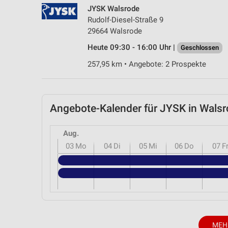
JYSK Walsrode
Rudolf-Diesel-Straße 9
29664 Walsrode
Heute 09:30 - 16:00 Uhr |
Geschlossen
257,95 km • Angebote: 2 Prospekte
Angebote-Kalender für JYSK in Wal
Aug.
03
Mo
04
Di
05
Mi
06
Do
07
F
MEH