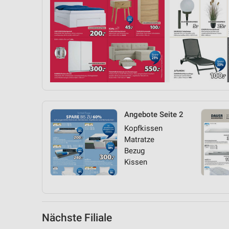
Messung der Performance von Inhalten
Analyse von Zielgruppen durch Statistiken oder Kombinationen 
Quellen
Entwicklung und Verbesserung der Angebote
Verwendung reduzierter Daten zur Auswahl von Inhalten
IAB-Besonderheiten:
Verwendung genauer Standortdaten
Angebote Seite 2
Kopfkissen
Geräte anhand von aktiv angeforderten Informationen identifizie
Matratze
Nicht-IAB-Verarbeitungszwecke:
Bezug
Kissen
Notwendig
Performance
Funktional
Nächste Filiale
Werbung