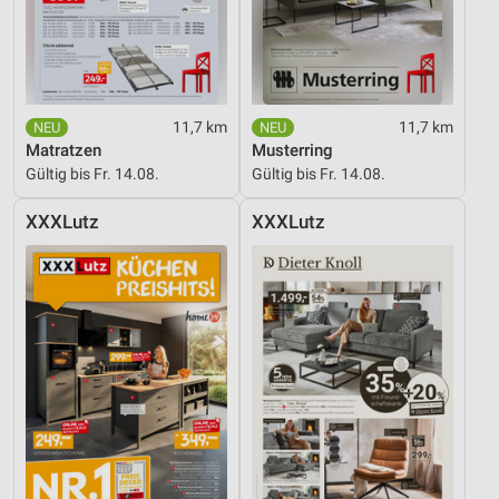
Verwendung genauer Standortdaten
Geräte anhand von aktiv angeforderten
Informationen identifizieren
Nicht-IAB-Verarbeitungszwecke:
11,7 km
11,7 km
Matratzen
Musterring
Notwendig
Gültig bis Fr. 14.08.
Gültig bis Fr. 14.08.
Performance
XXXLutz
XXXLutz
Funktional
Werbung