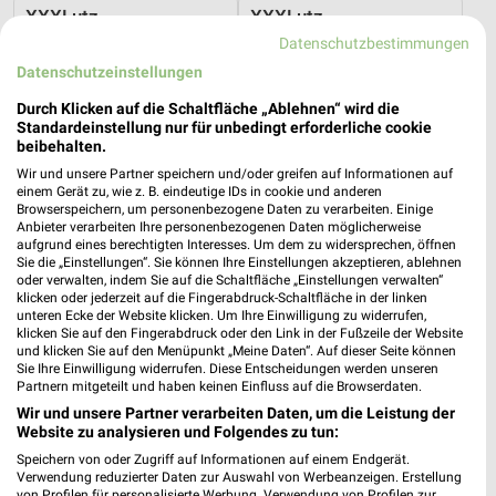
XXXLutz
XXXLutz
Datenschutzbestimmungen
Datenschutzeinstellungen
Durch Klicken auf die Schaltfläche „Ablehnen“ wird die
Standardeinstellung nur für unbedingt erforderliche cookie
beibehalten.
Wir und unsere Partner speichern und/oder greifen auf Informationen auf
einem Gerät zu, wie z. B. eindeutige IDs in cookie und anderen
Browserspeichern, um personenbezogene Daten zu verarbeiten. Einige
Anbieter verarbeiten Ihre personenbezogenen Daten möglicherweise
aufgrund eines berechtigten Interesses. Um dem zu widersprechen, öffnen
Sie die „Einstellungen“. Sie können Ihre Einstellungen akzeptieren, ablehnen
oder verwalten, indem Sie auf die Schaltfläche „Einstellungen verwalten“
klicken oder jederzeit auf die Fingerabdruck-Schaltfläche in der linken
unteren Ecke der Website klicken. Um Ihre Einwilligung zu widerrufen,
klicken Sie auf den Fingerabdruck oder den Link in der Fußzeile der Website
11,7 km
11,7 km
und klicken Sie auf den Menüpunkt „Meine Daten“. Auf dieser Seite können
Wohnenpreishits
Wohnen-Preishits
Sie Ihre Einwilligung widerrufen. Diese Entscheidungen werden unseren
Partnern mitgeteilt und haben keinen Einfluss auf die Browserdaten.
Gültig bis Fr. 14.08.
Gültig bis Fr. 14.08.
Wir und unsere Partner verarbeiten Daten, um die Leistung der
Website zu analysieren und Folgendes zu tun:
XXXLutz
XXXLutz
Speichern von oder Zugriff auf Informationen auf einem Endgerät.
Verwendung reduzierter Daten zur Auswahl von Werbeanzeigen. Erstellung
von Profilen für personalisierte Werbung. Verwendung von Profilen zur