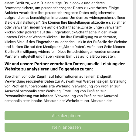
einem Gerät zu, wie z. B. eindeutige IDs in cookie und anderen
Browserspeichern, um personenbezogene Daten zu verarbeiten. Einige
Lidl Prospekt für Waldshut-Tiengen ab
Anbieter verarbeiten Ihre personenbezogenen Daten möglicherweise
Mo. den 10.08.
aufgrund eines berechtigten Interesses. Um dem zu widersprechen, öffnen
Sie die „Einstellungen“. Sie können Ihre Einstellungen akzeptieren, ablehnen
Gültig von 10. Aug. bis 15. Aug.
oder verwalten, indem Sie auf die Schaltfläche „Einstellungen verwalten“
klicken oder jederzeit auf die Fingerabdruck-Schaltfläche in der linken
unteren Ecke der Website klicken. Um Ihre Einwilligung zu widerrufen,
📅
Kalendereintrag erstellen
klicken Sie auf den Fingerabdruck oder den Link in der Fußzeile der Website
und klicken Sie auf den Menüpunkt „Meine Daten“. Auf dieser Seite können
Sie Ihre Einwilligung widerrufen. Diese Entscheidungen werden unseren
Partnern mitgeteilt und haben keinen Einfluss auf die Browserdaten.
PROSPEKT BLÄTTERN
Wir und unsere Partner verarbeiten Daten, um die Leistung der
Website zu analysieren und Folgendes zu tun:
Speichern von oder Zugriff auf Informationen auf einem Endgerät.
Verwendung reduzierter Daten zur Auswahl von Werbeanzeigen. Erstellung
von Profilen für personalisierte Werbung. Verwendung von Profilen zur
EISCREME
CLEVER SPAREN
MODETRENDS
WHISKEY & WHISKY
Auswahl personalisierter Werbung. Erstellung von Profilen zur
Personalisierung von Inhalten. Verwendung von Profilen zur Auswahl
personalisierter Inhalte. Messung der Werbeleistung. Messung der
Performance von Inhalten. Analyse von Zielgruppen durch Statistiken oder
Kombinationen von Daten aus verschiedenen Quellen. Entwicklung und
Verbesserung der Angebote. Verwendung reduzierter Daten zur Auswahl
Alle akzeptieren
von Inhalten.
Daten können außerhalb der Europäischen Union weitergegeben und in die
Nein, anpassen
USA gesendet werden.