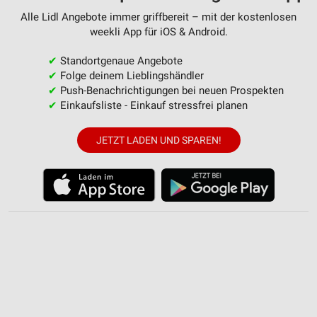
Alle Lidl Angebote immer griffbereit – mit der kostenlosen
Messung der Werbeleistung
weekli App für iOS & Android.
Messung der Performance von Inhalten
✔
Standortgenaue Angebote
✔
Folge deinem Lieblingshändler
Analyse von Zielgruppen durch Statistiken oder
Kombinationen von Daten aus verschiedenen
✔
Push-Benachrichtigungen bei neuen Prospekten
Quellen
✔
Einkaufsliste - Einkauf stressfrei planen
Entwicklung und Verbesserung der Angebote
JETZT LADEN UND SPAREN!
Verwendung reduzierter Daten zur Auswahl von
Inhalten
IAB-Besonderheiten:
Verwendung genauer Standortdaten
Geräte anhand von aktiv angeforderten
Informationen identifizieren
Nicht-IAB-Verarbeitungszwecke:
Notwendig