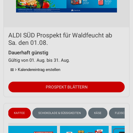
ALDI SÜD Prospekt für Waldfeucht ab
Sa. den 01.08.
Dauerhaft günstig
Gültig von 01. Aug. bis 31. Aug.
📅
Kalendereintrag erstellen
PROSPEKT BLÄTTERN
N
KAFFEE
SCHOKOLADE & SÜSSIGKEITEN
KÄSE
FLEISCH & W