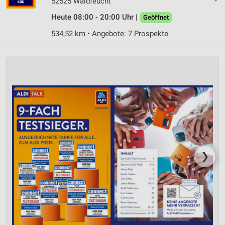
52525 Waldfeucht
Heute 08:00 - 20:00 Uhr |
Geöffnet
Geräte anhand von aktiv angeforderten
Informationen identifizieren
534,52 km • Angebote: 7 Prospekte
Nicht-IAB-Verarbeitungszwecke:
Notwendig
Performance
Funktional
Werbung
❯