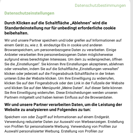
❯
52525 Waldfeucht
Datenschutzbestimmungen
Datenschutzeinstellungen
Heute 08:00 - 20:00 Uhr |
Geöffnet
Durch Klicken auf die Schaltfläche „Ablehnen“ wird die
534,52 km • Angebote: 7 Prospekte
Standardeinstellung nur für unbedingt erforderliche cookie
beibehalten.
Wir und unsere Partner speichern und/oder greifen auf Informationen auf
einem Gerät zu, wie z. B. eindeutige IDs in cookie und anderen
Browserspeichern, um personenbezogene Daten zu verarbeiten. Einige
Anbieter verarbeiten Ihre personenbezogenen Daten möglicherweise
aufgrund eines berechtigten Interesses. Um dem zu widersprechen, öffnen
Sie die „Einstellungen“. Sie können Ihre Einstellungen akzeptieren, ablehnen
oder verwalten, indem Sie auf die Schaltfläche „Einstellungen verwalten“
klicken oder jederzeit auf die Fingerabdruck-Schaltfläche in der linken
unteren Ecke der Website klicken. Um Ihre Einwilligung zu widerrufen,
klicken Sie auf den Fingerabdruck oder den Link in der Fußzeile der Website
und klicken Sie auf den Menüpunkt „Meine Daten“. Auf dieser Seite können
Sie Ihre Einwilligung widerrufen. Diese Entscheidungen werden unseren
❯
Partnern mitgeteilt und haben keinen Einfluss auf die Browserdaten.
Wir und unsere Partner verarbeiten Daten, um die Leistung der
Website zu analysieren und Folgendes zu tun:
Speichern von oder Zugriff auf Informationen auf einem Endgerät.
Verwendung reduzierter Daten zur Auswahl von Werbeanzeigen. Erstellung
von Profilen für personalisierte Werbung. Verwendung von Profilen zur
Auswahl personalisierter Werbung. Erstellung von Profilen zur