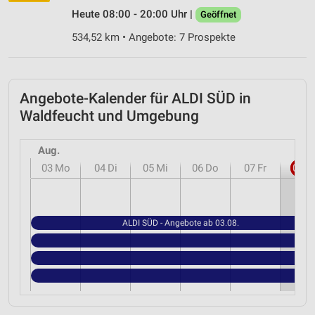
Heute 08:00 - 20:00 Uhr |
Geöffnet
534,52 km • Angebote: 7 Prospekte
Angebote-Kalender für ALDI SÜD in
Waldfeucht und Umgebung
Aug.
03
Mo
04
Di
05
Mi
06
Do
07
Fr
08
S
ALDI SÜD - Angebote ab 03.08.