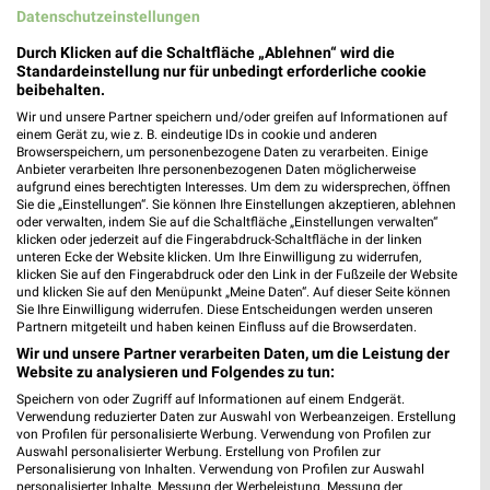
Datenschutzeinstellungen
Lidl Prospekt für Wächtersbach ab Mo.
Durch Klicken auf die Schaltfläche „Ablehnen“ wird die
Standardeinstellung nur für unbedingt erforderliche cookie
den 17.08.
beibehalten.
Gültig von 17. Aug. bis 22. Aug.
Wir und unsere Partner speichern und/oder greifen auf Informationen auf
einem Gerät zu, wie z. B. eindeutige IDs in cookie und anderen
📅
Kalendereintrag erstellen
Browserspeichern, um personenbezogene Daten zu verarbeiten. Einige
Anbieter verarbeiten Ihre personenbezogenen Daten möglicherweise
aufgrund eines berechtigten Interesses. Um dem zu widersprechen, öffnen
Sie die „Einstellungen“. Sie können Ihre Einstellungen akzeptieren, ablehnen
oder verwalten, indem Sie auf die Schaltfläche „Einstellungen verwalten“
PROSPEKT BLÄTTERN
klicken oder jederzeit auf die Fingerabdruck-Schaltfläche in der linken
unteren Ecke der Website klicken. Um Ihre Einwilligung zu widerrufen,
klicken Sie auf den Fingerabdruck oder den Link in der Fußzeile der Website
und klicken Sie auf den Menüpunkt „Meine Daten“. Auf dieser Seite können
Sie Ihre Einwilligung widerrufen. Diese Entscheidungen werden unseren
Partnern mitgeteilt und haben keinen Einfluss auf die Browserdaten.
WEIN
HANDY & SMARTPHONE
ANGEBOTE AB FREITAG
OBST & GEM
Wir und unsere Partner verarbeiten Daten, um die Leistung der
Website zu analysieren und Folgendes zu tun:
Speichern von oder Zugriff auf Informationen auf einem Endgerät.
Verwendung reduzierter Daten zur Auswahl von Werbeanzeigen. Erstellung
von Profilen für personalisierte Werbung. Verwendung von Profilen zur
Auswahl personalisierter Werbung. Erstellung von Profilen zur
Personalisierung von Inhalten. Verwendung von Profilen zur Auswahl
personalisierter Inhalte. Messung der Werbeleistung. Messung der