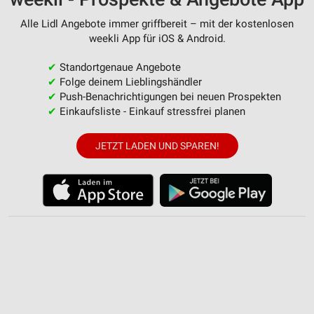
Erstellung von Profilen zur Personalisierung
Alle Lidl Angebote immer griffbereit – mit der kostenlosen
von Inhalten
weekli App für iOS & Android.
Verwendung von Profilen zur Auswahl
✔
Standortgenaue Angebote
personalisierter Inhalte
✔
Folge deinem Lieblingshändler
✔
Push-Benachrichtigungen bei neuen Prospekten
Messung der Werbeleistung
✔
Einkaufsliste - Einkauf stressfrei planen
Messung der Performance von Inhalten
JETZT LADEN UND SPAREN!
Analyse von Zielgruppen durch Statistiken oder
Kombinationen von Daten aus verschiedenen
Quellen
Entwicklung und Verbesserung der Angebote
Verwendung reduzierter Daten zur Auswahl von
Inhalten
IAB-Besonderheiten:
Verwendung genauer Standortdaten