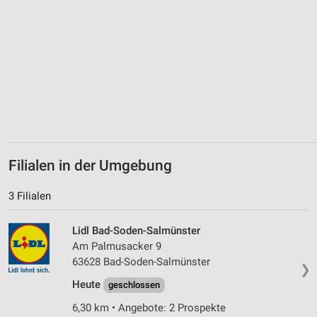
Geräte anhand von aktiv angeforderten
Informationen identifizieren
Nicht-IAB-Verarbeitungszwecke:
Notwendig
Performance
Funktional
Werbung
Filialen in der Umgebung
3 Filialen
Lidl Bad-Soden-Salmünster
Am Palmusacker 9
63628 Bad-Soden-Salmünster
❯
Heute
geschlossen
6,30 km • Angebote: 2 Prospekte