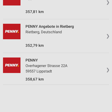
❯
Speichern von oder Zugriff auf Informationen
auf einem Endgerät
357,81 km
Verwendung reduzierter Daten zur Auswahl von
Werbeanzeigen
PENNY Angebote in Rietberg
Rietberg, Deutschland
❯
Erstellung von Profilen für personalisierte
Werbung
352,79 km
Verwendung von Profilen zur Auswahl
personalisierter Werbung
PENNY
Erstellung von Profilen zur Personalisierung
Overhagener Strasse 22A
❯
von Inhalten
59557 Lippstadt
358,67 km
Verwendung von Profilen zur Auswahl
personalisierter Inhalte
Messung der Werbeleistung
Messung der Performance von Inhalten