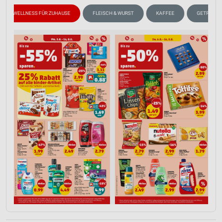
WELLNESS FÜR ZUHAUSE
FLEISCH & WURST
KAFFEE
GETRÄNKE