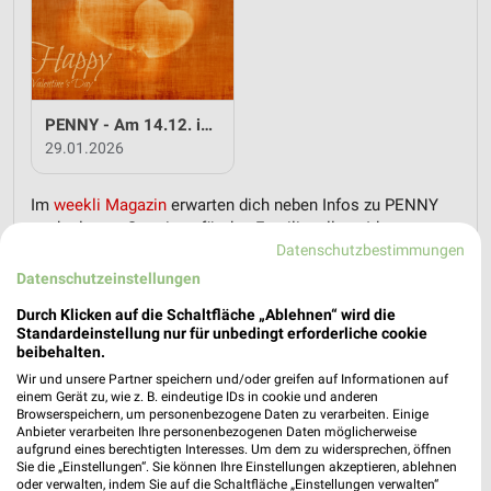
PENNY - Am 14.12. ist Valentinstag
29.01.2026
Im
weekli Magazin
erwarten dich neben Infos zu PENNY
auch clevere Spartipps für den Familienalltag, Ideen zur
Datenschutzbestimmungen
Haushaltsplanung und einfache Wege, dein Budget
nachhaltig zu entlasten.
Datenschutzeinstellungen
Durch Klicken auf die Schaltfläche „Ablehnen“ wird die
Standardeinstellung nur für unbedingt erforderliche cookie
beibehalten.
Wir und unsere Partner speichern und/oder greifen auf Informationen auf
einem Gerät zu, wie z. B. eindeutige IDs in cookie und anderen
Browserspeichern, um personenbezogene Daten zu verarbeiten. Einige
weekli - Prospekte & Angebote App
Anbieter verarbeiten Ihre personenbezogenen Daten möglicherweise
aufgrund eines berechtigten Interesses. Um dem zu widersprechen, öffnen
Alle PENNY Angebote immer griffbereit – mit der kostenlosen
Sie die „Einstellungen“. Sie können Ihre Einstellungen akzeptieren, ablehnen
oder verwalten, indem Sie auf die Schaltfläche „Einstellungen verwalten“
weekli App für iOS & Android.