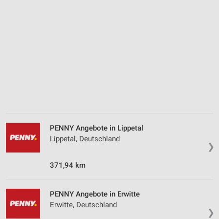
Analyse von Zielgruppen durch Statistiken oder
Kombinationen von Daten aus verschiedenen
Quellen
Entwicklung und Verbesserung der Angebote
Verwendung reduzierter Daten zur Auswahl von
Inhalten
IAB-Besonderheiten:
Verwendung genauer Standortdaten
Geräte anhand von aktiv angeforderten
PENNY Angebote in Lippetal
Informationen identifizieren
Lippetal, Deutschland
❯
Nicht-IAB-Verarbeitungszwecke:
Notwendig
371,94 km
Performance
PENNY Angebote in Erwitte
Funktional
Erwitte, Deutschland
❯