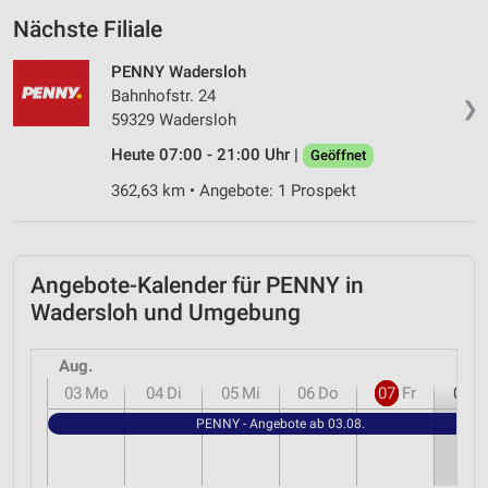
Nächste Filiale
PENNY Wadersloh
Bahnhofstr. 24
❯
59329 Wadersloh
Heute 07:00 - 21:00 Uhr |
Geöffnet
362,63 km • Angebote: 1 Prospekt
Angebote-Kalender für PENNY in
Wadersloh und Umgebung
Aug.
03
Mo
04
Di
05
Mi
06
Do
07
Fr
08
S
PENNY - Angebote ab 03.08.