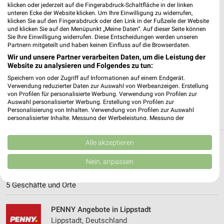
klicken oder jederzeit auf die Fingerabdruck-Schaltfläche in der linken
unteren Ecke der Website klicken. Um Ihre Einwilligung zu widerrufen,
✔
Standortgenaue Angebote
klicken Sie auf den Fingerabdruck oder den Link in der Fußzeile der Website
und klicken Sie auf den Menüpunkt „Meine Daten“. Auf dieser Seite können
✔
Folge deinem Lieblingshändler
Sie Ihre Einwilligung widerrufen. Diese Entscheidungen werden unseren
✔
Push-Benachrichtigungen bei neuen Prospekten
Partnern mitgeteilt und haben keinen Einfluss auf die Browserdaten.
✔
Einkaufsliste - Einkauf stressfrei planen
Wir und unsere Partner verarbeiten Daten, um die Leistung der
Website zu analysieren und Folgendes zu tun:
JETZT LADEN UND SPAREN!
Speichern von oder Zugriff auf Informationen auf einem Endgerät.
Verwendung reduzierter Daten zur Auswahl von Werbeanzeigen. Erstellung
von Profilen für personalisierte Werbung. Verwendung von Profilen zur
Auswahl personalisierter Werbung. Erstellung von Profilen zur
Personalisierung von Inhalten. Verwendung von Profilen zur Auswahl
personalisierter Inhalte. Messung der Werbeleistung. Messung der
Performance von Inhalten. Analyse von Zielgruppen durch Statistiken oder
Kombinationen von Daten aus verschiedenen Quellen. Entwicklung und
Verbesserung der Angebote. Verwendung reduzierter Daten zur Auswahl
Alle akzeptieren
Weitere PENNY Geschäfte mit Angeboten in
von Inhalten.
Daten können außerhalb der Europäischen Union weitergegeben und in die
Nein, anpassen
und um Wadersloh
USA gesendet werden.
Ihre Einwilligung und die cookie Richtlinie gelten ausschließlich für diese
5 Geschäfte und Orte
Website/App.
Partnerliste anzeigen (1 IAB-Anbieter)
PENNY Angebote in Lippstadt
Wir nutzen Ihre Daten für folgende Zwecke:
Lippstadt, Deutschland
IAB-Verarbeitungszwecke: