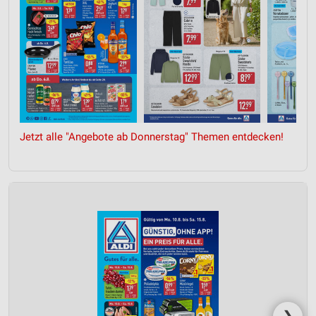
Partnerliste anzeigen (1 IAB-Anbieter)
Wir nutzen Ihre Daten für folgende Zwecke:
IAB-Verarbeitungszwecke:
Speichern von oder Zugriff auf Informationen
auf einem Endgerät
Verwendung reduzierter Daten zur Auswahl von
Werbeanzeigen
Jetzt alle "Angebote ab Donnerstag" Themen entdecken!
Erstellung von Profilen für personalisierte
Werbung
Verwendung von Profilen zur Auswahl
personalisierter Werbung
Erstellung von Profilen zur Personalisierung
von Inhalten
Verwendung von Profilen zur Auswahl
personalisierter Inhalte
Messung der Werbeleistung