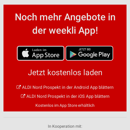
Noch mehr Angebote in
der weekli App!
Jetzt kostenlos laden
ALDI Nord Prospekt in der Android App blättern
ALDI Nord Prospekt in der iOS App blättern
Kostenlos im App Store erhältlich
In Kooperation mit: