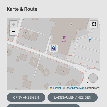
Karte & Route
+
⛶
−
Leaflet
|
©
OpenStreetMap
contributors
ÖPNV ANZEIGEN
LADESÄULEN ANZEIGEN