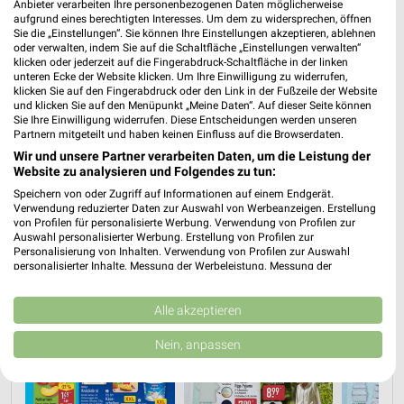
Anbieter verarbeiten Ihre personenbezogenen Daten möglicherweise
aufgrund eines berechtigten Interesses. Um dem zu widersprechen, öffnen
ALDI Nord Prospekt für Wadersloh ab
Sie die „Einstellungen“. Sie können Ihre Einstellungen akzeptieren, ablehnen
Mo. den 03.08.
oder verwalten, indem Sie auf die Schaltfläche „Einstellungen verwalten“
klicken oder jederzeit auf die Fingerabdruck-Schaltfläche in der linken
Gültig von 03. Aug. bis 08. Aug.
unteren Ecke der Website klicken. Um Ihre Einwilligung zu widerrufen,
klicken Sie auf den Fingerabdruck oder den Link in der Fußzeile der Website
📅
Kalendereintrag erstellen
und klicken Sie auf den Menüpunkt „Meine Daten“. Auf dieser Seite können
Sie Ihre Einwilligung widerrufen. Diese Entscheidungen werden unseren
Partnern mitgeteilt und haben keinen Einfluss auf die Browserdaten.
Wir und unsere Partner verarbeiten Daten, um die Leistung der
Website zu analysieren und Folgendes zu tun:
PROSPEKT BLÄTTERN
Speichern von oder Zugriff auf Informationen auf einem Endgerät.
Verwendung reduzierter Daten zur Auswahl von Werbeanzeigen. Erstellung
von Profilen für personalisierte Werbung. Verwendung von Profilen zur
Auswahl personalisierter Werbung. Erstellung von Profilen zur
Personalisierung von Inhalten. Verwendung von Profilen zur Auswahl
ANGEBOTE AB DONNERSTAG
ANGEBOTE AB MONTAG
FLEISCH & W
personalisierter Inhalte. Messung der Werbeleistung. Messung der
Performance von Inhalten. Analyse von Zielgruppen durch Statistiken oder
Kombinationen von Daten aus verschiedenen Quellen. Entwicklung und
Verbesserung der Angebote. Verwendung reduzierter Daten zur Auswahl
Alle akzeptieren
von Inhalten.
Daten können außerhalb der Europäischen Union weitergegeben und in die
Nein, anpassen
USA gesendet werden.
Ihre Einwilligung und die cookie Richtlinie gelten ausschließlich für diese
Website/App.