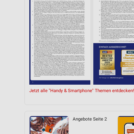
Messung der Performance von Inhalten
Analyse von Zielgruppen durch Statistiken oder Kombinationen 
Quellen
Entwicklung und Verbesserung der Angebote
Verwendung reduzierter Daten zur Auswahl von Inhalten
IAB-Besonderheiten:
Verwendung genauer Standortdaten
Geräte anhand von aktiv angeforderten Informationen identifizie
Nicht-IAB-Verarbeitungszwecke:
Jetzt alle "Handy & Smartphone" Themen entdecken!
Notwendig
Performance
Angebote Seite 2
Funktional
Werbung