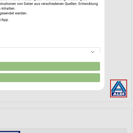
01.
binationen von Daten aus verschiedenen Quellen. Entwicklung
 Inhalten.
gesendet werden.
k
e/App.
 29. Jan. bis 01. Sep.
reintrag erstellen
EKT BLÄTTERN
n