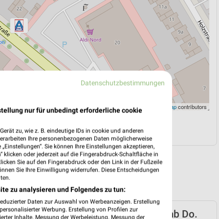
Datenschutzbestimmungen
Leaflet
|
©
OpenStreetMap
contributors
tellung nur für unbedingt erforderliche cookie
N
NAVIGATION MIT GOOGLE/IOS MAPS
erät zu, wie z. B. eindeutige IDs in cookie und anderen
verarbeiten Ihre personenbezogenen Daten möglicherweise
„Einstellungen“. Sie können Ihre Einstellungen akzeptieren,
 klicken oder jederzeit auf die Fingerabdruck-Schaltfläche in
klicken Sie auf den Fingerabdruck oder den Link in der Fußzeile
önnen Sie Ihre Einwilligung widerrufen. Diese Entscheidungen
ten.
ite zu analysieren und Folgendes zu tun:
reduzierter Daten zur Auswahl von Werbeanzeigen. Erstellung
ersonalisierter Werbung. Erstellung von Profilen zur
ord Prospekt für Rheda-Wiedenbrück ab Do.
ierter Inhalte. Messung der Werbeleistung. Messung der