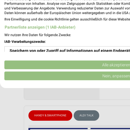
den 29.
Performance von Inhalten. Analyse von Zielgruppen durch Statistiken oder Kom
und Verbesserung der Angebote. Verwendung reduzierter Daten zur Auswahl von
Daten können außerhalb der Europäischen Union weitergegeben und in die USA 
ALDI Tal
Ihre Einwilligung und die cookie Richtlinie gelten ausschließlich für diese Websit
Gültig von
Partnerliste anzeigen (1 IAB-Anbieter)
📅
Kalende
Wir nutzen Ihre Daten für folgende Zwecke:
IAB-Verarbeitungszwecke:
❯
PROSP
Speichern von oder Zugriff auf Informationen auf einem Endgerät
Verwendung reduzierter Daten zur Auswahl von Werbeanzeigen
Alle akzeptiere
Erstellung von Profilen für personalisierte Werbung
Nein, anpassen
Verwendung von Profilen zur Auswahl personalisierter Werbung
Erstellung von Profilen zur Personalisierung von Inhalten
Verwendung von Profilen zur Auswahl personalisierter Inhalte
HANDY & SMARTPHONE
ALDI TALK
Messung der Werbeleistung