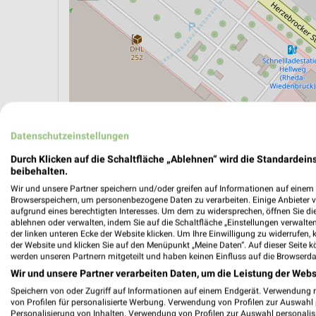
Datenschutzeinstellungen
Durch Klicken auf die Schaltfläche „Ablehnen“ wird die Standardeins
beibehalten.
ÖPNV ANZEIGEN
LADESÄULEN ANZEIGE
Wir und unsere Partner speichern und/oder greifen auf Informationen auf einem G
Browserspeichern, um personenbezogene Daten zu verarbeiten. Einige Anbieter 
aufgrund eines berechtigten Interesses. Um dem zu widersprechen, öffnen Sie die 
ablehnen oder verwalten, indem Sie auf die Schaltfläche „Einstellungen verwalten“
der linken unteren Ecke der Website klicken. Um Ihre Einwilligung zu widerrufen, 
Aktuelle Angebote in dieser Filiale
der Website und klicken Sie auf den Menüpunkt „Meine Daten“. Auf dieser Seite k
Anzahl Prospekte: 4
werden unseren Partnern mitgeteilt und haben keinen Einfluss auf die Browserda
Letztes Prospektupdate: vor 6 Tagen
Wir und unsere Partner verarbeiten Daten, um die Leistung der Webs
Speichern von oder Zugriff auf Informationen auf einem Endgerät. Verwendung 
von Profilen für personalisierte Werbung. Verwendung von Profilen zur Auswahl p
ALDI N
Personalisierung von Inhalten. Verwendung von Profilen zur Auswahl personalis