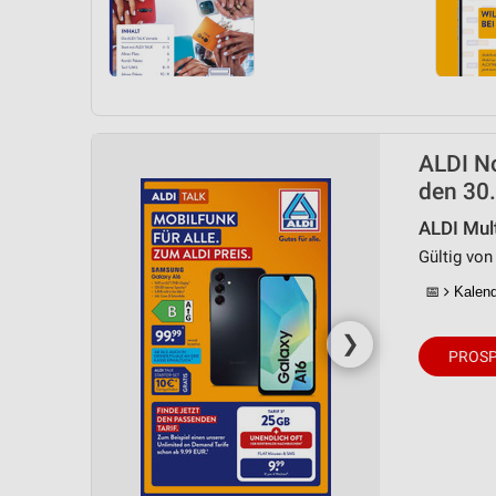
ALDI N
den 30.
ALDI Mul
Gültig von 
📅
Kalende
❯
PROSP