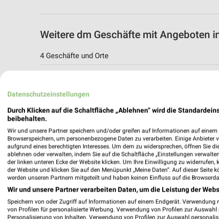
Weitere dm Geschäfte mit Angeboten 
4 Geschäfte und Orte
dm Angebote in Weiden i.d.OPf.
Weiden i.d.OPf., Deutschland
Datenschutzeinstellungen
Durch Klicken auf die Schaltfläche „Ablehnen“ wird die Standardeins
329,44 km
beibehalten.
Wir und unsere Partner speichern und/oder greifen auf Informationen auf einem G
Browserspeichern, um personenbezogene Daten zu verarbeiten. Einige Anbieter 
dm
aufgrund eines berechtigten Interesses. Um dem zu widersprechen, öffnen Sie die 
ablehnen oder verwalten, indem Sie auf die Schaltfläche „Einstellungen verwalten“
Max-Reger-Straße 7-7a
der linken unteren Ecke der Website klicken. Um Ihre Einwilligung zu widerrufen, 
92637 Weiden i.d.OPf.
der Website und klicken Sie auf den Menüpunkt „Meine Daten“. Auf dieser Seite k
werden unseren Partnern mitgeteilt und haben keinen Einfluss auf die Browserda
328,15 km
Wir und unsere Partner verarbeiten Daten, um die Leistung der Webs
Speichern von oder Zugriff auf Informationen auf einem Endgerät. Verwendung 
von Profilen für personalisierte Werbung. Verwendung von Profilen zur Auswahl p
dm Angebote in Wernberg-Köblitz
Personalisierung von Inhalten. Verwendung von Profilen zur Auswahl personalis