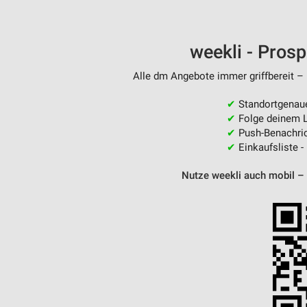
weekli - Pros
Alle dm Angebote immer griffbereit – 
✔
Standortgenau
✔
Folge deinem L
✔
Push-Benachric
✔
Einkaufsliste -
Nutze weekli auch mobil –