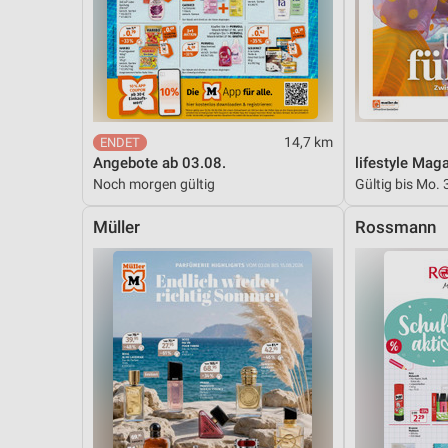
14,7 km
Angebote ab 03.08.
lifestyle Mag
Noch morgen gültig
Gültig bis Mo. 
Müller
Rossmann