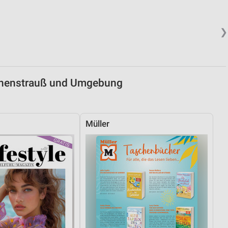
von Daten aus verschiedenen
❯
Vohenstrauß und Umgebung
Müller
ren