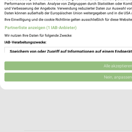
Wernberg-Köblitz, Deutschland
Performance von Inhalten. Analyse von Zielgruppen durch Statistiken oder Kom
und Verbesserung der Angebote. Verwendung reduzierter Daten zur Auswahl von
Daten können außerhalb der Europäischen Union weitergegeben und in die USA 
343,80 km
Ihre Einwilligung und die cookie Richtlinie gelten ausschließlich für diese Websit
Partnerliste anzeigen (1 IAB-Anbieter)
Wir nutzen Ihre Daten für folgende Zwecke:
IAB-Verarbeitungszwecke:
Speichern von oder Zugriff auf Informationen auf einem Endgerät
Verwendung reduzierter Daten zur Auswahl von Werbeanzeigen
Alle akzeptiere
Erstellung von Profilen für personalisierte Werbung
Nein, anpassen
Verwendung von Profilen zur Auswahl personalisierter Werbung
Erstellung von Profilen zur Personalisierung von Inhalten
Verwendung von Profilen zur Auswahl personalisierter Inhalte
Messung der Werbeleistung