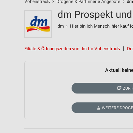
Vohenstrauß
Drogerie & Parfümerie Angebote
dm
dm Prospekt und
dm
› Hier bin ich Mensch, hier kauf i
Filiale & Öffnungszeiten von dm für Vohenstrauß
Dr
Aktuell kein
ZUR 
WEITERE DROGE