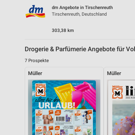
Messung der Performance von Inhalten
dm Angebote in Tirschenreuth
Tirschenreuth, Deutschland
Analyse von Zielgruppen durch Statistiken oder Kombinationen 
Quellen
303,38 km
Entwicklung und Verbesserung der Angebote
Verwendung reduzierter Daten zur Auswahl von Inhalten
Drogerie & Parfümerie Angebote für 
IAB-Besonderheiten:
7 Prospekte
Verwendung genauer Standortdaten
Müller
Müller
Geräte anhand von aktiv angeforderten Informationen identifizie
Nicht-IAB-Verarbeitungszwecke:
Notwendig
Performance
Funktional
Werbung