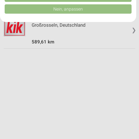
von Inhalten.
Daten können außerhalb der Europäischen Union weitergegeben und in die
Nein, anpassen
USA gesendet werden.
Kik Angebote in Großrosseln
Ihre Einwilligung und die cookie Richtlinie gelten ausschließlich für diese
Website/App.
Großrosseln, Deutschland
❯
Partnerliste anzeigen (1 IAB-Anbieter)
Wir nutzen Ihre Daten für folgende Zwecke:
589,61 km
IAB-Verarbeitungszwecke:
Speichern von oder Zugriff auf Informationen
auf einem Endgerät
Verwendung reduzierter Daten zur Auswahl von
Werbeanzeigen
Erstellung von Profilen für personalisierte
Werbung
Verwendung von Profilen zur Auswahl
personalisierter Werbung
Erstellung von Profilen zur Personalisierung
von Inhalten