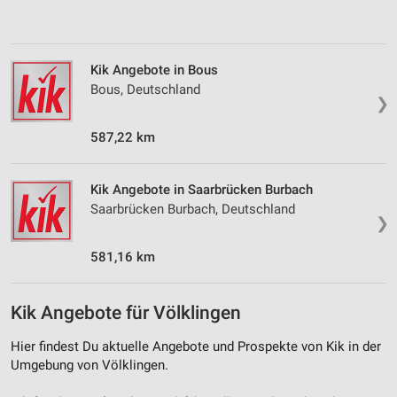
Verwendung von Profilen zur Auswahl
personalisierter Inhalte
Kik Angebote in Bous
Messung der Werbeleistung
Bous, Deutschland
❯
Messung der Performance von Inhalten
587,22 km
Analyse von Zielgruppen durch Statistiken oder
Kombinationen von Daten aus verschiedenen
Quellen
Kik Angebote in Saarbrücken Burbach
Saarbrücken Burbach, Deutschland
Entwicklung und Verbesserung der Angebote
❯
Verwendung reduzierter Daten zur Auswahl von
581,16 km
Inhalten
IAB-Besonderheiten:
Kik Angebote für Völklingen
Verwendung genauer Standortdaten
Hier findest Du aktuelle Angebote und Prospekte von Kik in der
Geräte anhand von aktiv angeforderten
Umgebung von Völklingen.
Informationen identifizieren