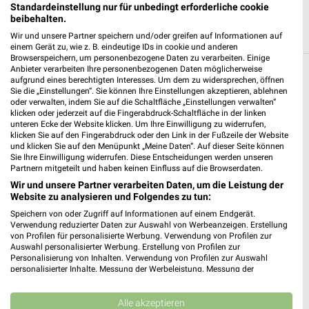
Standardeinstellung nur für unbedingt erforderliche cookie
beibehalten.
Wir und unsere Partner speichern und/oder greifen auf Informationen auf
einem Gerät zu, wie z. B. eindeutige IDs in cookie und anderen
Browserspeichern, um personenbezogene Daten zu verarbeiten. Einige
Anbieter verarbeiten Ihre personenbezogenen Daten möglicherweise
Weitere Kik Geschäfte mit Angeboten in und
aufgrund eines berechtigten Interesses. Um dem zu widersprechen, öffnen
Sie die „Einstellungen“. Sie können Ihre Einstellungen akzeptieren, ablehnen
um Völklingen
oder verwalten, indem Sie auf die Schaltfläche „Einstellungen verwalten“
klicken oder jederzeit auf die Fingerabdruck-Schaltfläche in der linken
unteren Ecke der Website klicken. Um Ihre Einwilligung zu widerrufen,
5 Geschäfte und Orte
klicken Sie auf den Fingerabdruck oder den Link in der Fußzeile der Website
und klicken Sie auf den Menüpunkt „Meine Daten“. Auf dieser Seite können
Sie Ihre Einwilligung widerrufen. Diese Entscheidungen werden unseren
Kik Angebote in Wadgassen
Partnern mitgeteilt und haben keinen Einfluss auf die Browserdaten.
Wadgassen, Deutschland
Wir und unsere Partner verarbeiten Daten, um die Leistung der
❯
Website zu analysieren und Folgendes zu tun:
Speichern von oder Zugriff auf Informationen auf einem Endgerät.
587,86 km
Verwendung reduzierter Daten zur Auswahl von Werbeanzeigen. Erstellung
von Profilen für personalisierte Werbung. Verwendung von Profilen zur
Auswahl personalisierter Werbung. Erstellung von Profilen zur
Kik Angebote in Püttlingen
Personalisierung von Inhalten. Verwendung von Profilen zur Auswahl
personalisierter Inhalte. Messung der Werbeleistung. Messung der
Püttlingen, Deutschland
Performance von Inhalten. Analyse von Zielgruppen durch Statistiken oder
❯
Kombinationen von Daten aus verschiedenen Quellen. Entwicklung und
Verbesserung der Angebote. Verwendung reduzierter Daten zur Auswahl
Alle akzeptieren
581,10 km