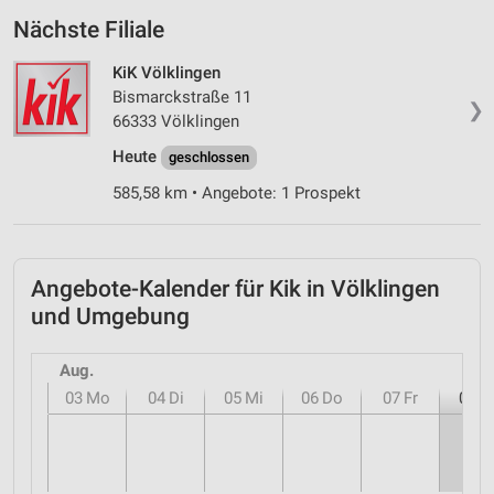
Nächste Filiale
KiK Völklingen
Bismarckstraße 11
❯
66333 Völklingen
Heute
geschlossen
585,58 km • Angebote: 1 Prospekt
Angebote-Kalender für Kik in Völklingen
und Umgebung
Aug.
03
Mo
04
Di
05
Mi
06
Do
07
Fr
08
S