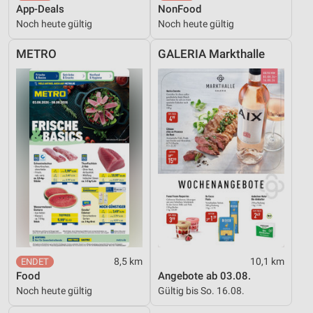
personalisierter Werbung
App-Deals
NonFood
Noch heute gültig
Noch heute gültig
Erstellung von Profilen zur Personalisierung
von Inhalten
METRO
GALERIA Markthalle
Verwendung von Profilen zur Auswahl
personalisierter Inhalte
Messung der Werbeleistung
Messung der Performance von Inhalten
Analyse von Zielgruppen durch Statistiken oder
Kombinationen von Daten aus verschiedenen
Quellen
Entwicklung und Verbesserung der Angebote
Verwendung reduzierter Daten zur Auswahl von
Inhalten
8,5 km
10,1 km
Food
Angebote ab 03.08.
IAB-Besonderheiten:
Noch heute gültig
Gültig bis So. 16.08.
Verwendung genauer Standortdaten