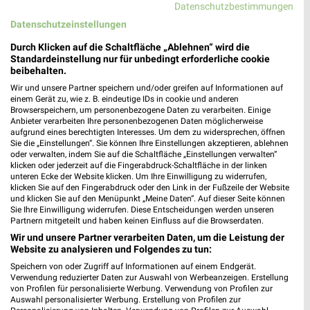
Datenschutzbestimmungen
Datenschutzeinstellungen
Durch Klicken auf die Schaltfläche „Ablehnen“ wird die
Standardeinstellung nur für unbedingt erforderliche cookie
beibehalten.
7,9 km
8,5 km
Wir und unsere Partner speichern und/oder greifen auf Informationen auf
einem Gerät zu, wie z. B. eindeutige IDs in cookie und anderen
Angebote ab 03.08.
Monats-Menü August 2026
Browserspeichern, um personenbezogene Daten zu verarbeiten. Einige
Noch heute gültig
Gültig bis Mo. 31.08.
Anbieter verarbeiten Ihre personenbezogenen Daten möglicherweise
aufgrund eines berechtigten Interesses. Um dem zu widersprechen, öffnen
Sie die „Einstellungen“. Sie können Ihre Einstellungen akzeptieren, ablehnen
METRO
METRO
oder verwalten, indem Sie auf die Schaltfläche „Einstellungen verwalten“
klicken oder jederzeit auf die Fingerabdruck-Schaltfläche in der linken
unteren Ecke der Website klicken. Um Ihre Einwilligung zu widerrufen,
klicken Sie auf den Fingerabdruck oder den Link in der Fußzeile der Website
und klicken Sie auf den Menüpunkt „Meine Daten“. Auf dieser Seite können
Sie Ihre Einwilligung widerrufen. Diese Entscheidungen werden unseren
Partnern mitgeteilt und haben keinen Einfluss auf die Browserdaten.
Wir und unsere Partner verarbeiten Daten, um die Leistung der
Website zu analysieren und Folgendes zu tun:
Speichern von oder Zugriff auf Informationen auf einem Endgerät.
Verwendung reduzierter Daten zur Auswahl von Werbeanzeigen. Erstellung
von Profilen für personalisierte Werbung. Verwendung von Profilen zur
Auswahl personalisierter Werbung. Erstellung von Profilen zur