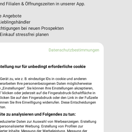
d Filialen & Öffnungszeiten in unserer App.
e Angebote
ieblingshändler
htigungen bei neuen Prospekten
 Einkauf stressfrei planen
 App jetzt laden oder QR-Code scannen.
Datenschutzbestimmungen
tellung nur für unbedingt erforderliche cookie
erät zu, wie z. B. eindeutige IDs in cookie und anderen
verarbeiten Ihre personenbezogenen Daten möglicherweise
„Einstellungen“. Sie können Ihre Einstellungen akzeptieren,
 klicken oder jederzeit auf die Fingerabdruck-Schaltfläche in
klicken Sie auf den Fingerabdruck oder den Link in der Fußzeile
önnen Sie Ihre Einwilligung widerrufen. Diese Entscheidungen
ten.
ite zu analysieren und Folgendes zu tun:
reduzierter Daten zur Auswahl von Werbeanzeigen. Erstellung
ersonalisierter Werbung. Erstellung von Profilen zur
ierter Inhalte. Messung der Werbeleistung. Messung der