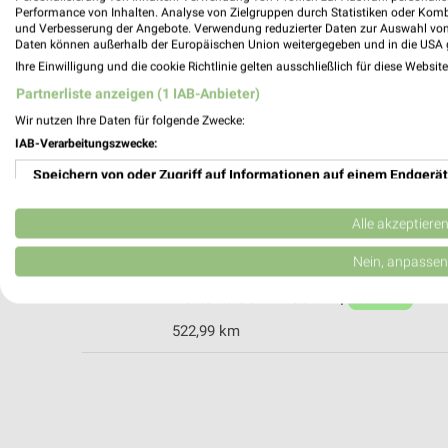
Performance von Inhalten. Analyse von Zielgruppen durch Statistiken oder Kom
und Verbesserung der Angebote. Verwendung reduzierter Daten zur Auswahl von
Daten können außerhalb der Europäischen Union weitergegeben und in die USA 
Rossmann Ulm
Ihre Einwilligung und die cookie Richtlinie gelten ausschließlich für diese Websit
Pfullendorfer Str. 11
Partnerliste anzeigen (1 IAB-Anbieter)
89079 Ulm
Wir nutzen Ihre Daten für folgende Zwecke:
Heute 08:00 - 20:00 Uhr |
Geöffnet
IAB-Verarbeitungszwecke:
523,26 km • Angebote: 3 Prospekte
Speichern von oder Zugriff auf Informationen auf einem Endgerät
Verwendung reduzierter Daten zur Auswahl von Werbeanzeigen
BabyOne Senden
Alle akzeptiere
Berliner Straße 13
Erstellung von Profilen für personalisierte Werbung
Nein, anpassen
89250 Senden
Heute 10:00 - 17:00 Uhr |
Verwendung von Profilen zur Auswahl personalisierter Werbung
Geöffnet
522,99 km
Erstellung von Profilen zur Personalisierung von Inhalten
Verwendung von Profilen zur Auswahl personalisierter Inhalte
Messung der Werbeleistung