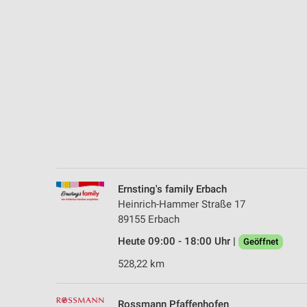
Messung der Performance von Inhalten
Analyse von Zielgruppen durch Statistiken oder Kombinationen 
Quellen
Entwicklung und Verbesserung der Angebote
Verwendung reduzierter Daten zur Auswahl von Inhalten
IAB-Besonderheiten:
Verwendung genauer Standortdaten
Geräte anhand von aktiv angeforderten Informationen identifizie
Ernsting's family Erbach
Nicht-IAB-Verarbeitungszwecke:
Heinrich-Hammer Straße 17
89155 Erbach
Notwendig
Heute 09:00 - 18:00 Uhr |
Geöffnet
Performance
528,22 km
Funktional
Rossmann Pfaffenhofen
Werbung