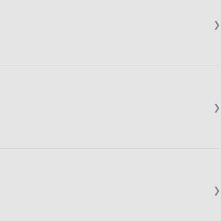
❯
❯
❯