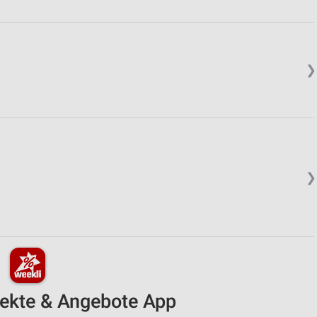
❯
❯
pekte & Angebote App