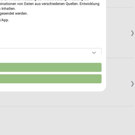
binationen von Daten aus verschiedenen Quellen. Entwicklung
 Inhalten.
gesendet werden.
e/App.
❯
n
❯