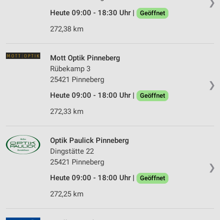
❯
Heute 09:00 - 18:30 Uhr |
Geöffnet
272,38 km
Mott Optik Pinneberg
Rübekamp 3
25421 Pinneberg
❯
Heute 09:00 - 18:00 Uhr |
Geöffnet
272,33 km
Optik Paulick Pinneberg
Dingstätte 22
25421 Pinneberg
❯
Heute 09:00 - 18:00 Uhr |
Geöffnet
272,25 km