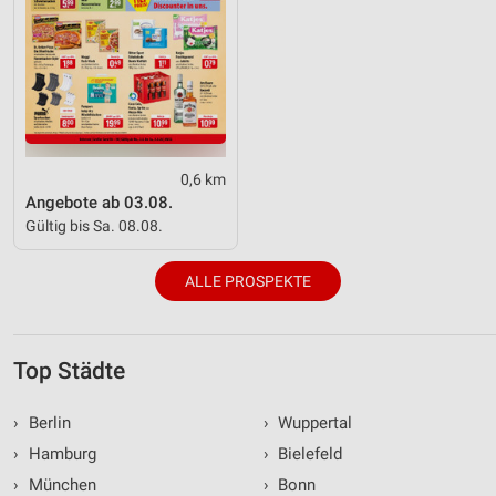
0,6 km
Angebote ab 03.08.
Gültig bis Sa. 08.08.
ALLE PROSPEKTE
Top Städte
›
Berlin
›
Wuppertal
›
Hamburg
›
Bielefeld
›
München
›
Bonn