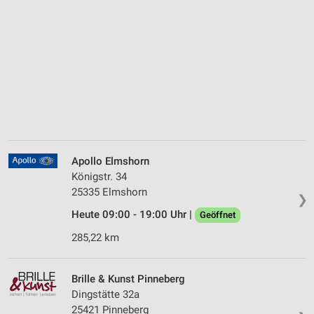
Apollo Elmshorn
Königstr. 34
25335 Elmshorn
❯
Heute 09:00 - 19:00 Uhr |
Geöffnet
285,22 km
Brille & Kunst Pinneberg
Dingstätte 32a
25421 Pinneberg