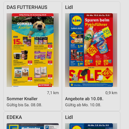
DAS FUTTERHAUS
Lidl
7,1 km
0,9 km
Sommer Knaller
Angebote ab 10.08.
Gültig bis Sa. 08.08.
Gültig ab Mo. 10.08.
EDEKA
Lidl