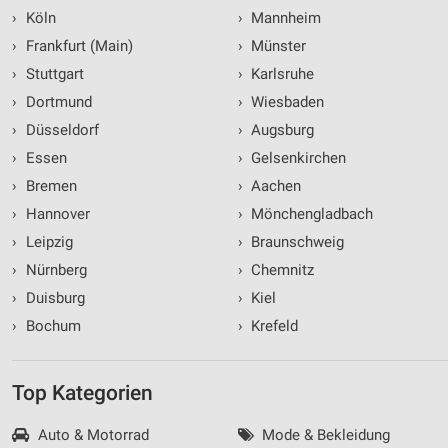
›
Köln
›
Mannheim
›
Frankfurt (Main)
›
Münster
›
Stuttgart
›
Karlsruhe
›
Dortmund
›
Wiesbaden
›
Düsseldorf
›
Augsburg
›
Essen
›
Gelsenkirchen
›
Bremen
›
Aachen
›
Hannover
›
Mönchengladbach
›
Leipzig
›
Braunschweig
›
Nürnberg
›
Chemnitz
›
Duisburg
›
Kiel
›
Bochum
›
Krefeld
Top Kategorien
Auto & Motorrad
Mode & Bekleidung