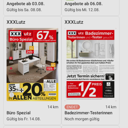
Angebote ab 03.08.
Angebote ab 06.08.
Entwicklung und Verbesserung der Angebote
Gültig bis Sa. 08.08.
Gültig bis Mi. 12.08.
Verwendung reduzierter Daten zur Auswahl von
XXXLutz
XXXLutz
Inhalten
IAB-Besonderheiten:
Verwendung genauer Standortdaten
Geräte anhand von aktiv angeforderten
Informationen identifizieren
Nicht-IAB-Verarbeitungszwecke:
Notwendig
Performance
Funktional
14 km
14 km
Werbung
Büro Spezial
Badezimmer-Testerinnen
Gültig bis Fr. 14.08.
Noch morgen gültig