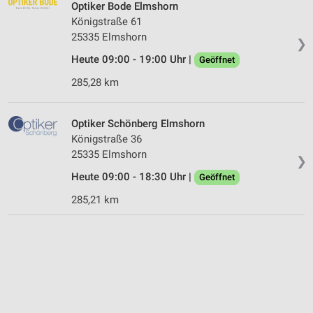
Optiker Bode Elmshorn
Königstraße 61
25335 Elmshorn
❯
Heute 09:00 - 19:00 Uhr |
Geöffnet
285,28 km
Optiker Schönberg Elmshorn
Königstraße 36
25335 Elmshorn
❯
Heute 09:00 - 18:30 Uhr |
Geöffnet
285,21 km