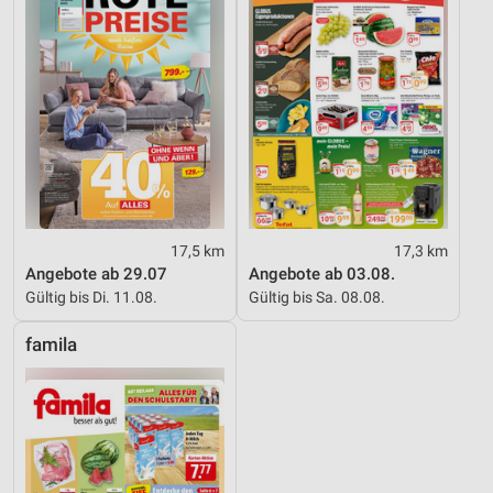
17,5 km
17,3 km
Angebote ab 29.07
Angebote ab 03.08.
Gültig bis Di. 11.08.
Gültig bis Sa. 08.08.
famila