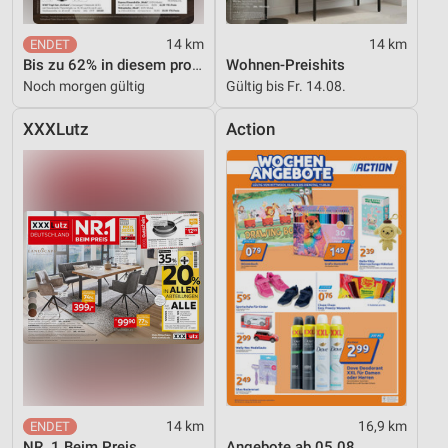
14 km
14 km
Bis zu 62% in diesem prospekt
Wohnen-Preishits
Noch morgen gültig
Gültig bis Fr. 14.08.
XXXLutz
Action
14 km
16,9 km
NR. 1 Beim Preis
Angebote ab 05.08.