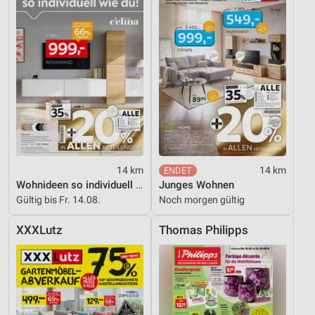
14 km
14 km
Wohnideen so individuell wie du!
Junges Wohnen
Gültig bis Fr. 14.08.
Noch morgen gültig
XXXLutz
Thomas Philipps