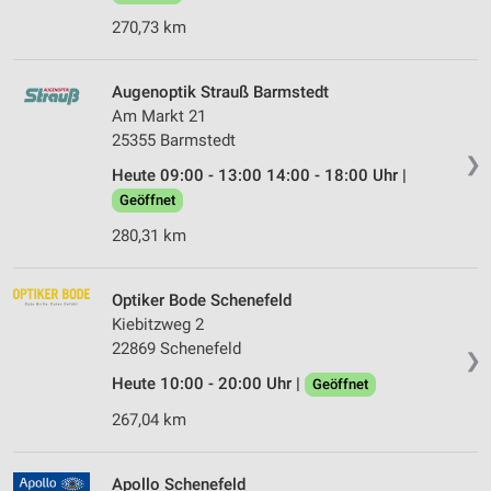
270,73 km
Augenoptik Strauß Barmstedt
Am Markt 21
25355 Barmstedt
❯
Heute 09:00 - 13:00 14:00 - 18:00 Uhr |
Geöffnet
280,31 km
Optiker Bode Schenefeld
Kiebitzweg 2
22869 Schenefeld
❯
Heute 10:00 - 20:00 Uhr |
Geöffnet
267,04 km
Apollo Schenefeld