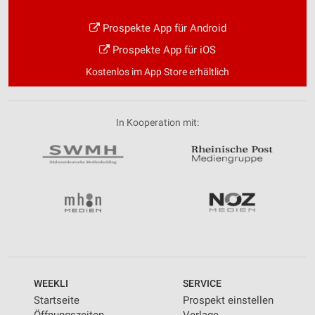
Prospekte App für Android
Prospekte App für iOS
Kostenlos im App Store erhältlich
In Kooperation mit:
WEEKLI
SERVICE
Startseite
Prospekt einstellen