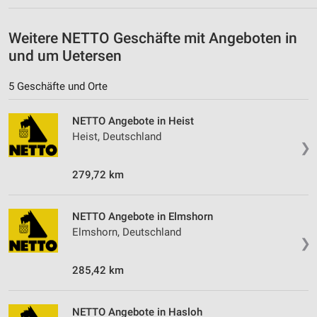
Erstellung von Profilen für personalisierte
Werbung
Weitere NETTO Geschäfte mit Angeboten in
und um Uetersen
Verwendung von Profilen zur Auswahl
personalisierter Werbung
5 Geschäfte und Orte
Erstellung von Profilen zur Personalisierung
von Inhalten
NETTO Angebote in Heist
Heist, Deutschland
Verwendung von Profilen zur Auswahl
❯
personalisierter Inhalte
279,72 km
Messung der Werbeleistung
Messung der Performance von Inhalten
NETTO Angebote in Elmshorn
Elmshorn, Deutschland
Analyse von Zielgruppen durch Statistiken oder
❯
Kombinationen von Daten aus verschiedenen
Quellen
285,42 km
Entwicklung und Verbesserung der Angebote
NETTO Angebote in Hasloh