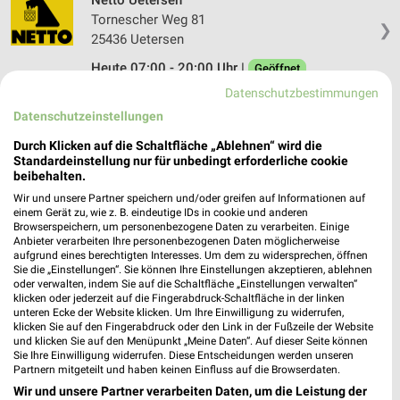
Tornescher Weg 81
❯
25436 Uetersen
Heute 07:00 - 20:00 Uhr |
Geöffnet
Datenschutzbestimmungen
280,10 km • Angebote: 2 Prospekte
Datenschutzeinstellungen
Durch Klicken auf die Schaltfläche „Ablehnen“ wird die
Standardeinstellung nur für unbedingt erforderliche cookie
Angebote-Kalender für NETTO in
beibehalten.
Uetersen und Umgebung
Wir und unsere Partner speichern und/oder greifen auf Informationen auf
einem Gerät zu, wie z. B. eindeutige IDs in cookie und anderen
Browserspeichern, um personenbezogene Daten zu verarbeiten. Einige
Aug.
Anbieter verarbeiten Ihre personenbezogenen Daten möglicherweise
aufgrund eines berechtigten Interesses. Um dem zu widersprechen, öffnen
03
Mo
04
Di
05
Mi
06
Do
07
Fr
08
S
Sie die „Einstellungen“. Sie können Ihre Einstellungen akzeptieren, ablehnen
oder verwalten, indem Sie auf die Schaltfläche „Einstellungen verwalten“
klicken oder jederzeit auf die Fingerabdruck-Schaltfläche in der linken
NETTO - Angebote ab 03.08.
unteren Ecke der Website klicken. Um Ihre Einwilligung zu widerrufen,
klicken Sie auf den Fingerabdruck oder den Link in der Fußzeile der Website
und klicken Sie auf den Menüpunkt „Meine Daten“. Auf dieser Seite können
Sie Ihre Einwilligung widerrufen. Diese Entscheidungen werden unseren
Partnern mitgeteilt und haben keinen Einfluss auf die Browserdaten.
Wir und unsere Partner verarbeiten Daten, um die Leistung der