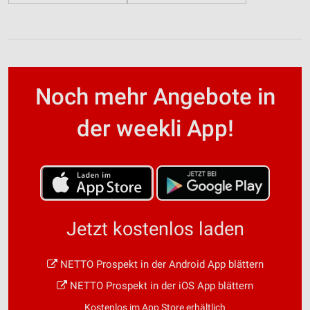
Noch mehr Angebote in
der weekli App!
Jetzt kostenlos laden
NETTO Prospekt in der Android App blättern
NETTO Prospekt in der iOS App blättern
Kostenlos im App Store erhältlich