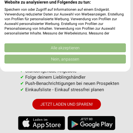
MEHR PROSPEKTE
Website zu analysieren und Folgendes zu tun:
Speichern von oder Zugriff auf Informationen auf einem Endgerät.
Verwendung reduzierter Daten zur Auswahl von Werbeanzeigen. Erstellung
von Profilen für personalisierte Werbung. Verwendung von Profilen zur
Auswahl personalisierter Werbung. Erstellung von Profilen zur
Personalisierung von Inhalten. Verwendung von Profilen zur Auswahl
personalisierter Inhalte. Messung der Werbeleistung. Messung der
Performance von Inhalten. Analyse von Zielgruppen durch Statistiken oder
weekli - Prospekte & Angebote App
Kombinationen von Daten aus verschiedenen Quellen. Entwicklung und
Verbesserung der Angebote. Verwendung reduzierter Daten zur Auswahl
Alle akzeptieren
Alle NETTO Angebote immer griffbereit – mit der kostenlosen
von Inhalten.
Daten können außerhalb der Europäischen Union weitergegeben und in die
weekli App für iOS & Android.
Nein, anpassen
USA gesendet werden.
Ihre Einwilligung und die cookie Richtlinie gelten ausschließlich für diese
✔
Standortgenaue Angebote
Website/App.
✔
Folge deinem Lieblingshändler
Partnerliste anzeigen (1 IAB-Anbieter)
✔
Push-Benachrichtigungen bei neuen Prospekten
Wir nutzen Ihre Daten für folgende Zwecke:
✔
Einkaufsliste - Einkauf stressfrei planen
IAB-Verarbeitungszwecke:
JETZT LADEN UND SPAREN!
Speichern von oder Zugriff auf Informationen
auf einem Endgerät
Verwendung reduzierter Daten zur Auswahl von
Werbeanzeigen