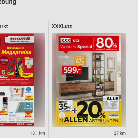
gebung
rkt
XXXLutz
18,1 km
27 km