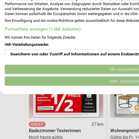
Gültig bis Fr. 14.08.
Noch morgen g
Performance von Inhalten. Analyse von Zielgruppen durch Statistiken oder Kom
und Verbesserung der Angebote. Verwendung reduzierter Daten zur Auswahl von
Daten können außerhalb der Europäischen Union weitergegeben und in die USA 
XXXLutz
XXXLutz
Ihre Einwilligung und die cookie Richtlinie gelten ausschließlich für diese Websit
Partnerliste anzeigen (1 IAB-Anbieter)
Wir nutzen Ihre Daten für folgende Zwecke:
IAB-Verarbeitungszwecke:
Speichern von oder Zugriff auf Informationen auf einem Endgerät
Verwendung reduzierter Daten zur Auswahl von Werbeanzeigen
Alle akzeptiere
Erstellung von Profilen für personalisierte Werbung
Nein, anpassen
Verwendung von Profilen zur Auswahl personalisierter Werbung
Erstellung von Profilen zur Personalisierung von Inhalten
Verwendung von Profilen zur Auswahl personalisierter Inhalte
27 km
Badezimmer-Testerinnen
Wohnenpreish
Messung der Werbeleistung
Noch heute gültig
Gültig bis Fr. 1