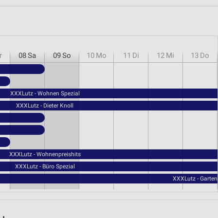
r
08
Sa
09
So
10
Mo
11
Di
12
Mi
13
Do
XXXLutz - Wohnen Spezial
XXXLutz - Dieter Knoll
XXXLutz - Wohnenpreishits
XXXLutz - Büro Spezial
XXXLutz - Garte