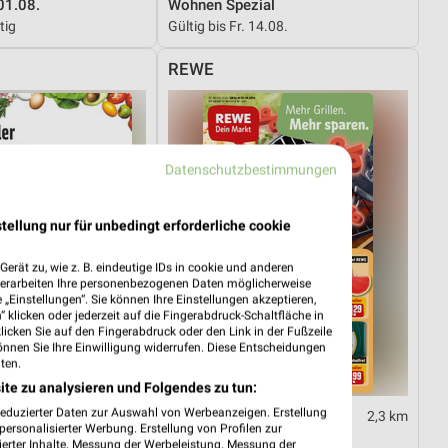
01.08.
Wohnen Spezial
tig
Gültig bis Fr. 14.08.
REWE
Datenschutzbestimmungen
tellung nur für unbedingt erforderliche cookie
erät zu, wie z. B. eindeutige IDs in cookie und anderen
verarbeiten Ihre personenbezogenen Daten möglicherweise
„Einstellungen“. Sie können Ihre Einstellungen akzeptieren,
 klicken oder jederzeit auf die Fingerabdruck-Schaltfläche in
klicken Sie auf den Fingerabdruck oder den Link in der Fußzeile
önnen Sie Ihre Einwilligung widerrufen. Diese Entscheidungen
ten.
ite zu analysieren und Folgendes zu tun:
reduzierter Daten zur Auswahl von Werbeanzeigen. Erstellung
24,4 km
2,3 km
ersonalisierter Werbung. Erstellung von Profilen zur
03.08.
Angebote ab 03.08.
ierter Inhalte. Messung der Werbeleistung. Messung der