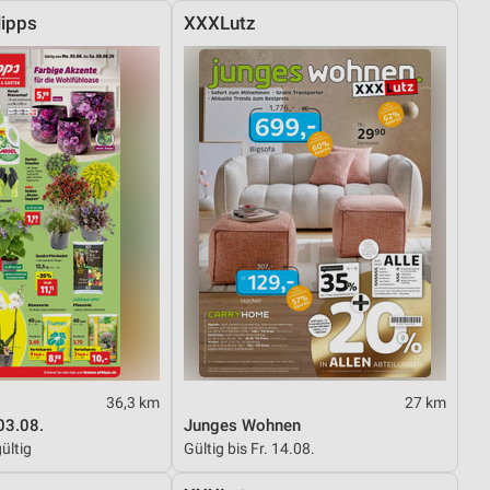
ipps
XXXLutz
36,3 km
27 km
03.08.
Junges Wohnen
ültig
Gültig bis Fr. 14.08.