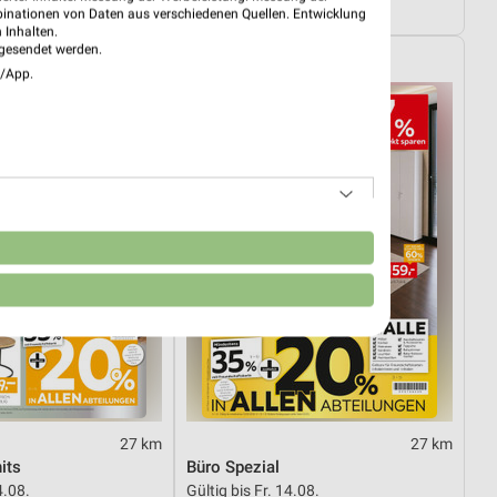
ültig
Noch morgen gültig
binationen von Daten aus verschiedenen Quellen. Entwicklung
 Inhalten.
gesendet werden.
XXXLutz
e/App.
n
27 km
27 km
its
Büro Spezial
4.08.
Gültig bis Fr. 14.08.