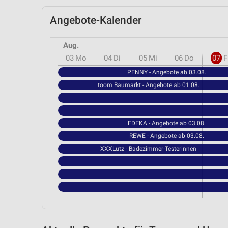
Angebote-Kalender
Aug.
03
Mo
04
Di
05
Mi
06
Do
07
F
PENNY - Angebote ab 03.08.
toom Baumarkt - Angebote ab 01.08.
EDEKA - Angebote ab 03.08.
REWE - Angebote ab 03.08.
XXXLutz - Badezimmer-Testerinnen