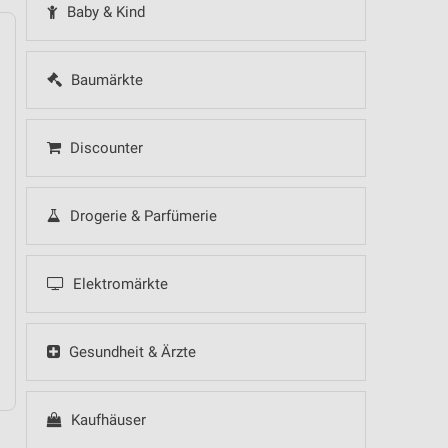
Baby & Kind
Baumärkte
14
Fr
15
Sa
16
So
17
Mo
18
Di
19
Mi
Discounter
Drogerie & Parfümerie
Elektromärkte
Gesundheit & Ärzte
nmöbel-Abverkauf
Kaufhäuser