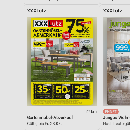
Messung der Performance von Inhalten
XXXLutz
XXXLutz
Analyse von Zielgruppen durch Statistiken oder Kombinationen 
Quellen
Entwicklung und Verbesserung der Angebote
Verwendung reduzierter Daten zur Auswahl von Inhalten
IAB-Besonderheiten:
Verwendung genauer Standortdaten
Geräte anhand von aktiv angeforderten Informationen identifizie
Nicht-IAB-Verarbeitungszwecke:
Notwendig
Performance
27 km
Gartenmöbel-Abverkauf
Junges Wohn
Funktional
Gültig bis Fr. 28.08.
Noch heute gül
Werbung