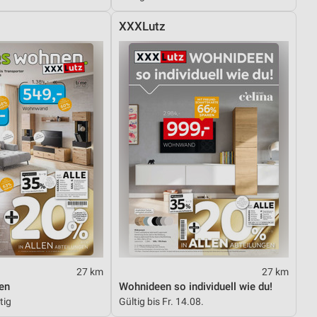
XXXLutz
von Daten aus verschiedenen
ren
27 km
27 km
en
Wohnideen so individuell wie du!
tig
Gültig bis Fr. 14.08.