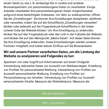
einem Gerät zu, wie z. B. eindeutige IDs in cookie und anderen
Browserspeichern, um personenbezogene Daten zu verarbeiten. Einige
Anbieter verarbeiten Ihre personenbezogenen Daten möglicherweise
aufgrund eines berechtigten Interesses. Um dem zu widersprechen, öffnen
Sie die „Einstellungen“. Sie können Ihre Einstellungen akzeptieren, ablehnen
oder verwalten, indem Sie auf die Schaltfläche „Einstellungen verwalten“
klicken oder jederzeit auf die Fingerabdruck-Schaltfläche in der linken
unteren Ecke der Website klicken. Um Ihre Einwilligung zu widerrufen,
klicken Sie auf den Fingerabdruck oder den Link in der Fußzeile der Website
und klicken Sie auf den Menüpunkt „Meine Daten“. Auf dieser Seite können
Sie Ihre Einwilligung widerrufen. Diese Entscheidungen werden unseren
Partnern mitgeteilt und haben keinen Einfluss auf die Browserdaten.
Wir und unsere Partner verarbeiten Daten, um die Leistung der
42,8 km
42,8 km
Website zu analysieren und Folgendes zu tun:
Angebote ab 08.08.
Büro Spezial
Speichern von oder Zugriff auf Informationen auf einem Endgerät.
Gültig bis Fr. 14.08.
Gültig bis Fr. 14.08.
Verwendung reduzierter Daten zur Auswahl von Werbeanzeigen. Erstellung
von Profilen für personalisierte Werbung. Verwendung von Profilen zur
Auswahl personalisierter Werbung. Erstellung von Profilen zur
XXXLutz
XXXLutz
Personalisierung von Inhalten. Verwendung von Profilen zur Auswahl
personalisierter Inhalte. Messung der Werbeleistung. Messung der
Performance von Inhalten. Analyse von Zielgruppen durch Statistiken oder
Kombinationen von Daten aus verschiedenen Quellen. Entwicklung und
Verbesserung der Angebote. Verwendung reduzierter Daten zur Auswahl
Alle akzeptieren
von Inhalten.
Daten können außerhalb der Europäischen Union weitergegeben und in die
Nein, anpassen
USA gesendet werden.