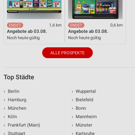
1,6 km
0,6 km
Angebote ab 03.08.
Angebote ab 03.08.
Noch heute gültig
Noch heute gültig
ALLE PROSPEKTE
Top Städte
›
Berlin
›
Wuppertal
›
Hamburg
›
Bielefeld
›
München
›
Bonn
›
Köln
›
Mannheim
›
Frankfurt (Main)
›
Münster
›
Stuttgart
›
Karlsruhe