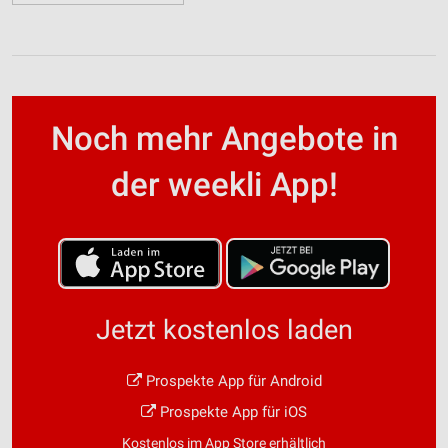
Noch mehr Angebote in
der weekli App!
Jetzt kostenlos laden
Prospekte App für Android
Prospekte App für iOS
Kostenlos im App Store erhältlich