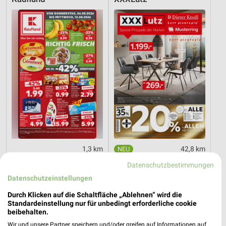
1,3 km
42,8 km
Angebote ab 06.08.
Spezial-Prospekt der Marken
Datenschutzbestimmungen
Gültig bis Mi. 12.08.
Gültig bis Fr. 21.08.
Datenschutzeinstellungen
XXXLutz
XXXLutz
Durch Klicken auf die Schaltfläche „Ablehnen“ wird die
Standardeinstellung nur für unbedingt erforderliche cookie
beibehalten.
Wir und unsere Partner speichern und/oder greifen auf Informationen auf