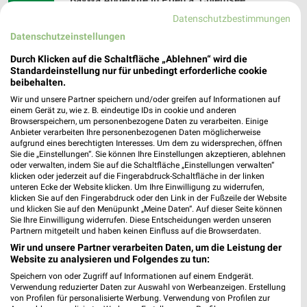
BayWa Angebote in Prien a. Chiemsee
Prien a. Chiemsee, Deutschland
Datenschutzbestimmungen
❯
Datenschutzeinstellungen
525,10 km
Durch Klicken auf die Schaltfläche „Ablehnen“ wird die
Standardeinstellung nur für unbedingt erforderliche cookie
beibehalten.
Baumärkte Angebote für Traunstein und
Wir und unsere Partner speichern und/oder greifen auf Informationen auf
Umgebung
einem Gerät zu, wie z. B. eindeutige IDs in cookie und anderen
Browserspeichern, um personenbezogene Daten zu verarbeiten. Einige
Anbieter verarbeiten Ihre personenbezogenen Daten möglicherweise
5 Prospekte
aufgrund eines berechtigten Interesses. Um dem zu widersprechen, öffnen
Sie die „Einstellungen“. Sie können Ihre Einstellungen akzeptieren, ablehnen
Sonderpreis Baumarkt
toom Baumarkt
oder verwalten, indem Sie auf die Schaltfläche „Einstellungen verwalten“
klicken oder jederzeit auf die Fingerabdruck-Schaltfläche in der linken
unteren Ecke der Website klicken. Um Ihre Einwilligung zu widerrufen,
klicken Sie auf den Fingerabdruck oder den Link in der Fußzeile der Website
und klicken Sie auf den Menüpunkt „Meine Daten“. Auf dieser Seite können
Sie Ihre Einwilligung widerrufen. Diese Entscheidungen werden unseren
Partnern mitgeteilt und haben keinen Einfluss auf die Browserdaten.
Wir und unsere Partner verarbeiten Daten, um die Leistung der
Website zu analysieren und Folgendes zu tun:
Speichern von oder Zugriff auf Informationen auf einem Endgerät.
Verwendung reduzierter Daten zur Auswahl von Werbeanzeigen. Erstellung
von Profilen für personalisierte Werbung. Verwendung von Profilen zur