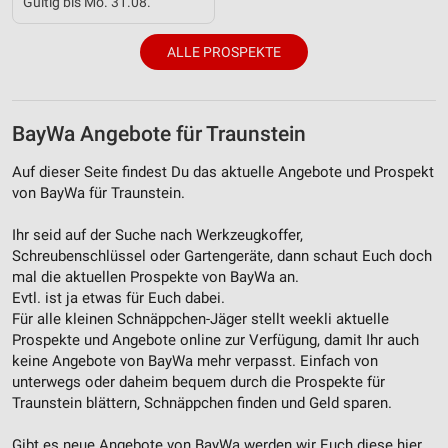
Gültig bis Mo. 31.08.
Verwendung genauer Standortdaten
Geräte anhand von aktiv angeforderten
ALLE PROSPEKTE
Informationen identifizieren
Nicht-IAB-Verarbeitungszwecke:
Notwendig
BayWa Angebote für Traunstein
Performance
Auf dieser Seite findest Du das aktuelle Angebote und Prospekt
von BayWa für Traunstein.
Funktional
Ihr seid auf der Suche nach Werkzeugkoffer,
Werbung
Schreubenschlüssel oder Gartengeräte, dann schaut Euch doch
mal die aktuellen Prospekte von BayWa an.
Evtl. ist ja etwas für Euch dabei.
Für alle kleinen Schnäppchen-Jäger stellt weekli aktuelle
Prospekte und Angebote online zur Verfügung, damit Ihr auch
keine Angebote von BayWa mehr verpasst. Einfach von
unterwegs oder daheim bequem durch die Prospekte für
Traunstein blättern, Schnäppchen finden und Geld sparen.
Gibt es neue Angebote von BayWa werden wir Euch diese hier