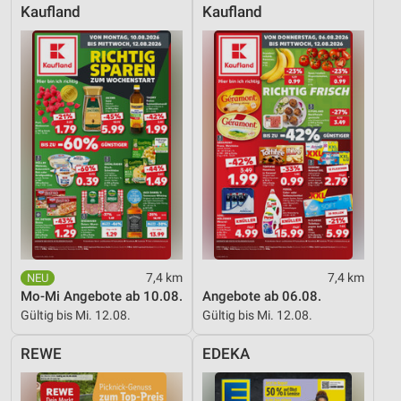
Kaufland
Kaufland
Verwendung genauer Standortdaten
Geräte anhand von aktiv angeforderten
Informationen identifizieren
Nicht-IAB-Verarbeitungszwecke:
Notwendig
Performance
Funktional
Werbung
7,4 km
7,4 km
Mo-Mi Angebote ab 10.08.
Angebote ab 06.08.
Gültig bis Mi. 12.08.
Gültig bis Mi. 12.08.
REWE
EDEKA