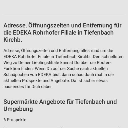
Verwendung von Profilen zur Auswahl
personalisierter Werbung
Erstellung von Profilen zur Personalisierung
Adresse, Öffnungszeiten und Entfernung für
von Inhalten
die EDEKA Rohrhofer Filiale in Tiefenbach
Verwendung von Profilen zur Auswahl
Kirchb.
personalisierter Inhalte
Adresse, Öffnungszeiten und Entfernung alles rund um die
Messung der Werbeleistung
EDEKA Rohrhofer Filiale in Tiefenbach Kirchb.. Den schnellsten
Weg zu Deiner Lieblingsfiliale kannst Du über die Routen-
Messung der Performance von Inhalten
Funktion finden. Wenn Du auf der Suche nach aktuellen
Schnäppchen von EDEKA bist, dann schau doch mal in die
Analyse von Zielgruppen durch Statistiken oder
aktuellen Prospekte und Angebote. Da ist sicher etwas
Kombinationen von Daten aus verschiedenen
Quellen
passendes für Dich dabei.
Entwicklung und Verbesserung der Angebote
Supermärkte Angebote für Tiefenbach und
Umgebung
Verwendung reduzierter Daten zur Auswahl von
Inhalten
6 Prospekte
IAB-Besonderheiten: