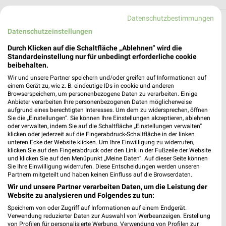
Datenschutzbestimmungen
Filialen in der Umgebung
Datenschutzeinstellungen
3 Filialen
Durch Klicken auf die Schaltfläche „Ablehnen“ wird die
Standardeinstellung nur für unbedingt erforderliche cookie
beibehalten.
EDEKA Buchbauer Hidring
Wir und unsere Partner speichern und/oder greifen auf Informationen auf
Turmstraße 2a
einem Gerät zu, wie z. B. eindeutige IDs in cookie und anderen
Browserspeichern, um personenbezogene Daten zu verarbeiten. Einige
94575 Hidring
❯
Anbieter verarbeiten Ihre personenbezogenen Daten möglicherweise
aufgrund eines berechtigten Interesses. Um dem zu widersprechen, öffnen
Heute 07:00 - 18:30 Uhr |
Geöffnet
Sie die „Einstellungen“. Sie können Ihre Einstellungen akzeptieren, ablehnen
oder verwalten, indem Sie auf die Schaltfläche „Einstellungen verwalten“
2,06 km • Angebote: 1 Prospekt
klicken oder jederzeit auf die Fingerabdruck-Schaltfläche in der linken
unteren Ecke der Website klicken. Um Ihre Einwilligung zu widerrufen,
klicken Sie auf den Fingerabdruck oder den Link in der Fußzeile der Website
EDEKA Grubmüller Aicha
und klicken Sie auf den Menüpunkt „Meine Daten“. Auf dieser Seite können
Sie Ihre Einwilligung widerrufen. Diese Entscheidungen werden unseren
Wiesing 2 b
Partnern mitgeteilt und haben keinen Einfluss auf die Browserdaten.
94529 Aicha
❯
Wir und unsere Partner verarbeiten Daten, um die Leistung der
Website zu analysieren und Folgendes zu tun:
Heute 07:00 - 19:00 Uhr |
Geöffnet
Speichern von oder Zugriff auf Informationen auf einem Endgerät.
3,43 km • Angebote: 1 Prospekt
Verwendung reduzierter Daten zur Auswahl von Werbeanzeigen. Erstellung
von Profilen für personalisierte Werbung. Verwendung von Profilen zur