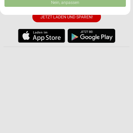
Daten können außerhalb der Europäischen Union weitergegeben und in die
✔
Einkaufsliste - Einkauf stressfrei planen
Nein, anpassen
USA gesendet werden.
Ihre Einwilligung und die cookie Richtlinie gelten ausschließlich für diese
Website/App.
JETZT LADEN UND SPAREN!
Partnerliste anzeigen (1 IAB-Anbieter)
Wir nutzen Ihre Daten für folgende Zwecke:
IAB-Verarbeitungszwecke:
Speichern von oder Zugriff auf Informationen
auf einem Endgerät
Verwendung reduzierter Daten zur Auswahl von
Werbeanzeigen
Erstellung von Profilen für personalisierte
Werbung
Verwendung von Profilen zur Auswahl
personalisierter Werbung
Erstellung von Profilen zur Personalisierung
von Inhalten