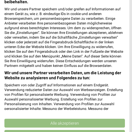
beibehalten.
Wir und unsere Partner speichern und/oder greifen auf Informationen auf
einem Gerät zu, wie z. B. eindeutige IDs in cookie und anderen
Jetzt alle "Fleisch & Wurst" Themen entdecken!
Browserspeichern, um personenbezogene Daten zu verarbeiten. Einige
Anbieter verarbeiten Ihre personenbezogenen Daten möglicherweise
aufgrund eines berechtigten Interesses. Um dem zu widersprechen, öffnen
Sie die „Einstellungen“. Sie können Ihre Einstellungen akzeptieren, ablehnen
oder verwalten, indem Sie auf die Schaltfläche „Einstellungen verwalten“
klicken oder jederzeit auf die Fingerabdruck-Schaltfläche in der linken
MEHR PROSPEKTE
unteren Ecke der Website klicken. Um Ihre Einwilligung zu widerrufen,
klicken Sie auf den Fingerabdruck oder den Link in der Fußzeile der Website
und klicken Sie auf den Menüpunkt „Meine Daten“. Auf dieser Seite können
Sie Ihre Einwilligung widerrufen. Diese Entscheidungen werden unseren
Partnern mitgeteilt und haben keinen Einfluss auf die Browserdaten.
Wir und unsere Partner verarbeiten Daten, um die Leistung der
Website zu analysieren und Folgendes zu tun:
weekli - Prospekte & Angebote App
Speichern von oder Zugriff auf Informationen auf einem Endgerät.
Verwendung reduzierter Daten zur Auswahl von Werbeanzeigen. Erstellung
von Profilen für personalisierte Werbung. Verwendung von Profilen zur
Alle EDEKA Angebote immer griffbereit – mit der kostenlosen
Auswahl personalisierter Werbung. Erstellung von Profilen zur
weekli App für iOS & Android.
Personalisierung von Inhalten. Verwendung von Profilen zur Auswahl
personalisierter Inhalte. Messung der Werbeleistung. Messung der
Performance von Inhalten. Analyse von Zielgruppen durch Statistiken oder
✔
Standortgenaue Angebote
Kombinationen von Daten aus verschiedenen Quellen. Entwicklung und
✔
Folge deinem Lieblingshändler
Verbesserung der Angebote. Verwendung reduzierter Daten zur Auswahl
Alle akzeptieren
✔
Push-Benachrichtigungen bei neuen Prospekten
von Inhalten.