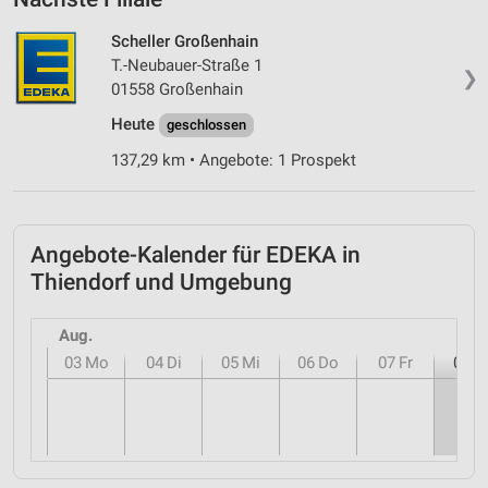
Scheller Großenhain
T.-Neubauer-Straße 1
❯
01558 Großenhain
Heute
geschlossen
137,29 km • Angebote: 1 Prospekt
Angebote-Kalender für EDEKA in
Thiendorf und Umgebung
Aug.
03
Mo
04
Di
05
Mi
06
Do
07
Fr
08
S