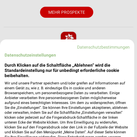
MEHR PROSPEKTE
Datenschutzbestimmungen
weekli - Prospekte & Angebote App
Datenschutzeinstellungen
Durch Klicken auf die Schaltfläche „Ablehnen“ wird die
Alle EDEKA Angebote immer griffbereit – mit der kostenlosen
Standardeinstellung nur für unbedingt erforderliche cookie
weekli App für iOS & Android.
beibehalten.
Wir und unsere Partner speichern und/oder greifen auf Informationen auf
✔
Standortgenaue Angebote
einem Gerät zu, wie z. B. eindeutige IDs in cookie und anderen
✔
Folge deinem Lieblingshändler
Browserspeichern, um personenbezogene Daten zu verarbeiten. Einige
✔
Push-Benachrichtigungen bei neuen Prospekten
Anbieter verarbeiten Ihre personenbezogenen Daten möglicherweise
aufgrund eines berechtigten Interesses. Um dem zu widersprechen, öffnen
✔
Einkaufsliste - Einkauf stressfrei planen
Sie die „Einstellungen“. Sie können Ihre Einstellungen akzeptieren, ablehnen
oder verwalten, indem Sie auf die Schaltfläche „Einstellungen verwalten“
klicken oder jederzeit auf die Fingerabdruck-Schaltfläche in der linken
JETZT LADEN UND SPAREN!
unteren Ecke der Website klicken. Um Ihre Einwilligung zu widerrufen,
klicken Sie auf den Fingerabdruck oder den Link in der Fußzeile der Website
und klicken Sie auf den Menüpunkt „Meine Daten“. Auf dieser Seite können