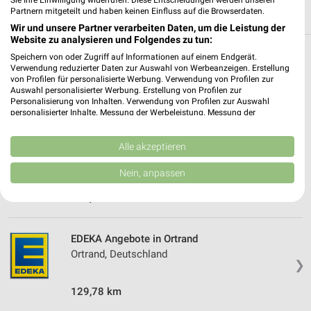
Sie Ihre Einwilligung widerrufen. Diese Entscheidungen werden unseren
Partnern mitgeteilt und haben keinen Einfluss auf die Browserdaten.
Wir und unsere Partner verarbeiten Daten, um die Leistung der
Website zu analysieren und Folgendes zu tun:
Speichern von oder Zugriff auf Informationen auf einem Endgerät.
Weitere EDEKA Geschäfte mit Angeboten in
Verwendung reduzierter Daten zur Auswahl von Werbeanzeigen. Erstellung
und um Thiendorf
von Profilen für personalisierte Werbung. Verwendung von Profilen zur
Auswahl personalisierter Werbung. Erstellung von Profilen zur
Personalisierung von Inhalten. Verwendung von Profilen zur Auswahl
5 Geschäfte und Orte
personalisierter Inhalte. Messung der Werbeleistung. Messung der
Performance von Inhalten. Analyse von Zielgruppen durch Statistiken oder
Kombinationen von Daten aus verschiedenen Quellen. Entwicklung und
EDEKA Angebote in Lampertswalde
Verbesserung der Angebote. Verwendung reduzierter Daten zur Auswahl
Alle akzeptieren
von Inhalten.
Lampertswalde, Deutschland
Daten können außerhalb der Europäischen Union weitergegeben und in die
❯
Nein, anpassen
USA gesendet werden.
Ihre Einwilligung und die cookie Richtlinie gelten ausschließlich für diese
135,29 km
Website/App.
Partnerliste anzeigen (1 IAB-Anbieter)
EDEKA Angebote in Ortrand
Wir nutzen Ihre Daten für folgende Zwecke:
Ortrand, Deutschland
IAB-Verarbeitungszwecke:
❯
Speichern von oder Zugriff auf Informationen
129,78 km
auf einem Endgerät