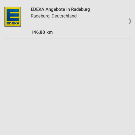
Verwendung reduzierter Daten zur Auswahl von
EDEKA Angebote in Radeburg
Werbeanzeigen
Radeburg, Deutschland
❯
Erstellung von Profilen für personalisierte
Werbung
146,80 km
Verwendung von Profilen zur Auswahl
personalisierter Werbung
Erstellung von Profilen zur Personalisierung
von Inhalten
Verwendung von Profilen zur Auswahl
personalisierter Inhalte
Messung der Werbeleistung
Messung der Performance von Inhalten
Analyse von Zielgruppen durch Statistiken oder
Kombinationen von Daten aus verschiedenen
Quellen