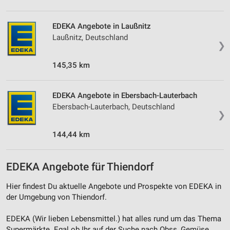
Entwicklung und Verbesserung der Angebote
EDEKA Angebote in Laußnitz
Verwendung reduzierter Daten zur Auswahl von
Inhalten
Laußnitz, Deutschland
❯
IAB-Besonderheiten:
145,35 km
Verwendung genauer Standortdaten
Geräte anhand von aktiv angeforderten
EDEKA Angebote in Ebersbach-Lauterbach
Informationen identifizieren
Ebersbach-Lauterbach, Deutschland
❯
Nicht-IAB-Verarbeitungszwecke:
Notwendig
144,44 km
Performance
EDEKA Angebote für Thiendorf
Funktional
Hier findest Du aktuelle Angebote und Prospekte von EDEKA in
Werbung
der Umgebung von Thiendorf.
EDEKA (Wir lieben Lebensmittel.) hat alles rund um das Thema
Supermärkte. Egal ob Ihr auf der Suche nach Obss, Gemüse