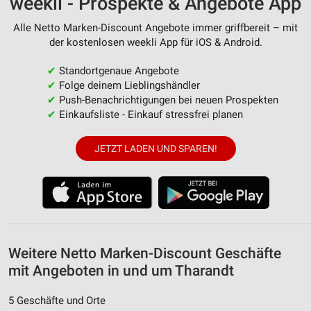
weekli - Prospekte & Angebote App
Messung der Werbeleistung
Alle Netto Marken-Discount Angebote immer griffbereit – mit
Messung der Performance von Inhalten
der kostenlosen weekli App für iOS & Android.
Analyse von Zielgruppen durch Statistiken oder
✔
Standortgenaue Angebote
Kombinationen von Daten aus verschiedenen
Quellen
✔
Folge deinem Lieblingshändler
✔
Push-Benachrichtigungen bei neuen Prospekten
Entwicklung und Verbesserung der Angebote
✔
Einkaufsliste - Einkauf stressfrei planen
Verwendung reduzierter Daten zur Auswahl von
JETZT LADEN UND SPAREN!
Inhalten
IAB-Besonderheiten:
Verwendung genauer Standortdaten
Geräte anhand von aktiv angeforderten
Informationen identifizieren
Weitere Netto Marken-Discount Geschäfte
Nicht-IAB-Verarbeitungszwecke:
mit Angeboten in und um Tharandt
Notwendig
5 Geschäfte und Orte
Performance