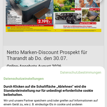
Netto Marken-Discount Prospekt für
Tharandt ab Do. den 30.07.
Online-Angebote August 2026
Gültig von 30. Jul. bis 31. Aug.
Datenschutzbestimmungen
Datenschutzeinstellungen
📅
Kalendereintrag erstellen
Durch Klicken auf die Schaltfläche „Ablehnen“ wird die
Standardeinstellung nur für unbedingt erforderliche cookie
PROSPEKT BLÄTTERN
beibehalten.
Wir und unsere Partner speichern und/oder greifen auf Informationen auf
einem Gerät zu, wie z. B. eindeutige IDs in cookie und anderen