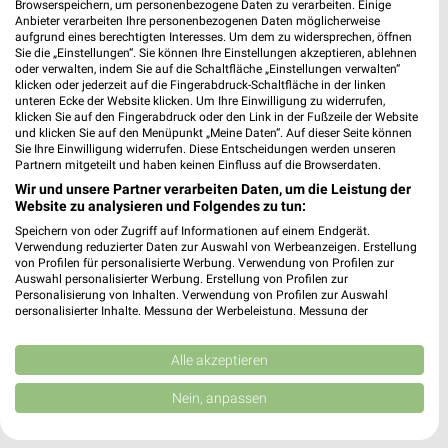
Browserspeichern, um personenbezogene Daten zu verarbeiten. Einige
Anbieter verarbeiten Ihre personenbezogenen Daten möglicherweise
WEIN
SPIRITUOSEN
GETRÄNKE
GRILLEN
AKTIONE
aufgrund eines berechtigten Interesses. Um dem zu widersprechen, öffnen
Sie die „Einstellungen“. Sie können Ihre Einstellungen akzeptieren, ablehnen
oder verwalten, indem Sie auf die Schaltfläche „Einstellungen verwalten“
klicken oder jederzeit auf die Fingerabdruck-Schaltfläche in der linken
unteren Ecke der Website klicken. Um Ihre Einwilligung zu widerrufen,
klicken Sie auf den Fingerabdruck oder den Link in der Fußzeile der Website
und klicken Sie auf den Menüpunkt „Meine Daten“. Auf dieser Seite können
Sie Ihre Einwilligung widerrufen. Diese Entscheidungen werden unseren
Partnern mitgeteilt und haben keinen Einfluss auf die Browserdaten.
Wir und unsere Partner verarbeiten Daten, um die Leistung der
Website zu analysieren und Folgendes zu tun:
Speichern von oder Zugriff auf Informationen auf einem Endgerät.
Verwendung reduzierter Daten zur Auswahl von Werbeanzeigen. Erstellung
von Profilen für personalisierte Werbung. Verwendung von Profilen zur
Auswahl personalisierter Werbung. Erstellung von Profilen zur
Personalisierung von Inhalten. Verwendung von Profilen zur Auswahl
personalisierter Inhalte. Messung der Werbeleistung. Messung der
Performance von Inhalten. Analyse von Zielgruppen durch Statistiken oder
Kombinationen von Daten aus verschiedenen Quellen. Entwicklung und
Verbesserung der Angebote. Verwendung reduzierter Daten zur Auswahl
Alle akzeptieren
von Inhalten.
Jetzt alle "Wein" Themen entdecken!
Daten können außerhalb der Europäischen Union weitergegeben und in die
Nein, anpassen
USA gesendet werden.
Ihre Einwilligung und die cookie Richtlinie gelten ausschließlich für diese
Website/App.