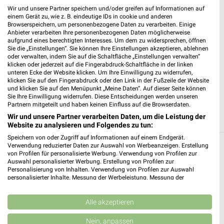
66111 Saarbrücken
❯
Wir und unsere Partner speichern und/oder greifen auf Informationen auf
Heute 10:00 - 18:00 Uhr |
einem Gerät zu, wie z. B. eindeutige IDs in cookie und anderen
Geöffnet
Browserspeichern, um personenbezogene Daten zu verarbeiten. Einige
Anbieter verarbeiten Ihre personenbezogenen Daten möglicherweise
579,04 km
aufgrund eines berechtigten Interesses. Um dem zu widersprechen, öffnen
Sie die „Einstellungen“. Sie können Ihre Einstellungen akzeptieren, ablehnen
oder verwalten, indem Sie auf die Schaltfläche „Einstellungen verwalten“
Apollo Saarbrücken
klicken oder jederzeit auf die Fingerabdruck-Schaltfläche in der linken
unteren Ecke der Website klicken. Um Ihre Einwilligung zu widerrufen,
Reichsstr 6
klicken Sie auf den Fingerabdruck oder den Link in der Fußzeile der Website
66111 Saarbrücken
❯
und klicken Sie auf den Menüpunkt „Meine Daten“. Auf dieser Seite können
Sie Ihre Einwilligung widerrufen. Diese Entscheidungen werden unseren
Heute 09:00 - 18:00 Uhr |
Geöffnet
Partnern mitgeteilt und haben keinen Einfluss auf die Browserdaten.
Wir und unsere Partner verarbeiten Daten, um die Leistung der
578,93 km
Website zu analysieren und Folgendes zu tun:
Speichern von oder Zugriff auf Informationen auf einem Endgerät.
Verwendung reduzierter Daten zur Auswahl von Werbeanzeigen. Erstellung
Optiker & Hörakustik Filialen in
von Profilen für personalisierte Werbung. Verwendung von Profilen zur
Thaleischweiler-Fröschen
Auswahl personalisierter Werbung. Erstellung von Profilen zur
Personalisierung von Inhalten. Verwendung von Profilen zur Auswahl
personalisierter Inhalte. Messung der Werbeleistung. Messung der
Hier findest Du aktuelle Filialen und Öffnungszeiten von z.B.
Performance von Inhalten. Analyse von Zielgruppen durch Statistiken oder
Apollo, rund um das Thema Optiker & Hörakustik in der Nähe
Kombinationen von Daten aus verschiedenen Quellen. Entwicklung und
von Thaleischweiler-Fröschen.
Verbesserung der Angebote. Verwendung reduzierter Daten zur Auswahl
Alle akzeptieren
von Inhalten.
Daten können außerhalb der Europäischen Union weitergegeben und in die
Aktuelle Prospekte für Thaleischweiler-
Nein, anpassen