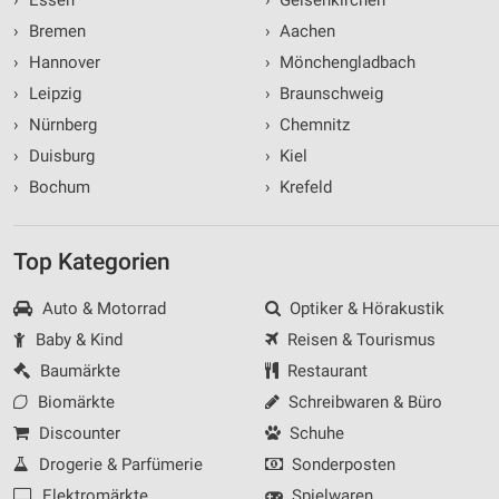
›
Bremen
›
Aachen
›
Hannover
›
Mönchengladbach
›
Leipzig
›
Braunschweig
›
Nürnberg
›
Chemnitz
›
Duisburg
›
Kiel
›
Bochum
›
Krefeld
Top Kategorien
Auto & Motorrad
Optiker & Hörakustik
Baby & Kind
Reisen & Tourismus
Baumärkte
Restaurant
Biomärkte
Schreibwaren & Büro
Discounter
Schuhe
Drogerie & Parfümerie
Sonderposten
Elektromärkte
Spielwaren