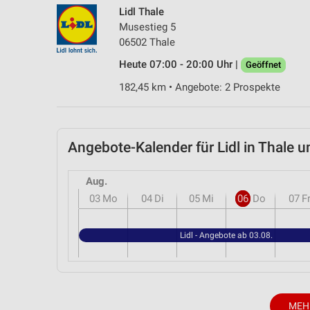
Lidl Thale
Musestieg 5
06502 Thale
Heute 07:00 - 20:00 Uhr |
Geöffnet
182,45 km • Angebote: 2 Prospekte
Angebote-Kalender für Lidl in Thale
Aug.
03
Mo
04
Di
05
Mi
06
Do
07
F
Lidl - Angebote ab 03.08.
MEH