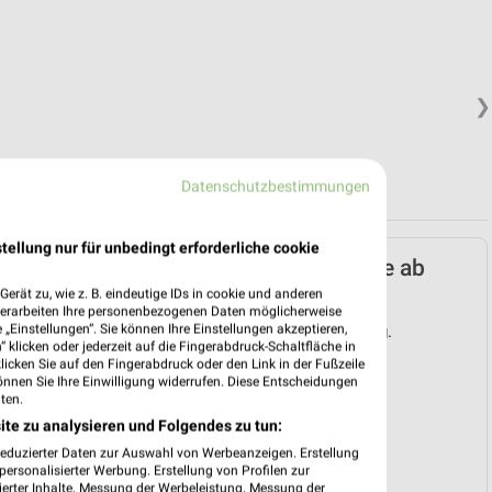
❯
Datenschutzbestimmungen
tellung nur für unbedingt erforderliche cookie
Lidl Prospekt für Thale ab
Mo. den 03.08.
erät zu, wie z. B. eindeutige IDs in cookie und anderen
verarbeiten Ihre personenbezogenen Daten möglicherweise
„Einstellungen“. Sie können Ihre Einstellungen akzeptieren,
Gültig von 03. Aug. bis 08. Aug.
 klicken oder jederzeit auf die Fingerabdruck-Schaltfläche in
klicken Sie auf den Fingerabdruck oder den Link in der Fußzeile
📅
Kalendereintrag erstellen
önnen Sie Ihre Einwilligung widerrufen. Diese Entscheidungen
ten.
ite zu analysieren und Folgendes zu tun:
PROSPEKT BLÄTTERN
❯
reduzierter Daten zur Auswahl von Werbeanzeigen. Erstellung
ersonalisierter Werbung. Erstellung von Profilen zur
ierter Inhalte. Messung der Werbeleistung. Messung der