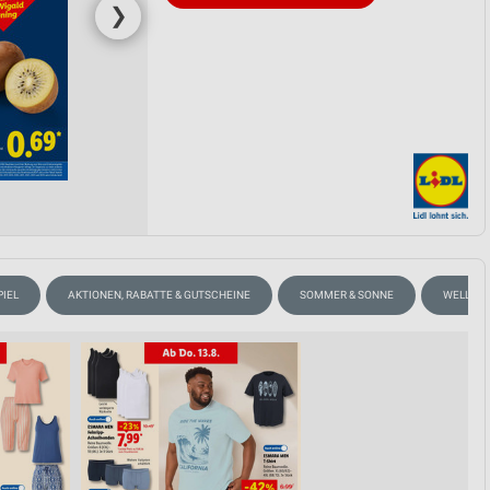
❯
IEL
AKTIONEN, RABATTE & GUTSCHEINE
SOMMER & SONNE
WELLNES