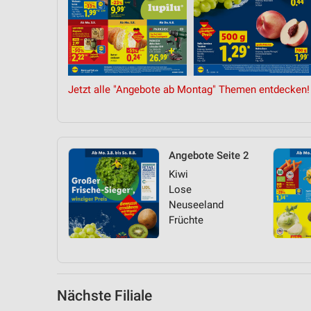
Messung der Performance von Inhalten
Analyse von Zielgruppen durch Statistiken oder Kombinationen 
Quellen
Entwicklung und Verbesserung der Angebote
Jetzt alle "Angebote ab Montag" Themen entdecken!
Verwendung reduzierter Daten zur Auswahl von Inhalten
IAB-Besonderheiten:
Verwendung genauer Standortdaten
Angebote Seite 2
Kiwi
Geräte anhand von aktiv angeforderten Informationen identifizie
Lose
Nicht-IAB-Verarbeitungszwecke:
Neuseeland
Früchte
Notwendig
Performance
Funktional
Nächste Filiale
Werbung