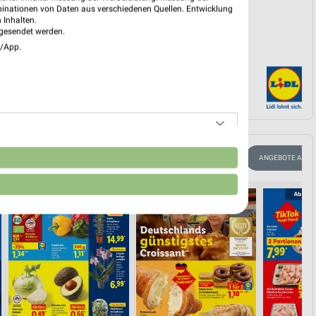
binationen von Daten aus verschiedenen Quellen. Entwicklung
 Inhalten.
gesendet werden.
e/App.
n
CLEVER SPAREN
KINDERMODE & SPIELZEUG
WEIN
ANGEBOTE AB F