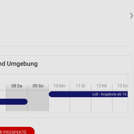
❯
 und Umgebung
r
08
Sa
09
So
10
Mo
11
Di
12
Mi
13
Do
Lidl - Angebote ab 10.08.
R PROSPEKTE