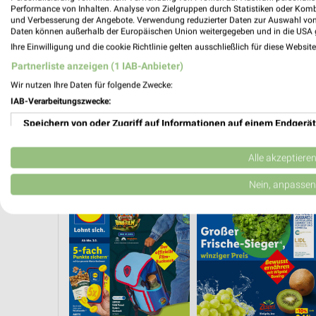
Performance von Inhalten. Analyse von Zielgruppen durch Statistiken oder Kom
und Verbesserung der Angebote. Verwendung reduzierter Daten zur Auswahl von
Daten können außerhalb der Europäischen Union weitergegeben und in die USA 
Ihre Einwilligung und die cookie Richtlinie gelten ausschließlich für diese Websit
Partnerliste anzeigen (1 IAB-Anbieter)
Wir nutzen Ihre Daten für folgende Zwecke:
IAB-Verarbeitungszwecke:
Speichern von oder Zugriff auf Informationen auf einem Endgerät
Verwendung reduzierter Daten zur Auswahl von Werbeanzeigen
Alle akzeptiere
ANGEBOTE AB MONTAG
ANGEBOTE AB DONNERSTAG
Erstellung von Profilen für personalisierte Werbung
Nein, anpassen
Verwendung von Profilen zur Auswahl personalisierter Werbung
Erstellung von Profilen zur Personalisierung von Inhalten
Verwendung von Profilen zur Auswahl personalisierter Inhalte
Messung der Werbeleistung