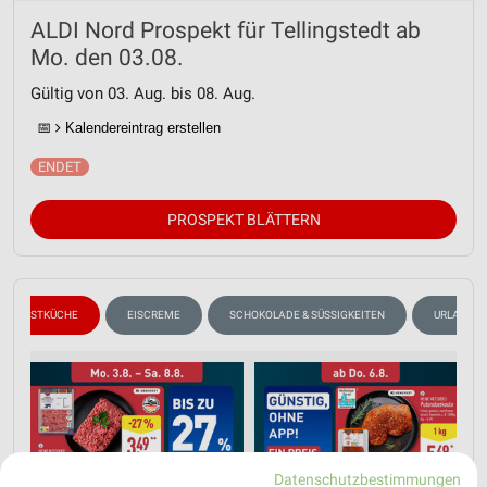
ALDI Nord Prospekt für Tellingstedt ab
Mo. den 03.08.
Gültig von 03. Aug. bis 08. Aug.
📅
Kalendereintrag erstellen
PROSPEKT BLÄTTERN
HERBSTKÜCHE
EISCREME
SCHOKOLADE & SÜSSIGKEITEN
URLAUB & 
Datenschutzbestimmungen