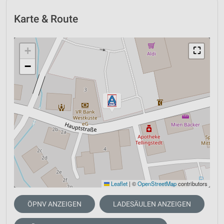
Karte & Route
+
⛶
−
Leaflet
|
©
OpenStreetMap
contributors
ÖPNV ANZEIGEN
LADESÄULEN ANZEIGEN