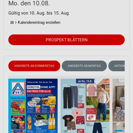
Mo. den 10.08.
Gültig von 10. Aug. bis 15. Aug.
📅
Kalendereintrag erstellen
PROSPEKT BLÄTTERN
ANGEBOTE AB DONNERSTAG
ANGEBOTE AB MONTAG
AKTIONEN, R