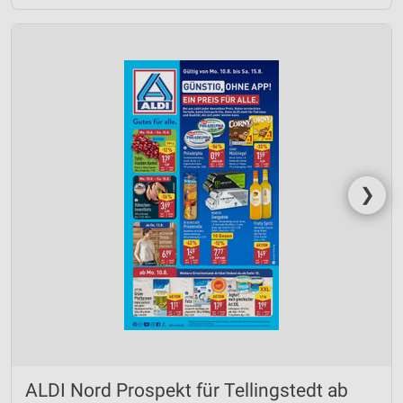
Geräte anhand von aktiv angeforderten
Informationen identifizieren
Nicht-IAB-Verarbeitungszwecke:
Notwendig
Performance
Funktional
❯
Werbung
ALDI Nord Prospekt für Tellingstedt ab