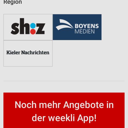
Region
Noch mehr Angebote in
der weekli App!