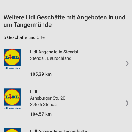
Geräte anhand von aktiv angeforderten
Informationen identifizieren
Weitere Lidl Geschäfte mit Angeboten in und
um Tangermünde
Nicht-IAB-Verarbeitungszwecke:
Notwendig
5 Geschäfte und Orte
Performance
Lidl Angebote in Stendal
Stendal, Deutschland
Funktional
❯
Werbung
105,39 km
Lidl
Arneburger Str. 20
❯
39576 Stendal
104,57 km
Lidl Angebote in Tangerhütte