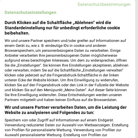
Datenschutzbestimmungen
Datenschutzeinstellungen
MEHR PROSPEKTE
Durch Klicken auf die Schaltfläche „Ablehnen“ wird die
Standardeinstellung nur für unbedingt erforderliche cookie
beibehalten.
weekli Magazin
Wir und unsere Partner speichern und/oder greifen auf Informationen auf
einem Gerät zu, wie z. B. eindeutige IDs in cookie und anderen
Browserspeichern, um personenbezogene Daten zu verarbeiten. Einige
Anbieter verarbeiten Ihre personenbezogenen Daten möglicherweise
aufgrund eines berechtigten Interesses. Um dem zu widersprechen, öffnen
Sie die „Einstellungen“. Sie können Ihre Einstellungen akzeptieren, ablehnen
oder verwalten, indem Sie auf die Schaltfläche „Einstellungen verwalten“
klicken oder jederzeit auf die Fingerabdruck-Schaltfläche in der linken
unteren Ecke der Website klicken. Um Ihre Einwilligung zu widerrufen,
klicken Sie auf den Fingerabdruck oder den Link in der Fußzeile der Website
und klicken Sie auf den Menüpunkt „Meine Daten“. Auf dieser Seite können
Sie Ihre Einwilligung widerrufen. Diese Entscheidungen werden unseren
Partnern mitgeteilt und haben keinen Einfluss auf die Browserdaten.
Erlebe mit Lidl und Andre Agassi die neuesten Silvercrest Küchengeräte
Mit Lidl Plus 3 für 2 - im laut DtGv besten Backshop
Wir und unsere Partner verarbeiten Daten, um die Leistung der
17.04.2026
10.04.2026
Website zu analysieren und Folgendes zu tun:
Speichern von oder Zugriff auf Informationen auf einem Endgerät.
Verwendung reduzierter Daten zur Auswahl von Werbeanzeigen. Erstellung
von Profilen für personalisierte Werbung. Verwendung von Profilen zur
Auswahl personalisierter Werbung. Erstellung von Profilen zur