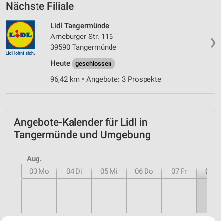
Nächste Filiale
Lidl Tangermünde
Arneburger Str. 116
❯
39590 Tangermünde
Heute
geschlossen
96,42 km • Angebote: 3 Prospekte
Angebote-Kalender für Lidl in
Tangermünde und Umgebung
Aug.
03
Mo
04
Di
05
Mi
06
Do
07
Fr
08
S