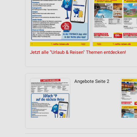
Messung der Performance von Inhalten
Analyse von Zielgruppen durch Statistiken oder Kombinationen 
Quellen
Entwicklung und Verbesserung der Angebote
Verwendung reduzierter Daten zur Auswahl von Inhalten
Jetzt alle "Urlaub & Reisen" Themen entdecken!
IAB-Besonderheiten:
Verwendung genauer Standortdaten
Geräte anhand von aktiv angeforderten Informationen identifizie
Angebote Seite 2
Nicht-IAB-Verarbeitungszwecke:
Notwendig
Performance
Funktional
Werbung