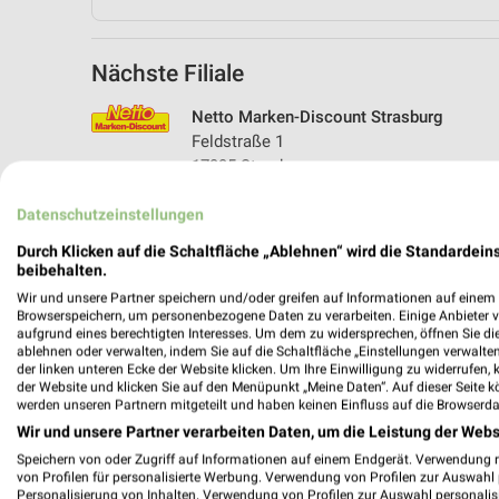
Nächste Filiale
Netto Marken-Discount Strasburg
Feldstraße 1
17335 Strasburg
Heute 07:00 - 21:00 Uhr |
Schließt in 29 M
Datenschutzeinstellungen
112,39 km • Angebote: 3 Prospekte
Durch Klicken auf die Schaltfläche „Ablehnen“ wird die Standardeins
beibehalten.
Wir und unsere Partner speichern und/oder greifen auf Informationen auf einem G
Browserspeichern, um personenbezogene Daten zu verarbeiten. Einige Anbieter 
aufgrund eines berechtigten Interesses. Um dem zu widersprechen, öffnen Sie die 
ablehnen oder verwalten, indem Sie auf die Schaltfläche „Einstellungen verwalten“
der linken unteren Ecke der Website klicken. Um Ihre Einwilligung zu widerrufen, 
der Website und klicken Sie auf den Menüpunkt „Meine Daten“. Auf dieser Seite k
werden unseren Partnern mitgeteilt und haben keinen Einfluss auf die Browserda
Wir und unsere Partner verarbeiten Daten, um die Leistung der Webs
Speichern von oder Zugriff auf Informationen auf einem Endgerät. Verwendung 
von Profilen für personalisierte Werbung. Verwendung von Profilen zur Auswahl p
Personalisierung von Inhalten. Verwendung von Profilen zur Auswahl personalis