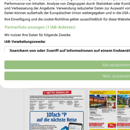
Performance von Inhalten. Analyse von Zielgruppen durch Statistiken oder Kom
und Verbesserung der Angebote. Verwendung reduzierter Daten zur Auswahl von
Daten können außerhalb der Europäischen Union weitergegeben und in die USA 
Ihre Einwilligung und die cookie Richtlinie gelten ausschließlich für diese Websit
Partnerliste anzeigen (1 IAB-Anbieter)
Wir nutzen Ihre Daten für folgende Zwecke:
IAB-Verarbeitungszwecke:
Speichern von oder Zugriff auf Informationen auf einem Endgerät
Verwendung reduzierter Daten zur Auswahl von Werbeanzeigen
Alle akzeptiere
Erstellung von Profilen für personalisierte Werbung
Nein, anpassen
URLAUB & REISEN
Verwendung von Profilen zur Auswahl personalisierter Werbung
Erstellung von Profilen zur Personalisierung von Inhalten
Verwendung von Profilen zur Auswahl personalisierter Inhalte
Messung der Werbeleistung