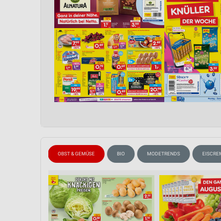
WEIN
OBST & GEMÜSE
BIO
MODETRENDS
EISCRE