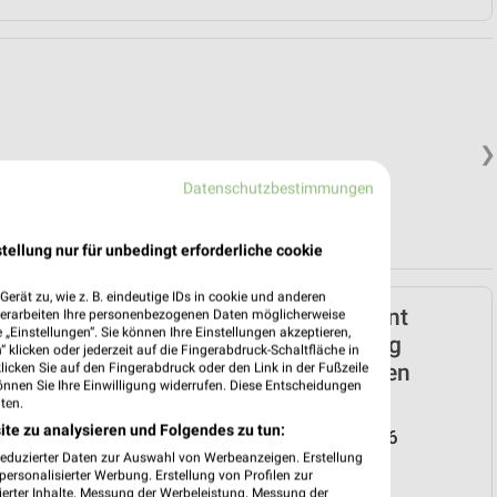
❯
Datenschutzbestimmungen
in.
tellung nur für unbedingt erforderliche cookie
erät zu, wie z. B. eindeutige IDs in cookie und anderen
Netto Marken-Discount
verarbeiten Ihre personenbezogenen Daten möglicherweise
„Einstellungen“. Sie können Ihre Einstellungen akzeptieren,
Prospekt für Strasburg
 klicken oder jederzeit auf die Fingerabdruck-Schaltfläche in
(Uckermark) ab Do. den
klicken Sie auf den Fingerabdruck oder den Link in der Fußzeile
önnen Sie Ihre Einwilligung widerrufen. Diese Entscheidungen
30.07.
ten.
ite zu analysieren und Folgendes zu tun:
Reisemagazin August 2026
reduzierter Daten zur Auswahl von Werbeanzeigen. Erstellung
Gültig von 30. Jul. bis 31. Aug.
ersonalisierter Werbung. Erstellung von Profilen zur
ierter Inhalte. Messung der Werbeleistung. Messung der