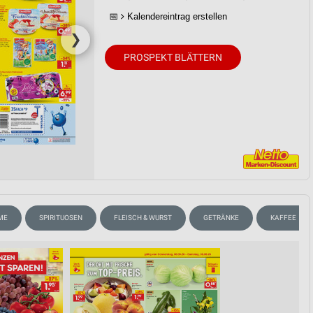
📅
Kalendereintrag erstellen
❯
PROSPEKT BLÄTTERN
ME
SPIRITUOSEN
FLEISCH & WURST
GETRÄNKE
KAFFEE