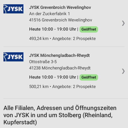
JYSK Grevenbroich Wevelinghov
Verwendung reduzierter Daten zur Auswahl von
An der Zuckerfabrik 1
Inhalten
41516 Grevenbroich Wevelinghov
❯
IAB-Besonderheiten:
Heute 10:00 - 19:00 Uhr |
Geöffnet
Verwendung genauer Standortdaten
493,24 km • Angebote: 2 Prospekte
Geräte anhand von aktiv angeforderten
Informationen identifizieren
JYSK Mönchengladbach-Rheydt
Nicht-IAB-Verarbeitungszwecke:
Ottostraße 3-5
41238 Mönchengladbach-Rheydt
Notwendig
❯
Heute 10:00 - 19:00 Uhr |
Geöffnet
Performance
500,21 km • Angebote: 2 Prospekte
Funktional
Werbung
Alle Filialen, Adressen und Öffnungszeiten
von JYSK in und um Stolberg (Rheinland,
Kupferstadt)