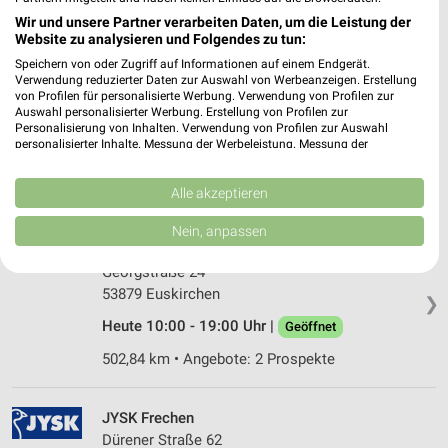
Wir und unsere Partner verarbeiten Daten, um die Leistung der
497,08 km • Angebote: 2 Prospekte
Website zu analysieren und Folgendes zu tun:
Speichern von oder Zugriff auf Informationen auf einem Endgerät.
Verwendung reduzierter Daten zur Auswahl von Werbeanzeigen. Erstellung
JYSK Erkelenz
von Profilen für personalisierte Werbung. Verwendung von Profilen zur
Adam-Opel-Straße 11
Auswahl personalisierter Werbung. Erstellung von Profilen zur
41812 Erkelenz
Personalisierung von Inhalten. Verwendung von Profilen zur Auswahl
❯
personalisierter Inhalte. Messung der Werbeleistung. Messung der
Heute 10:00 - 19:00 Uhr |
Geöffnet
Performance von Inhalten. Analyse von Zielgruppen durch Statistiken oder
Kombinationen von Daten aus verschiedenen Quellen. Entwicklung und
513,83 km • Angebote: 2 Prospekte
Verbesserung der Angebote. Verwendung reduzierter Daten zur Auswahl
Alle akzeptieren
von Inhalten.
Daten können außerhalb der Europäischen Union weitergegeben und in die
Nein, anpassen
USA gesendet werden.
JYSK Euskirchen
Ihre Einwilligung und die cookie Richtlinie gelten ausschließlich für diese
Georgstraße 24
Website/App.
53879 Euskirchen
❯
Partnerliste anzeigen (1 IAB-Anbieter)
Heute 10:00 - 19:00 Uhr |
Geöffnet
Wir nutzen Ihre Daten für folgende Zwecke:
IAB-Verarbeitungszwecke:
502,84 km • Angebote: 2 Prospekte
Speichern von oder Zugriff auf Informationen
auf einem Endgerät
JYSK Frechen
Dürener Straße 62
Verwendung reduzierter Daten zur Auswahl von