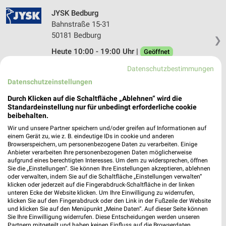
JYSK Bedburg
Bahnstraße 15-31
50181 Bedburg
❯
Heute 10:00 - 19:00 Uhr |
Geöffnet
499,78 km • Angebote: 2 Prospekte
Datenschutzbestimmungen
Datenschutzeinstellungen
JYSK Kall
Durch Klicken auf die Schaltfläche „Ablehnen“ wird die
Standardeinstellung nur für unbedingt erforderliche cookie
Siemensring 1
beibehalten.
53925 Kall
❯
Wir und unsere Partner speichern und/oder greifen auf Informationen auf
Heute 10:00 - 19:00 Uhr |
einem Gerät zu, wie z. B. eindeutige IDs in cookie und anderen
Geöffnet
Browserspeichern, um personenbezogene Daten zu verarbeiten. Einige
520,72 km • Angebote: 2 Prospekte
Anbieter verarbeiten Ihre personenbezogenen Daten möglicherweise
aufgrund eines berechtigten Interesses. Um dem zu widersprechen, öffnen
Sie die „Einstellungen“. Sie können Ihre Einstellungen akzeptieren, ablehnen
oder verwalten, indem Sie auf die Schaltfläche „Einstellungen verwalten“
JYSK Kerpen
klicken oder jederzeit auf die Fingerabdruck-Schaltfläche in der linken
unteren Ecke der Website klicken. Um Ihre Einwilligung zu widerrufen,
Am Falder 18
klicken Sie auf den Fingerabdruck oder den Link in der Fußzeile der Website
50171 Kerpen
❯
und klicken Sie auf den Menüpunkt „Meine Daten“. Auf dieser Seite können
Sie Ihre Einwilligung widerrufen. Diese Entscheidungen werden unseren
Heute 10:00 - 19:00 Uhr |
Geöffnet
Partnern mitgeteilt und haben keinen Einfluss auf die Browserdaten.