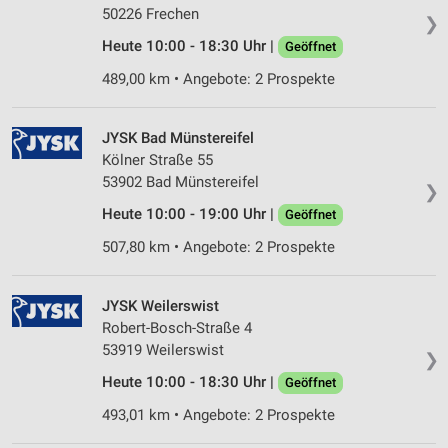
Werbeanzeigen
50226 Frechen
❯
Heute 10:00 - 18:30 Uhr |
Geöffnet
Erstellung von Profilen für personalisierte
Werbung
489,00 km • Angebote: 2 Prospekte
Verwendung von Profilen zur Auswahl
personalisierter Werbung
JYSK Bad Münstereifel
Kölner Straße 55
Erstellung von Profilen zur Personalisierung
53902 Bad Münstereifel
von Inhalten
❯
Heute 10:00 - 19:00 Uhr |
Geöffnet
Verwendung von Profilen zur Auswahl
personalisierter Inhalte
507,80 km • Angebote: 2 Prospekte
Messung der Werbeleistung
JYSK Weilerswist
Messung der Performance von Inhalten
Robert-Bosch-Straße 4
53919 Weilerswist
❯
Analyse von Zielgruppen durch Statistiken oder
Heute 10:00 - 18:30 Uhr |
Geöffnet
Kombinationen von Daten aus verschiedenen
Quellen
493,01 km • Angebote: 2 Prospekte
Entwicklung und Verbesserung der Angebote