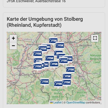
JYSK Eschweiler, Auerbachstraße 16
Karte der Umgebung von Stolberg
(Rheinland, Kupferstadt)
+
⛶
−
Leaflet
|
©
OpenStreetMap
contributors