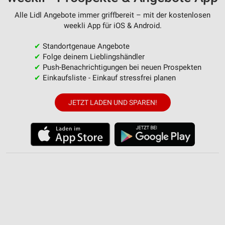
Erstellung von Profilen zur Personalisierung
Alle Lidl Angebote immer griffbereit – mit der kostenlosen
von Inhalten
weekli App für iOS & Android.
Verwendung von Profilen zur Auswahl
✔
Standortgenaue Angebote
personalisierter Inhalte
✔
Folge deinem Lieblingshändler
✔
Push-Benachrichtigungen bei neuen Prospekten
Messung der Werbeleistung
✔
Einkaufsliste - Einkauf stressfrei planen
Messung der Performance von Inhalten
JETZT LADEN UND SPAREN!
Analyse von Zielgruppen durch Statistiken oder
Kombinationen von Daten aus verschiedenen
Quellen
Entwicklung und Verbesserung der Angebote
Verwendung reduzierter Daten zur Auswahl von
Inhalten
IAB-Besonderheiten:
Verwendung genauer Standortdaten