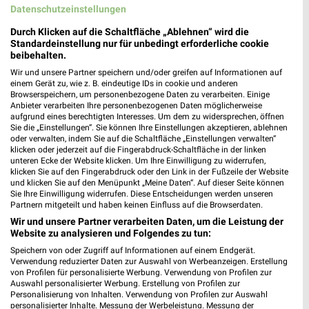
Datenschutzeinstellungen
Lidl Prospekt für Steinen ab Mo. den
Durch Klicken auf die Schaltfläche „Ablehnen“ wird die
03.08.
Standardeinstellung nur für unbedingt erforderliche cookie
beibehalten.
Gültig von 03. Aug. bis 08. Aug.
Wir und unsere Partner speichern und/oder greifen auf Informationen auf
einem Gerät zu, wie z. B. eindeutige IDs in cookie und anderen
📅
Kalendereintrag erstellen
Browserspeichern, um personenbezogene Daten zu verarbeiten. Einige
Anbieter verarbeiten Ihre personenbezogenen Daten möglicherweise
aufgrund eines berechtigten Interesses. Um dem zu widersprechen, öffnen
Sie die „Einstellungen“. Sie können Ihre Einstellungen akzeptieren, ablehnen
oder verwalten, indem Sie auf die Schaltfläche „Einstellungen verwalten“
PROSPEKT BLÄTTERN
klicken oder jederzeit auf die Fingerabdruck-Schaltfläche in der linken
unteren Ecke der Website klicken. Um Ihre Einwilligung zu widerrufen,
klicken Sie auf den Fingerabdruck oder den Link in der Fußzeile der Website
und klicken Sie auf den Menüpunkt „Meine Daten“. Auf dieser Seite können
Sie Ihre Einwilligung widerrufen. Diese Entscheidungen werden unseren
Partnern mitgeteilt und haben keinen Einfluss auf die Browserdaten.
ANGEBOTE AB MONTAG
ANGEBOTE AB DONNERSTAG
CLEVER SPA
Wir und unsere Partner verarbeiten Daten, um die Leistung der
Website zu analysieren und Folgendes zu tun:
Speichern von oder Zugriff auf Informationen auf einem Endgerät.
Verwendung reduzierter Daten zur Auswahl von Werbeanzeigen. Erstellung
von Profilen für personalisierte Werbung. Verwendung von Profilen zur
Auswahl personalisierter Werbung. Erstellung von Profilen zur
Personalisierung von Inhalten. Verwendung von Profilen zur Auswahl
personalisierter Inhalte. Messung der Werbeleistung. Messung der