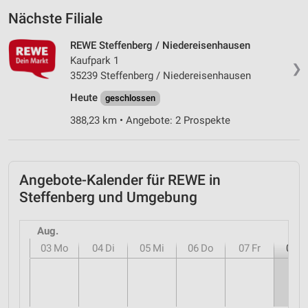
Nächste Filiale
REWE Steffenberg / Niedereisenhausen
Kaufpark 1
❯
35239 Steffenberg / Niedereisenhausen
Heute
geschlossen
388,23 km • Angebote: 2 Prospekte
Angebote-Kalender für REWE in
Steffenberg und Umgebung
Aug.
03
Mo
04
Di
05
Mi
06
Do
07
Fr
08
S