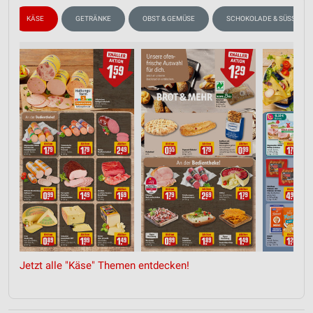
KÄSE
GETRÄNKE
OBST & GEMÜSE
SCHOKOLADE & SÜSSIGKE
Jetzt alle "Käse" Themen entdecken!