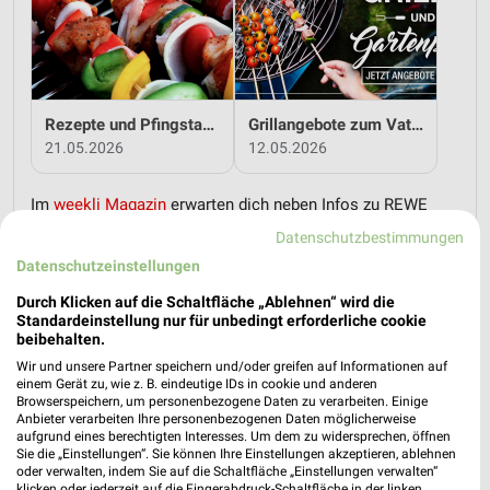
Rezepte und Pfingstangebote bei REWE!
Grillangebote zum Vatertag bei REWE!
21.05.2026
12.05.2026
Im
weekli Magazin
erwarten dich neben Infos zu REWE
auch clevere Spartipps für den Familienalltag, Ideen zur
Datenschutzbestimmungen
Haushaltsplanung und einfache Wege, dein Budget
Datenschutzeinstellungen
nachhaltig zu entlasten.
Durch Klicken auf die Schaltfläche „Ablehnen“ wird die
Standardeinstellung nur für unbedingt erforderliche cookie
beibehalten.
Wir und unsere Partner speichern und/oder greifen auf Informationen auf
einem Gerät zu, wie z. B. eindeutige IDs in cookie und anderen
Browserspeichern, um personenbezogene Daten zu verarbeiten. Einige
weekli - Prospekte & Angebote App
Anbieter verarbeiten Ihre personenbezogenen Daten möglicherweise
aufgrund eines berechtigten Interesses. Um dem zu widersprechen, öffnen
Sie die „Einstellungen“. Sie können Ihre Einstellungen akzeptieren, ablehnen
Alle REWE Angebote immer griffbereit – mit der kostenlosen
oder verwalten, indem Sie auf die Schaltfläche „Einstellungen verwalten“
weekli App für iOS & Android.
klicken oder jederzeit auf die Fingerabdruck-Schaltfläche in der linken