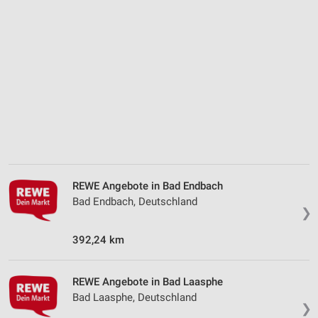
Analyse von Zielgruppen durch Statistiken oder
Kombinationen von Daten aus verschiedenen
Quellen
Entwicklung und Verbesserung der Angebote
Verwendung reduzierter Daten zur Auswahl von
Inhalten
IAB-Besonderheiten:
Verwendung genauer Standortdaten
Geräte anhand von aktiv angeforderten
Informationen identifizieren
REWE Angebote in Bad Endbach
Bad Endbach, Deutschland
Nicht-IAB-Verarbeitungszwecke:
❯
Notwendig
392,24 km
Performance
REWE Angebote in Bad Laasphe
Funktional
Bad Laasphe, Deutschland
❯
Werbung