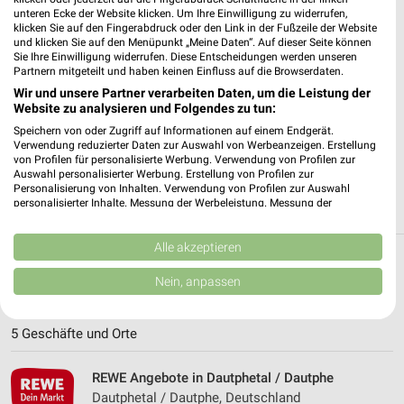
unteren Ecke der Website klicken. Um Ihre Einwilligung zu widerrufen,
klicken Sie auf den Fingerabdruck oder den Link in der Fußzeile der Website
✔
Standortgenaue Angebote
und klicken Sie auf den Menüpunkt „Meine Daten“. Auf dieser Seite können
✔
Folge deinem Lieblingshändler
Sie Ihre Einwilligung widerrufen. Diese Entscheidungen werden unseren
Partnern mitgeteilt und haben keinen Einfluss auf die Browserdaten.
✔
Push-Benachrichtigungen bei neuen Prospekten
✔
Einkaufsliste - Einkauf stressfrei planen
Wir und unsere Partner verarbeiten Daten, um die Leistung der
Website zu analysieren und Folgendes zu tun:
Speichern von oder Zugriff auf Informationen auf einem Endgerät.
JETZT LADEN UND SPAREN!
Verwendung reduzierter Daten zur Auswahl von Werbeanzeigen. Erstellung
von Profilen für personalisierte Werbung. Verwendung von Profilen zur
Auswahl personalisierter Werbung. Erstellung von Profilen zur
Personalisierung von Inhalten. Verwendung von Profilen zur Auswahl
personalisierter Inhalte. Messung der Werbeleistung. Messung der
Performance von Inhalten. Analyse von Zielgruppen durch Statistiken oder
Kombinationen von Daten aus verschiedenen Quellen. Entwicklung und
Verbesserung der Angebote. Verwendung reduzierter Daten zur Auswahl
Alle akzeptieren
von Inhalten.
Weitere REWE Geschäfte mit Angeboten in
Daten können außerhalb der Europäischen Union weitergegeben und in die
Nein, anpassen
USA gesendet werden.
und um Steffenberg
Ihre Einwilligung und die cookie Richtlinie gelten ausschließlich für diese
Website/App.
5 Geschäfte und Orte
Partnerliste anzeigen (1 IAB-Anbieter)
Wir nutzen Ihre Daten für folgende Zwecke:
REWE Angebote in Dautphetal / Dautphe
IAB-Verarbeitungszwecke:
Dautphetal / Dautphe, Deutschland