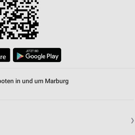
von Daten aus verschiedenen
ren
boten in und um Marburg
❯