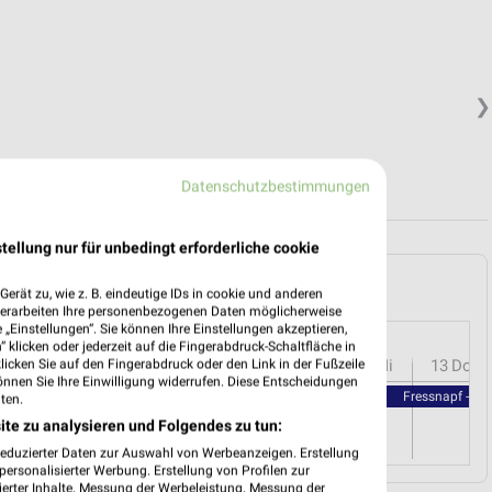
❯
Datenschutzbestimmungen
tellung nur für unbedingt erforderliche cookie
 Marburg und Umgebung
erät zu, wie z. B. eindeutige IDs in cookie und anderen
verarbeiten Ihre personenbezogenen Daten möglicherweise
„Einstellungen“. Sie können Ihre Einstellungen akzeptieren,
 klicken oder jederzeit auf die Fingerabdruck-Schaltfläche in
r
08
Sa
09
So
10
Mo
11
Di
12
Mi
13
Do
klicken Sie auf den Fingerabdruck oder den Link in der Fußzeile
önnen Sie Ihre Einwilligung widerrufen. Diese Entscheidungen
Fressnapf - Fr
ten.
ite zu analysieren und Folgendes zu tun:
reduzierter Daten zur Auswahl von Werbeanzeigen. Erstellung
ersonalisierter Werbung. Erstellung von Profilen zur
ierter Inhalte. Messung der Werbeleistung. Messung der