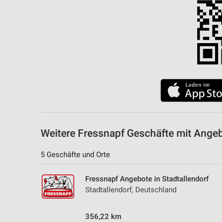
Messung der Performance von Inhalten
Analyse von Zielgruppen durch Statistiken oder Kombinationen 
Quellen
Entwicklung und Verbesserung der Angebote
Verwendung reduzierter Daten zur Auswahl von Inhalten
IAB-Besonderheiten:
Verwendung genauer Standortdaten
Geräte anhand von aktiv angeforderten Informationen identifizie
Weitere Fressnapf Geschäfte mit Ange
Nicht-IAB-Verarbeitungszwecke:
5 Geschäfte und Orte
Notwendig
Fressnapf Angebote in Stadtallendorf
Performance
Stadtallendorf, Deutschland
Funktional
356,22 km
Werbung