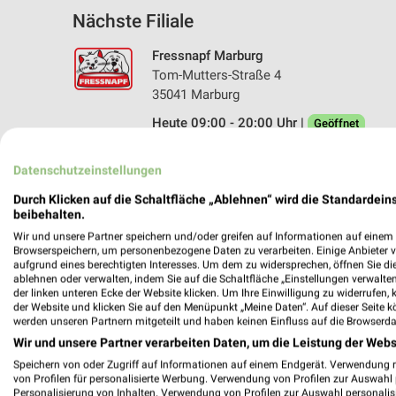
Nächste Filiale
Fressnapf Marburg
Tom-Mutters-Straße 4
35041 Marburg
Heute 09:00 - 20:00 Uhr |
Geöffnet
370,01 km • Angebote: 1 Prospekt
Datenschutzeinstellungen
Durch Klicken auf die Schaltfläche „Ablehnen“ wird die Standardeins
beibehalten.
Angebote-Kalender für Fressnapf in
Wir und unsere Partner speichern und/oder greifen auf Informationen auf einem G
Browserspeichern, um personenbezogene Daten zu verarbeiten. Einige Anbieter 
aufgrund eines berechtigten Interesses. Um dem zu widersprechen, öffnen Sie die 
Aug.
ablehnen oder verwalten, indem Sie auf die Schaltfläche „Einstellungen verwalten“
03
Mo
04
Di
05
Mi
06
Do
07
F
der linken unteren Ecke der Website klicken. Um Ihre Einwilligung zu widerrufen, 
der Website und klicken Sie auf den Menüpunkt „Meine Daten“. Auf dieser Seite k
werden unseren Partnern mitgeteilt und haben keinen Einfluss auf die Browserda
Wir und unsere Partner verarbeiten Daten, um die Leistung der Webs
Speichern von oder Zugriff auf Informationen auf einem Endgerät. Verwendung 
von Profilen für personalisierte Werbung. Verwendung von Profilen zur Auswahl p
Personalisierung von Inhalten. Verwendung von Profilen zur Auswahl personalis