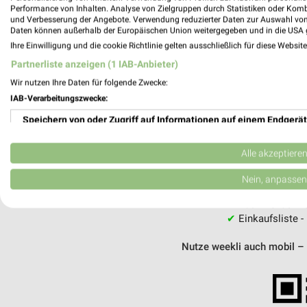
Performance von Inhalten. Analyse von Zielgruppen durch Statistiken oder Kom
und Verbesserung der Angebote. Verwendung reduzierter Daten zur Auswahl von
MEH
Daten können außerhalb der Europäischen Union weitergegeben und in die USA 
Ihre Einwilligung und die cookie Richtlinie gelten ausschließlich für diese Websit
Partnerliste anzeigen (1 IAB-Anbieter)
Wir nutzen Ihre Daten für folgende Zwecke:
IAB-Verarbeitungszwecke:
weekli - Pros
Speichern von oder Zugriff auf Informationen auf einem Endgerät
Alle Fressnapf Angebote immer griffberei
Verwendung reduzierter Daten zur Auswahl von Werbeanzeigen
Alle akzeptiere
✔
Standortgenau
Erstellung von Profilen für personalisierte Werbung
Nein, anpassen
✔
Folge deinem L
✔
Push-Benachric
Verwendung von Profilen zur Auswahl personalisierter Werbung
✔
Einkaufsliste -
Erstellung von Profilen zur Personalisierung von Inhalten
Nutze weekli auch mobil –
Verwendung von Profilen zur Auswahl personalisierter Inhalte
Messung der Werbeleistung