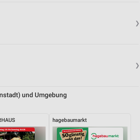
von Daten aus verschiedenen
❯
❯
ren
genstadt) und Umgebung
RHAUS
hagebaumarkt