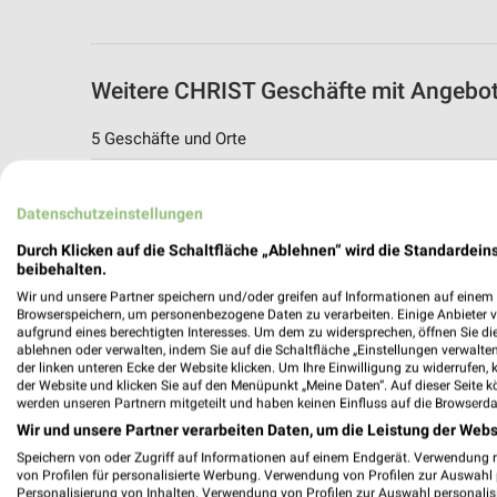
Weitere CHRIST Geschäfte mit Angebot
5 Geschäfte und Orte
CHRIST Angebote in Remscheid
Datenschutzeinstellungen
Remscheid, Deutschland
Durch Klicken auf die Schaltfläche „Ablehnen“ wird die Standardeins
beibehalten.
452,16 km
Wir und unsere Partner speichern und/oder greifen auf Informationen auf einem G
Browserspeichern, um personenbezogene Daten zu verarbeiten. Einige Anbieter 
aufgrund eines berechtigten Interesses. Um dem zu widersprechen, öffnen Sie die 
CHRIST
ablehnen oder verwalten, indem Sie auf die Schaltfläche „Einstellungen verwalten“
Theodor-Heuss-Platz 7
der linken unteren Ecke der Website klicken. Um Ihre Einwilligung zu widerrufen, 
der Website und klicken Sie auf den Menüpunkt „Meine Daten“. Auf dieser Seite k
42853 Remscheid
werden unseren Partnern mitgeteilt und haben keinen Einfluss auf die Browserda
452,16 km
Wir und unsere Partner verarbeiten Daten, um die Leistung der Webs
Speichern von oder Zugriff auf Informationen auf einem Endgerät. Verwendung 
von Profilen für personalisierte Werbung. Verwendung von Profilen zur Auswahl p
CHRIST Angebote in Wuppertal
Personalisierung von Inhalten. Verwendung von Profilen zur Auswahl personalis