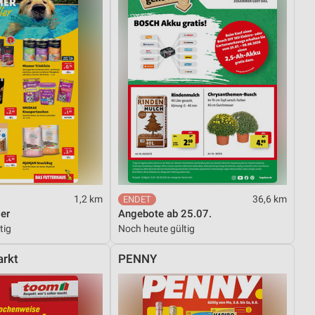
1,2 km
36,6 km
er
Angebote ab 25.07.
tig
Noch heute gültig
rkt
PENNY