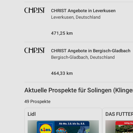
Messung der Performance von Inhalten
CHRIST Angebote in Leverkusen
Analyse von Zielgruppen durch Statistiken oder Kombinationen 
Leverkusen, Deutschland
Quellen
471,25 km
Entwicklung und Verbesserung der Angebote
Verwendung reduzierter Daten zur Auswahl von Inhalten
CHRIST Angebote in Bergisch-Gladbach
IAB-Besonderheiten:
Bergisch-Gladbach, Deutschland
Verwendung genauer Standortdaten
464,33 km
Geräte anhand von aktiv angeforderten Informationen identifizie
Nicht-IAB-Verarbeitungszwecke:
Aktuelle Prospekte für Solingen (Klin
Notwendig
49 Prospekte
Performance
Lidl
DAS FUTTE
Funktional
Werbung