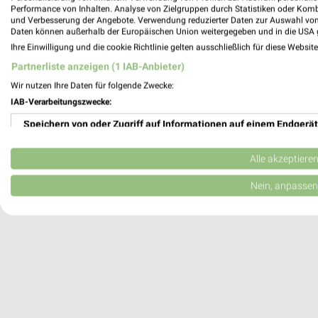
Performance von Inhalten. Analyse von Zielgruppen durch Statistiken oder Kom
Wuppertal, Deutschland
und Verbesserung der Angebote. Verwendung reduzierter Daten zur Auswahl von
Daten können außerhalb der Europäischen Union weitergegeben und in die USA 
Ihre Einwilligung und die cookie Richtlinie gelten ausschließlich für diese Websit
451,41 km
Partnerliste anzeigen (1 IAB-Anbieter)
Wir nutzen Ihre Daten für folgende Zwecke:
IAB-Verarbeitungszwecke:
Speichern von oder Zugriff auf Informationen auf einem Endgerät
Verwendung reduzierter Daten zur Auswahl von Werbeanzeigen
Alle akzeptiere
Erstellung von Profilen für personalisierte Werbung
Nein, anpassen
Verwendung von Profilen zur Auswahl personalisierter Werbung
Erstellung von Profilen zur Personalisierung von Inhalten
Verwendung von Profilen zur Auswahl personalisierter Inhalte
Messung der Werbeleistung