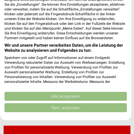
Sie die „Einstellungen“. Sie können Ihre Einstellungen akzeptieren, ablehnen
oder verwalten, indem Sie auf die Schaltfläche „Einstellungen verwalten“
klicken oder jederzeit auf die Fingerabdruck-Schaltfläche in der linken
Contra Kreis Theater Filialen & Öffnungszeiten
unteren Ecke der Website klicken. Um Ihre Einwilligung zu widerrufen,
für Bonn
klicken Sie auf den Fingerabdruck oder den Link in der Fußzeile der Website
und klicken Sie auf den Menüpunkt „Meine Daten“. Auf dieser Seite können
Sie Ihre Einwilligung widerrufen. Diese Entscheidungen werden unseren
Partnern mitgeteilt und haben keinen Einfluss auf die Browserdaten.
Wir und unsere Partner verarbeiten Daten, um die Leistung der
cubiculum Filialen & Öffnungszeiten für
Website zu analysieren und Folgendes zu tun:
Leverkusen
Speichern von oder Zugriff auf Informationen auf einem Endgerät.
Verwendung reduzierter Daten zur Auswahl von Werbeanzeigen. Erstellung
von Profilen für personalisierte Werbung. Verwendung von Profilen zur
Auswahl personalisierter Werbung. Erstellung von Profilen zur
cyberport Angebote im aktuellen Prospekt für
Personalisierung von Inhalten. Verwendung von Profilen zur Auswahl
personalisierter Inhalte. Messung der Werbeleistung. Messung der
Bochum
Performance von Inhalten. Analyse von Zielgruppen durch Statistiken oder
Kombinationen von Daten aus verschiedenen Quellen. Entwicklung und
Verbesserung der Angebote. Verwendung reduzierter Daten zur Auswahl
Alle akzeptieren
von Inhalten.
Daten können außerhalb der Europäischen Union weitergegeben und in die
Nein, anpassen
USA gesendet werden.
Ihre Einwilligung und die cookie Richtlinie gelten ausschließlich für diese
Website/App.
Partnerliste anzeigen (1 IAB-Anbieter)