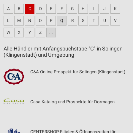
A
B
C
D
E
F
G
H
I
J
K
L
M
N
O
P
Q
R
S
T
U
V
W
X
Y
Z
...
Alle Händler mit Anfangsbuchstabe "C" in Solingen
(Klingenstadt) und Umgebung
C&A Online Prospekt für Solingen (Klingenstadt)
Casa Katalog und Prospekte für Dormagen
CENTERSHOP Filialen & Öffnungszeiten für