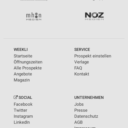
Messung der Performance von Inhalten
Analyse von Zielgruppen durch Statistiken oder
Kombinationen von Daten aus verschiedenen
Quellen
Entwicklung und Verbesserung der Angebote
Verwendung reduzierter Daten zur Auswahl von
WEEKLI
SERVICE
Inhalten
Startseite
Prospekt einstellen
IAB-Besonderheiten:
Öffnungszeiten
Verlage
Alle Prospekte
FAQ
Verwendung genauer Standortdaten
Angebote
Kontakt
Magazin
Geräte anhand von aktiv angeforderten
Informationen identifizieren
Nicht-IAB-Verarbeitungszwecke:
SOCIAL
UNTERNEHMEN
Facebook
Jobs
Notwendig
Twitter
Presse
Instagram
Datenschutz
Performance
LinkedIn
AGB