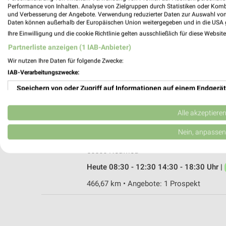
Performance von Inhalten. Analyse von Zielgruppen durch Statistiken oder Kom
und Verbesserung der Angebote. Verwendung reduzierter Daten zur Auswahl von
Daten können außerhalb der Europäischen Union weitergegeben und in die USA 
Ihre Einwilligung und die cookie Richtlinie gelten ausschließlich für diese Websit
MediaMarkt Saturn Neuwied
Partnerliste anzeigen (1 IAB-Anbieter)
Langendorfer Str. 84-86
Wir nutzen Ihre Daten für folgende Zwecke:
56564 Neuwied
IAB-Verarbeitungszwecke:
Heute 10:00 - 19:00 Uhr |
Öffnet in 46 Sek
Speichern von oder Zugriff auf Informationen auf einem Endgerät
472,66 km • Angebote: 1 Prospekt
Verwendung reduzierter Daten zur Auswahl von Werbeanzeigen
Alle akzeptiere
EURONICS Schäfer Neuwied
Erstellung von Profilen für personalisierte Werbung
Nein, anpassen
Lindenstr. 28
Verwendung von Profilen zur Auswahl personalisierter Werbung
56566 Neuwied
Heute 08:30 - 12:30 14:30 - 18:30 Uhr |
Erstellung von Profilen zur Personalisierung von Inhalten
466,67 km • Angebote: 1 Prospekt
Verwendung von Profilen zur Auswahl personalisierter Inhalte
Messung der Werbeleistung