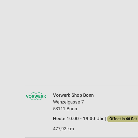
Messung der Performance von Inhalten
Analyse von Zielgruppen durch Statistiken oder Kombinationen 
Quellen
Entwicklung und Verbesserung der Angebote
Verwendung reduzierter Daten zur Auswahl von Inhalten
IAB-Besonderheiten:
Verwendung genauer Standortdaten
Geräte anhand von aktiv angeforderten Informationen identifizie
Nicht-IAB-Verarbeitungszwecke:
Vorwerk Shop Bonn
Notwendig
Wenzelgasse 7
53111 Bonn
Performance
Heute 10:00 - 19:00 Uhr |
Öffnet in 46 Sek
Funktional
477,92 km
Werbung