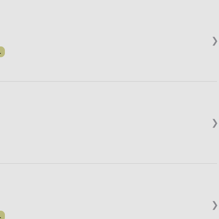
❯
.
❯
❯
.