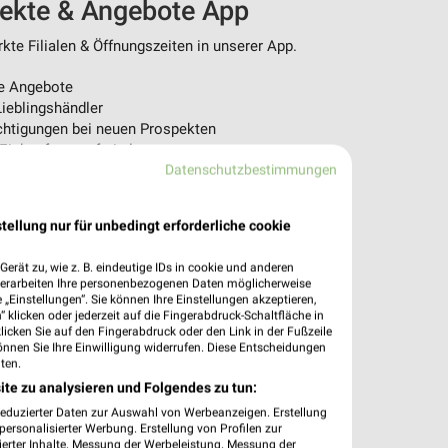
pekte & Angebote App
te Filialen & Öffnungszeiten in unserer App.
e Angebote
ieblingshändler
htigungen bei neuen Prospekten
 Einkauf stressfrei planen
Datenschutzbestimmungen
 App jetzt laden oder QR-Code scannen.
tellung nur für unbedingt erforderliche cookie
erät zu, wie z. B. eindeutige IDs in cookie und anderen
verarbeiten Ihre personenbezogenen Daten möglicherweise
„Einstellungen“. Sie können Ihre Einstellungen akzeptieren,
 klicken oder jederzeit auf die Fingerabdruck-Schaltfläche in
klicken Sie auf den Fingerabdruck oder den Link in der Fußzeile
önnen Sie Ihre Einwilligung widerrufen. Diese Entscheidungen
ten.
ite zu analysieren und Folgendes zu tun:
reduzierter Daten zur Auswahl von Werbeanzeigen. Erstellung
ersonalisierter Werbung. Erstellung von Profilen zur
ierter Inhalte. Messung der Werbeleistung. Messung der