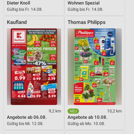
Dieter Knoll
Wohnen Spezial
Verwendung von Profilen zur Auswahl
Gültig bis Fr. 14.08.
Gültig bis Fr. 14.08.
personalisierter Werbung
Kaufland
Thomas Philipps
Erstellung von Profilen zur Personalisierung
von Inhalten
Verwendung von Profilen zur Auswahl
personalisierter Inhalte
Messung der Werbeleistung
Messung der Performance von Inhalten
Analyse von Zielgruppen durch Statistiken oder
Kombinationen von Daten aus verschiedenen
Quellen
Entwicklung und Verbesserung der Angebote
9,2 km
10,2 km
Verwendung reduzierter Daten zur Auswahl von
Angebote ab 06.08.
Angebote ab 10.08.
Inhalten
Gültig bis Mi. 12.08.
Gültig ab Mo. 10.08.
IAB-Besonderheiten: