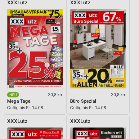
XXXLutz
XXXLutz
Verwendung genauer Standortdaten
Geräte anhand von aktiv angeforderten
Informationen identifizieren
Nicht-IAB-Verarbeitungszwecke:
Notwendig
Performance
Funktional
Werbung
30,8 km
30,8 km
Mega Tage
Büro Spezial
Gültig bis Fr. 14.08.
Gültig bis Fr. 14.08.
XXXLutz
XXXLutz