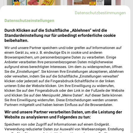
Datenschutzbestimmungen
Datenschutzeinstellungen
Durch Klicken auf die Schaltfläche „Ablehnen“ wird die
Standardeinstellung nur für unbedingt erforderliche cookie
7,1 km
10 km
beibehalten.
Angebote ab 10.08.
Angebote ab 08.08.
Wir und unsere Partner speichern und/oder greifen auf Informationen auf
Gültig ab Mo. 10.08.
Gültig bis Fr. 14.08.
einem Gerät zu, wie z. B. eindeutige IDs in cookie und anderen
Browserspeichern, um personenbezogene Daten zu verarbeiten. Einige
Lidl
PENNY
Anbieter verarbeiten Ihre personenbezogenen Daten möglicherweise
aufgrund eines berechtigten Interesses. Um dem zu widersprechen, öffnen
Sie die „Einstellungen“. Sie können Ihre Einstellungen akzeptieren, ablehnen
oder verwalten, indem Sie auf die Schaltfläche „Einstellungen verwalten“
klicken oder jederzeit auf die Fingerabdruck-Schaltfläche in der linken
unteren Ecke der Website klicken. Um Ihre Einwilligung zu widerrufen,
klicken Sie auf den Fingerabdruck oder den Link in der Fußzeile der Website
und klicken Sie auf den Menüpunkt „Meine Daten“. Auf dieser Seite können
Sie Ihre Einwilligung widerrufen. Diese Entscheidungen werden unseren
Partnern mitgeteilt und haben keinen Einfluss auf die Browserdaten.
Wir und unsere Partner verarbeiten Daten, um die Leistung der
Website zu analysieren und Folgendes zu tun:
Speichern von oder Zugriff auf Informationen auf einem Endgerät.
Verwendung reduzierter Daten zur Auswahl von Werbeanzeigen. Erstellung