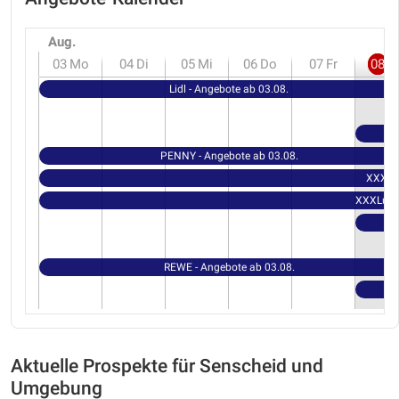
Aug.
03
Mo
04
Di
05
Mi
06
Do
07
Fr
08
S
Lidl - Angebote ab 03.08.
PENNY - Angebote ab 03.08.
XXXLut
XXXLutz 
REWE - Angebote ab 03.08.
Aktuelle Prospekte für Senscheid und
Umgebung