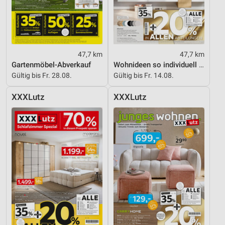
Entwicklung und Verbesserung der Angebote
Verwendung reduzierter Daten zur Auswahl von
Inhalten
47,7 km
47,7 km
Gartenmöbel-Abverkauf
Wohnideen so individuell wie du!
IAB-Besonderheiten:
Gültig bis Fr. 28.08.
Gültig bis Fr. 14.08.
Verwendung genauer Standortdaten
XXXLutz
XXXLutz
Geräte anhand von aktiv angeforderten
Informationen identifizieren
Nicht-IAB-Verarbeitungszwecke:
Notwendig
Performance
Funktional
Werbung