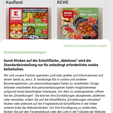
Kaufland
REWE
Datenschutzbestimmungen
Datenschutzeinstellungen
Durch Klicken auf die Schaltfläche „Ablehnen“ wird die
Standardeinstellung nur für unbedingt erforderliche cookie
beibehalten.
Wir und unsere Partner speichern und/oder greifen auf Informationen auf
6,4 km
3,5 km
einem Gerät zu, wie z. B. eindeutige IDs in cookie und anderen
Angebote ab 06.08.
Angebote ab 03.08.
Browserspeichern, um personenbezogene Daten zu verarbeiten. Einige
Anbieter verarbeiten Ihre personenbezogenen Daten möglicherweise
Gültig bis Mi. 12.08.
Noch morgen gültig
aufgrund eines berechtigten Interesses. Um dem zu widersprechen, öffnen
Sie die „Einstellungen“. Sie können Ihre Einstellungen akzeptieren, ablehnen
XXXLutz
XXXLutz
oder verwalten, indem Sie auf die Schaltfläche „Einstellungen verwalten“
klicken oder jederzeit auf die Fingerabdruck-Schaltfläche in der linken
unteren Ecke der Website klicken. Um Ihre Einwilligung zu widerrufen,
klicken Sie auf den Fingerabdruck oder den Link in der Fußzeile der Website