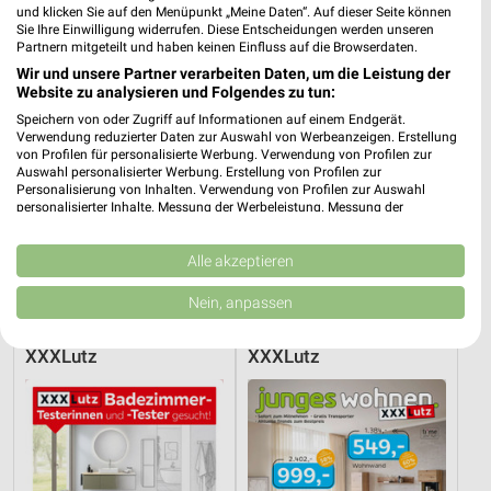
und klicken Sie auf den Menüpunkt „Meine Daten“. Auf dieser Seite können
Sie Ihre Einwilligung widerrufen. Diese Entscheidungen werden unseren
Partnern mitgeteilt und haben keinen Einfluss auf die Browserdaten.
Wir und unsere Partner verarbeiten Daten, um die Leistung der
Website zu analysieren und Folgendes zu tun:
Speichern von oder Zugriff auf Informationen auf einem Endgerät.
Verwendung reduzierter Daten zur Auswahl von Werbeanzeigen. Erstellung
von Profilen für personalisierte Werbung. Verwendung von Profilen zur
Auswahl personalisierter Werbung. Erstellung von Profilen zur
Personalisierung von Inhalten. Verwendung von Profilen zur Auswahl
personalisierter Inhalte. Messung der Werbeleistung. Messung der
Performance von Inhalten. Analyse von Zielgruppen durch Statistiken oder
Kombinationen von Daten aus verschiedenen Quellen. Entwicklung und
Verbesserung der Angebote. Verwendung reduzierter Daten zur Auswahl
Alle akzeptieren
47,7 km
47,7 km
von Inhalten.
Büro Spezial
Wohnenpreishits
Daten können außerhalb der Europäischen Union weitergegeben und in die
Nein, anpassen
Gültig bis Fr. 14.08.
Gültig bis Fr. 14.08.
USA gesendet werden.
Ihre Einwilligung und die cookie Richtlinie gelten ausschließlich für diese
Website/App.
XXXLutz
XXXLutz
Partnerliste anzeigen (1 IAB-Anbieter)
Wir nutzen Ihre Daten für folgende Zwecke:
IAB-Verarbeitungszwecke:
Speichern von oder Zugriff auf Informationen
auf einem Endgerät