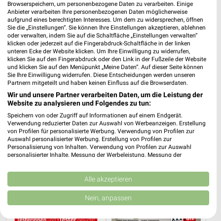
XXXLutz
XXXLutz
Browserspeichern, um personenbezogene Daten zu verarbeiten. Einige
Anbieter verarbeiten Ihre personenbezogenen Daten möglicherweise
aufgrund eines berechtigten Interesses. Um dem zu widersprechen, öffnen
Sie die „Einstellungen“. Sie können Ihre Einstellungen akzeptieren, ablehnen
oder verwalten, indem Sie auf die Schaltfläche „Einstellungen verwalten“
klicken oder jederzeit auf die Fingerabdruck-Schaltfläche in der linken
unteren Ecke der Website klicken. Um Ihre Einwilligung zu widerrufen,
klicken Sie auf den Fingerabdruck oder den Link in der Fußzeile der Website
und klicken Sie auf den Menüpunkt „Meine Daten“. Auf dieser Seite können
Sie Ihre Einwilligung widerrufen. Diese Entscheidungen werden unseren
Partnern mitgeteilt und haben keinen Einfluss auf die Browserdaten.
Wir und unsere Partner verarbeiten Daten, um die Leistung der
Website zu analysieren und Folgendes zu tun:
Speichern von oder Zugriff auf Informationen auf einem Endgerät.
Verwendung reduzierter Daten zur Auswahl von Werbeanzeigen. Erstellung
von Profilen für personalisierte Werbung. Verwendung von Profilen zur
Auswahl personalisierter Werbung. Erstellung von Profilen zur
Personalisierung von Inhalten. Verwendung von Profilen zur Auswahl
52,6 km
52,6 km
personalisierter Inhalte. Messung der Werbeleistung. Messung der
Büro Spezial
Wohnenpreishits
Performance von Inhalten. Analyse von Zielgruppen durch Statistiken oder
Kombinationen von Daten aus verschiedenen Quellen. Entwicklung und
Gültig bis Fr. 14.08.
Gültig bis Fr. 14.08.
Verbesserung der Angebote. Verwendung reduzierter Daten zur Auswahl
Alle akzeptieren
von Inhalten.
XXXLutz
XXXLutz
Daten können außerhalb der Europäischen Union weitergegeben und in die
Nein, anpassen
USA gesendet werden.
Ihre Einwilligung und die cookie Richtlinie gelten ausschließlich für diese
Website/App.