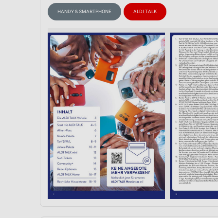
Messung der Performance von Inhalten
HANDY & SMARTPHONE
ALDI TALK
Analyse von Zielgruppen durch Statistiken oder Kombinationen 
Quellen
Entwicklung und Verbesserung der Angebote
Verwendung reduzierter Daten zur Auswahl von Inhalten
IAB-Besonderheiten:
Verwendung genauer Standortdaten
Geräte anhand von aktiv angeforderten Informationen identifizie
Nicht-IAB-Verarbeitungszwecke:
Notwendig
Performance
Funktional
Werbung