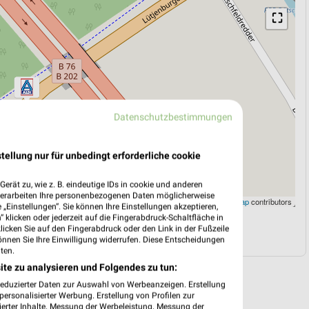
⛶
Datenschutzbestimmungen
tellung nur für unbedingt erforderliche cookie
erät zu, wie z. B. eindeutige IDs in cookie und anderen
verarbeiten Ihre personenbezogenen Daten möglicherweise
Leaflet
|
©
OpenStreetMap
contributors
„Einstellungen“. Sie können Ihre Einstellungen akzeptieren,
 klicken oder jederzeit auf die Fingerabdruck-Schaltfläche in
klicken Sie auf den Fingerabdruck oder den Link in der Fußzeile
N
NAVIGATION MIT GOOGLE/IOS MAPS
önnen Sie Ihre Einwilligung widerrufen. Diese Entscheidungen
ten.
ite zu analysieren und Folgendes zu tun:
reduzierter Daten zur Auswahl von Werbeanzeigen. Erstellung
ersonalisierter Werbung. Erstellung von Profilen zur
ierter Inhalte. Messung der Werbeleistung. Messung der