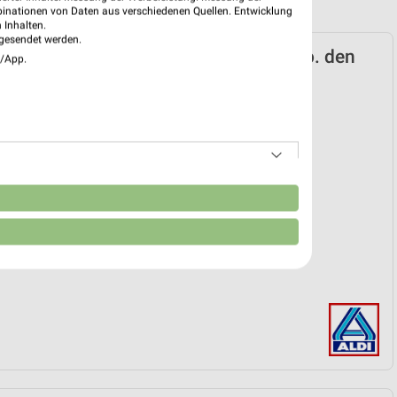
binationen von Daten aus verschiedenen Quellen. Entwicklung
 Inhalten.
gesendet werden.
rd Prospekt für Schwentinental ab Do. den
e/App.
k
 29. Jan. bis 01. Sep.
reintrag erstellen
n
EKT BLÄTTERN