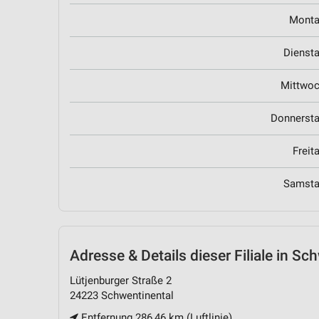
Mont
Dienst
Mittwo
Donnerst
Freit
Samst
Adresse & Details
dieser Filiale in Sc
Lütjenburger Straße 2
24223 Schwentinental
Entfernung 286,46 km (Luftlinie)