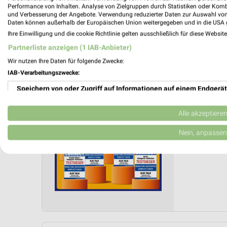
Letztes Prospektupdate: vor 14 Stunden
Performance von Inhalten. Analyse von Zielgruppen durch Statistiken oder Kom
und Verbesserung der Angebote. Verwendung reduzierter Daten zur Auswahl von
Daten können außerhalb der Europäischen Union weitergegeben und in die USA 
ALDI No
Ihre Einwilligung und die cookie Richtlinie gelten ausschließlich für diese Websit
29.01.
Partnerliste anzeigen (1 IAB-Anbieter)
ALDI Tal
Wir nutzen Ihre Daten für folgende Zwecke:
IAB-Verarbeitungszwecke:
Gültig von
Speichern von oder Zugriff auf Informationen auf einem Endgerät
📅
Kalende
Verwendung reduzierter Daten zur Auswahl von Werbeanzeigen
❯
Alle akzeptiere
PROSP
Erstellung von Profilen für personalisierte Werbung
Nein, anpassen
Verwendung von Profilen zur Auswahl personalisierter Werbung
Erstellung von Profilen zur Personalisierung von Inhalten
Verwendung von Profilen zur Auswahl personalisierter Inhalte
Messung der Werbeleistung