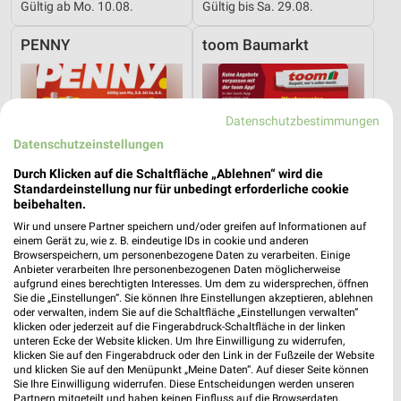
Gültig ab Mo. 10.08.
Gültig bis Sa. 29.08.
PENNY
toom Baumarkt
Datenschutzbestimmungen
Datenschutzeinstellungen
Durch Klicken auf die Schaltfläche „Ablehnen“ wird die
Standardeinstellung nur für unbedingt erforderliche cookie
beibehalten.
Wir und unsere Partner speichern und/oder greifen auf Informationen auf
einem Gerät zu, wie z. B. eindeutige IDs in cookie und anderen
Browserspeichern, um personenbezogene Daten zu verarbeiten. Einige
Anbieter verarbeiten Ihre personenbezogenen Daten möglicherweise
aufgrund eines berechtigten Interesses. Um dem zu widersprechen, öffnen
Sie die „Einstellungen“. Sie können Ihre Einstellungen akzeptieren, ablehnen
20,4 km
38,8 km
oder verwalten, indem Sie auf die Schaltfläche „Einstellungen verwalten“
klicken oder jederzeit auf die Fingerabdruck-Schaltfläche in der linken
Angebote ab 03.08.
Angebote ab 01.08.
unteren Ecke der Website klicken. Um Ihre Einwilligung zu widerrufen,
Noch morgen gültig
Noch heute gültig
klicken Sie auf den Fingerabdruck oder den Link in der Fußzeile der Website
und klicken Sie auf den Menüpunkt „Meine Daten“. Auf dieser Seite können
Sie Ihre Einwilligung widerrufen. Diese Entscheidungen werden unseren
Kaufland
Opti Wohnwelt
Partnern mitgeteilt und haben keinen Einfluss auf die Browserdaten.