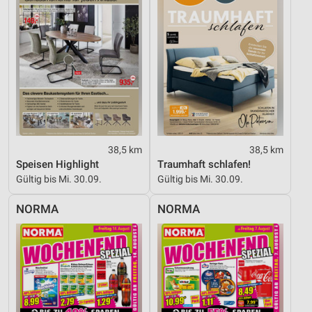
Werbeanzeigen
Erstellung von Profilen für personalisierte
Werbung
Verwendung von Profilen zur Auswahl
personalisierter Werbung
Erstellung von Profilen zur Personalisierung
von Inhalten
38,5 km
38,5 km
Verwendung von Profilen zur Auswahl
Speisen Highlight
Traumhaft schlafen!
personalisierter Inhalte
Gültig bis Mi. 30.09.
Gültig bis Mi. 30.09.
Messung der Werbeleistung
NORMA
NORMA
Messung der Performance von Inhalten
Analyse von Zielgruppen durch Statistiken oder
Kombinationen von Daten aus verschiedenen
Quellen
Entwicklung und Verbesserung der Angebote