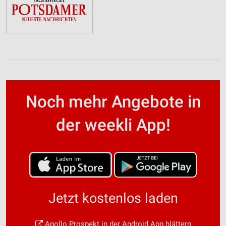
Noch mehr Angebote in
der weekli App!
Jetzt kostenlos laden
Apollo Prospekt in der Android App blättern