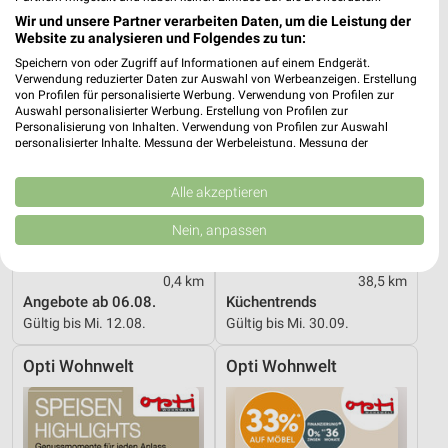
Wir und unsere Partner verarbeiten Daten, um die Leistung der
Website zu analysieren und Folgendes zu tun:
Speichern von oder Zugriff auf Informationen auf einem Endgerät.
Verwendung reduzierter Daten zur Auswahl von Werbeanzeigen. Erstellung
von Profilen für personalisierte Werbung. Verwendung von Profilen zur
Auswahl personalisierter Werbung. Erstellung von Profilen zur
Personalisierung von Inhalten. Verwendung von Profilen zur Auswahl
personalisierter Inhalte. Messung der Werbeleistung. Messung der
Performance von Inhalten. Analyse von Zielgruppen durch Statistiken oder
Kombinationen von Daten aus verschiedenen Quellen. Entwicklung und
Verbesserung der Angebote. Verwendung reduzierter Daten zur Auswahl
Alle akzeptieren
von Inhalten.
Daten können außerhalb der Europäischen Union weitergegeben und in die
Nein, anpassen
USA gesendet werden.
Ihre Einwilligung und die cookie Richtlinie gelten ausschließlich für diese
Website/App.
0,4 km
38,5 km
Angebote ab 06.08.
Küchentrends
Partnerliste anzeigen (1 IAB-Anbieter)
Gültig bis Mi. 12.08.
Gültig bis Mi. 30.09.
Wir nutzen Ihre Daten für folgende Zwecke:
IAB-Verarbeitungszwecke:
Opti Wohnwelt
Opti Wohnwelt
Speichern von oder Zugriff auf Informationen
auf einem Endgerät
Verwendung reduzierter Daten zur Auswahl von