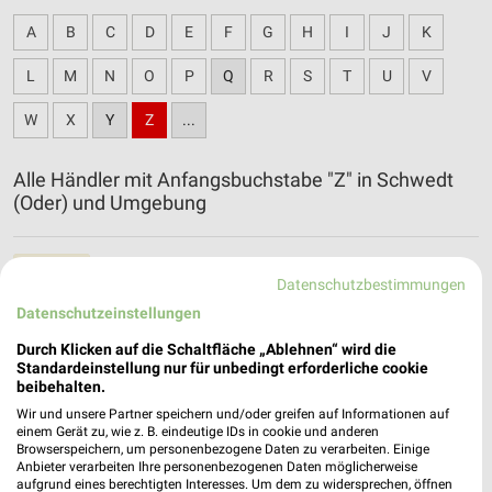
A
B
C
D
E
F
G
H
I
J
K
L
M
N
O
P
Q
R
S
T
U
V
W
X
Y
Z
...
Alle Händler mit Anfangsbuchstabe "Z" in Schwedt
(Oder) und Umgebung
ZOO & Co. - aktueller Prospekt mit Angeboten
Datenschutzbestimmungen
für Strausberg
Datenschutzeinstellungen
Durch Klicken auf die Schaltfläche „Ablehnen“ wird die
Standardeinstellung nur für unbedingt erforderliche cookie
beibehalten.
Wir und unsere Partner speichern und/oder greifen auf Informationen auf
einem Gerät zu, wie z. B. eindeutige IDs in cookie und anderen
Browserspeichern, um personenbezogene Daten zu verarbeiten. Einige
Anbieter verarbeiten Ihre personenbezogenen Daten möglicherweise
aufgrund eines berechtigten Interesses. Um dem zu widersprechen, öffnen