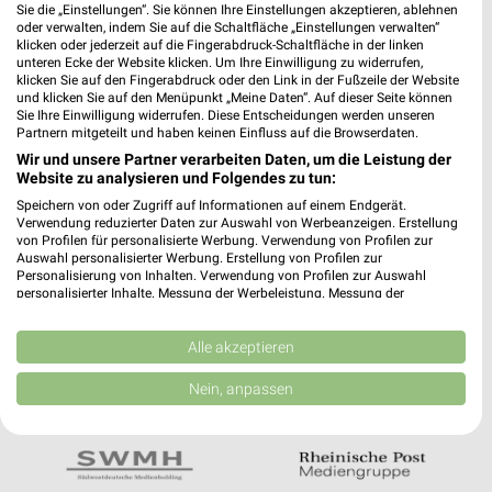
Noch mehr Angebote in
Sie die „Einstellungen“. Sie können Ihre Einstellungen akzeptieren, ablehnen
oder verwalten, indem Sie auf die Schaltfläche „Einstellungen verwalten“
der weekli App!
klicken oder jederzeit auf die Fingerabdruck-Schaltfläche in der linken
unteren Ecke der Website klicken. Um Ihre Einwilligung zu widerrufen,
klicken Sie auf den Fingerabdruck oder den Link in der Fußzeile der Website
und klicken Sie auf den Menüpunkt „Meine Daten“. Auf dieser Seite können
Sie Ihre Einwilligung widerrufen. Diese Entscheidungen werden unseren
Partnern mitgeteilt und haben keinen Einfluss auf die Browserdaten.
Wir und unsere Partner verarbeiten Daten, um die Leistung der
Website zu analysieren und Folgendes zu tun:
Jetzt kostenlos laden
Speichern von oder Zugriff auf Informationen auf einem Endgerät.
Verwendung reduzierter Daten zur Auswahl von Werbeanzeigen. Erstellung
von Profilen für personalisierte Werbung. Verwendung von Profilen zur
Auswahl personalisierter Werbung. Erstellung von Profilen zur
Prospekte App für Android
Personalisierung von Inhalten. Verwendung von Profilen zur Auswahl
personalisierter Inhalte. Messung der Werbeleistung. Messung der
Prospekte App für iOS
Performance von Inhalten. Analyse von Zielgruppen durch Statistiken oder
Kombinationen von Daten aus verschiedenen Quellen. Entwicklung und
Kostenlos im App Store erhältlich
Verbesserung der Angebote. Verwendung reduzierter Daten zur Auswahl
Alle akzeptieren
von Inhalten.
Daten können außerhalb der Europäischen Union weitergegeben und in die
Nein, anpassen
USA gesendet werden.
In Kooperation mit:
Ihre Einwilligung und die cookie Richtlinie gelten ausschließlich für diese
Website/App.
Partnerliste anzeigen (1 IAB-Anbieter)