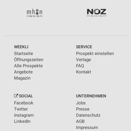
Wir nutzen Ihre Daten für folgende Zwecke:
IAB-Verarbeitungszwecke:
Speichern von oder Zugriff auf Informationen
auf einem Endgerät
Verwendung reduzierter Daten zur Auswahl von
Werbeanzeigen
WEEKLI
SERVICE
Erstellung von Profilen für personalisierte
Startseite
Prospekt einstellen
Werbung
Öffnungszeiten
Verlage
Alle Prospekte
FAQ
Verwendung von Profilen zur Auswahl
Angebote
Kontakt
personalisierter Werbung
Magazin
Erstellung von Profilen zur Personalisierung
von Inhalten
SOCIAL
UNTERNEHMEN
Verwendung von Profilen zur Auswahl
Facebook
Jobs
personalisierter Inhalte
Twitter
Presse
Instagram
Datenschutz
Messung der Werbeleistung
LinkedIn
AGB
Impressum