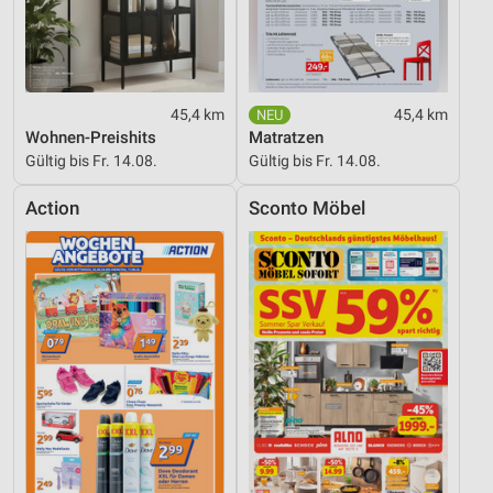
Messung der Performance von Inhalten
Analyse von Zielgruppen durch Statistiken oder
Kombinationen von Daten aus verschiedenen
45,4 km
45,4 km
Quellen
Wohnen-Preishits
Matratzen
Gültig bis Fr. 14.08.
Gültig bis Fr. 14.08.
Entwicklung und Verbesserung der Angebote
Action
Sconto Möbel
Verwendung reduzierter Daten zur Auswahl von
Inhalten
IAB-Besonderheiten:
Verwendung genauer Standortdaten
Geräte anhand von aktiv angeforderten
Informationen identifizieren
Nicht-IAB-Verarbeitungszwecke:
Notwendig
Performance