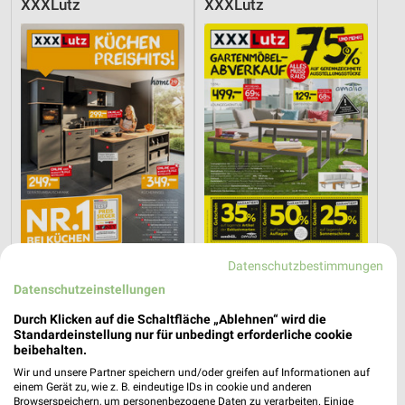
XXXLutz
XXXLutz
Datenschutzbestimmungen
45,4 km
45,4 km
Datenschutzeinstellungen
Küchen Preishits!
Gartenmöbel-Abverkauf
Gültig bis Fr. 21.08.
Gültig bis Fr. 28.08.
Durch Klicken auf die Schaltfläche „Ablehnen“ wird die
Standardeinstellung nur für unbedingt erforderliche cookie
XXXLutz
XXXLutz
beibehalten.
Wir und unsere Partner speichern und/oder greifen auf Informationen auf
einem Gerät zu, wie z. B. eindeutige IDs in cookie und anderen
Browserspeichern, um personenbezogene Daten zu verarbeiten. Einige