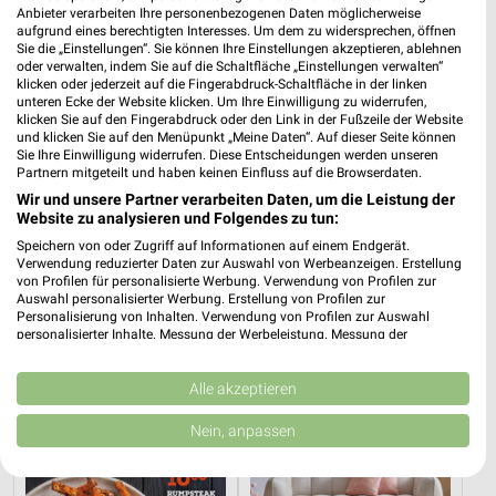
Anbieter verarbeiten Ihre personenbezogenen Daten möglicherweise
aufgrund eines berechtigten Interesses. Um dem zu widersprechen, öffnen
Sie die „Einstellungen“. Sie können Ihre Einstellungen akzeptieren, ablehnen
oder verwalten, indem Sie auf die Schaltfläche „Einstellungen verwalten“
klicken oder jederzeit auf die Fingerabdruck-Schaltfläche in der linken
unteren Ecke der Website klicken. Um Ihre Einwilligung zu widerrufen,
klicken Sie auf den Fingerabdruck oder den Link in der Fußzeile der Website
und klicken Sie auf den Menüpunkt „Meine Daten“. Auf dieser Seite können
Sie Ihre Einwilligung widerrufen. Diese Entscheidungen werden unseren
Partnern mitgeteilt und haben keinen Einfluss auf die Browserdaten.
Wir und unsere Partner verarbeiten Daten, um die Leistung der
Website zu analysieren und Folgendes zu tun:
Speichern von oder Zugriff auf Informationen auf einem Endgerät.
45,4 km
45,4 km
Verwendung reduzierter Daten zur Auswahl von Werbeanzeigen. Erstellung
von Profilen für personalisierte Werbung. Verwendung von Profilen zur
Wohnideen so individuell wie du!
Musterring
Auswahl personalisierter Werbung. Erstellung von Profilen zur
Gültig bis Fr. 14.08.
Gültig bis Fr. 14.08.
Personalisierung von Inhalten. Verwendung von Profilen zur Auswahl
personalisierter Inhalte. Messung der Werbeleistung. Messung der
Performance von Inhalten. Analyse von Zielgruppen durch Statistiken oder
XXXLutz
XXXLutz
Kombinationen von Daten aus verschiedenen Quellen. Entwicklung und
Verbesserung der Angebote. Verwendung reduzierter Daten zur Auswahl
Alle akzeptieren
von Inhalten.
Daten können außerhalb der Europäischen Union weitergegeben und in die
Nein, anpassen
USA gesendet werden.
Ihre Einwilligung und die cookie Richtlinie gelten ausschließlich für diese
Website/App.