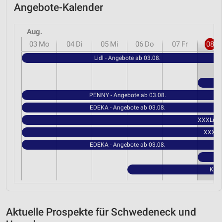
Angebote-Kalender
Aug.
03
Mo
04
Di
05
Mi
06
Do
07
Fr
08
S
Lidl - Angebote ab 03.08.
PENNY - Angebote ab 03.08.
EDEKA - Angebote ab 03.08.
XXXLutz 
XXXLut
EDEKA - Angebote ab 03.08.
Kauf
Aktuelle Prospekte für Schwedeneck und