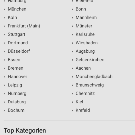
›
Hamburg
›
Bielefeld
›
München
›
Bonn
›
Köln
›
Mannheim
›
Frankfurt (Main)
›
Münster
›
Stuttgart
›
Karlsruhe
›
Dortmund
›
Wiesbaden
›
Düsseldorf
›
Augsburg
›
Essen
›
Gelsenkirchen
›
Bremen
›
Aachen
›
Hannover
›
Mönchengladbach
›
Leipzig
›
Braunschweig
›
Nürnberg
›
Chemnitz
›
Duisburg
›
Kiel
›
Bochum
›
Krefeld
Top Kategorien