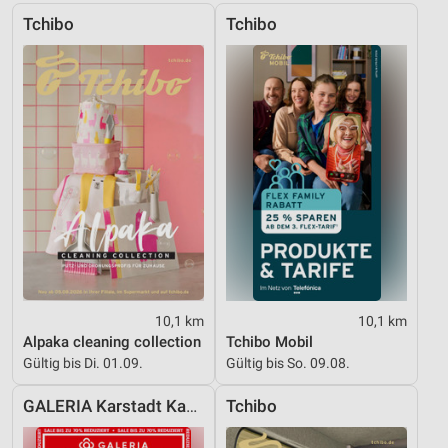
Tchibo
Tchibo
Erstellung von Profilen zur Personalisierung
von Inhalten
Verwendung von Profilen zur Auswahl
personalisierter Inhalte
Messung der Werbeleistung
Messung der Performance von Inhalten
Analyse von Zielgruppen durch Statistiken oder
Kombinationen von Daten aus verschiedenen
Quellen
Entwicklung und Verbesserung der Angebote
10,1 km
10,1 km
Alpaka cleaning collection
Tchibo Mobil
Verwendung reduzierter Daten zur Auswahl von
Inhalten
Gültig bis Di. 01.09.
Gültig bis So. 09.08.
IAB-Besonderheiten:
GALERIA Karstadt Kaufhof
Tchibo
Verwendung genauer Standortdaten