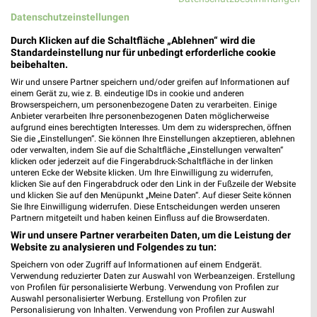
41061 Mönchengladbach
❯
Datenschutzeinstellungen
Heute 09:00 - 20:00 Uhr |
Geschlossen
Durch Klicken auf die Schaltfläche „Ablehnen“ wird die
500,54 km
Standardeinstellung nur für unbedingt erforderliche cookie
beibehalten.
Wir und unsere Partner speichern und/oder greifen auf Informationen auf
Tchibo Filiale mit Kaffee Bar Moenchengladbach
einem Gerät zu, wie z. B. eindeutige IDs in cookie und anderen
Browserspeichern, um personenbezogene Daten zu verarbeiten. Einige
Hindenburgstrasse 102
Anbieter verarbeiten Ihre personenbezogenen Daten möglicherweise
41061 Moenchengladbach
aufgrund eines berechtigten Interesses. Um dem zu widersprechen, öffnen
❯
Sie die „Einstellungen“. Sie können Ihre Einstellungen akzeptieren, ablehnen
Heute 09:00 - 19:00 Uhr |
Geschlossen
oder verwalten, indem Sie auf die Schaltfläche „Einstellungen verwalten“
klicken oder jederzeit auf die Fingerabdruck-Schaltfläche in der linken
500,30 km • Angebote: 5 Prospekte
unteren Ecke der Website klicken. Um Ihre Einwilligung zu widerrufen,
klicken Sie auf den Fingerabdruck oder den Link in der Fußzeile der Website
und klicken Sie auf den Menüpunkt „Meine Daten“. Auf dieser Seite können
Sie Ihre Einwilligung widerrufen. Diese Entscheidungen werden unseren
Ernsting's family Mönchengladbach-Rheydt
Partnern mitgeteilt und haben keinen Einfluss auf die Browserdaten.
Mittelstraße 5
Wir und unsere Partner verarbeiten Daten, um die Leistung der
41236 Mönchengladbach-Rheydt
Website zu analysieren und Folgendes zu tun:
❯
Heute 08:00 - 20:00 Uhr |
Speichern von oder Zugriff auf Informationen auf einem Endgerät.
Geschlossen
Verwendung reduzierter Daten zur Auswahl von Werbeanzeigen. Erstellung
501,53 km
von Profilen für personalisierte Werbung. Verwendung von Profilen zur
Auswahl personalisierter Werbung. Erstellung von Profilen zur
Personalisierung von Inhalten. Verwendung von Profilen zur Auswahl