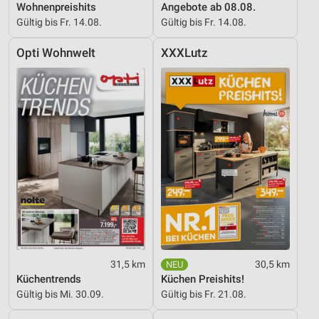
Wohnenpreishits
Angebote ab 08.08.
Nicht-IAB-Verarbeitungszwecke:
Gültig bis Fr. 14.08.
Gültig bis Fr. 14.08.
Notwendig
Opti Wohnwelt
XXXLutz
Performance
Funktional
Werbung
31,5 km
30,5 km
Küchentrends
Küchen Preishits!
Gültig bis Mi. 30.09.
Gültig bis Fr. 21.08.