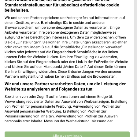
Standardeinstellung nur für unbedingt erforderliche cookie
beibehalten.
Wir und unsere Partner speichern und/oder greifen auf Informationen auf
einem Gerät zu, wie z. B. eindeutige IDs in cookie und anderen
Browserspeichern, um personenbezogene Daten zu verarbeiten. Einige
Anbieter verarbeiten Ihre personenbezogenen Daten möglicherweise
aufgrund eines berechtigten Interesses. Um dem zu widersprechen, öffnen
Sie die „Einstellungen“. Sie können Ihre Einstellungen akzeptieren, ablehnen
oder verwalten, indem Sie auf die Schaltfläche „Einstellungen verwalten“
klicken oder jederzeit auf die Fingerabdruck-Schaltfläche in der linken
unteren Ecke der Website klicken. Um Ihre Einwilligung zu widerrufen,
6,8 km
6,8 km
klicken Sie auf den Fingerabdruck oder den Link in der Fußzeile der Website
Angebote ab 03.08.
Angebote ab 10.08.
und klicken Sie auf den Menüpunkt „Meine Daten“. Auf dieser Seite können
Noch heute gültig
Gültig ab Mo. 10.08.
Sie Ihre Einwilligung widerrufen. Diese Entscheidungen werden unseren
Partnern mitgeteilt und haben keinen Einfluss auf die Browserdaten.
XXXLutz
XXXLutz
Wir und unsere Partner verarbeiten Daten, um die Leistung der
Website zu analysieren und Folgendes zu tun:
Speichern von oder Zugriff auf Informationen auf einem Endgerät.
Verwendung reduzierter Daten zur Auswahl von Werbeanzeigen. Erstellung
von Profilen für personalisierte Werbung. Verwendung von Profilen zur
Auswahl personalisierter Werbung. Erstellung von Profilen zur
Personalisierung von Inhalten. Verwendung von Profilen zur Auswahl
personalisierter Inhalte. Messung der Werbeleistung. Messung der
Performance von Inhalten. Analyse von Zielgruppen durch Statistiken oder
Kombinationen von Daten aus verschiedenen Quellen. Entwicklung und
Verbesserung der Angebote. Verwendung reduzierter Daten zur Auswahl
Alle akzeptieren