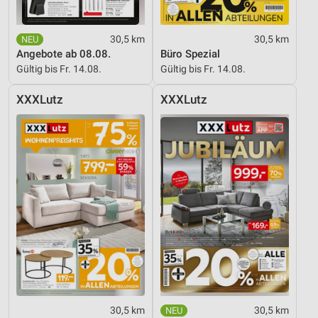
Verwendung von Profilen zur Auswahl
personalisierter Inhalte
30,5 km
30,5 km
Angebote ab 08.08.
Büro Spezial
Messung der Werbeleistung
Gültig bis Fr. 14.08.
Gültig bis Fr. 14.08.
Messung der Performance von Inhalten
XXXLutz
XXXLutz
Analyse von Zielgruppen durch Statistiken oder
Kombinationen von Daten aus verschiedenen
Quellen
Entwicklung und Verbesserung der Angebote
Verwendung reduzierter Daten zur Auswahl von
Inhalten
IAB-Besonderheiten:
Verwendung genauer Standortdaten
Geräte anhand von aktiv angeforderten
Informationen identifizieren
30,5 km
30,5 km