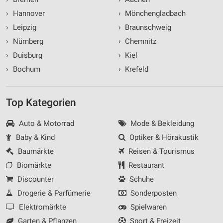
›
Hannover
›
Mönchengladbach
›
Leipzig
›
Braunschweig
›
Nürnberg
›
Chemnitz
›
Duisburg
›
Kiel
›
Bochum
›
Krefeld
Top Kategorien
Auto & Motorrad
Mode & Bekleidung
Baby & Kind
Optiker & Hörakustik
Baumärkte
Reisen & Tourismus
Biomärkte
Restaurant
Discounter
Schuhe
Drogerie & Parfümerie
Sonderposten
Elektromärkte
Spielwaren
Garten & Pflanzen
Sport & Freizeit