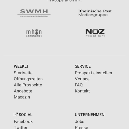
In Kooperation mit:
IAB-Besonderheiten:
Verwendung genauer Standortdaten
Geräte anhand von aktiv angeforderten
Informationen identifizieren
Nicht-IAB-Verarbeitungszwecke:
Notwendig
Performance
WEEKLI
SERVICE
Startseite
Prospekt einstellen
Funktional
Öffnungszeiten
Verlage
Alle Prospekte
FAQ
Werbung
Angebote
Kontakt
Magazin
SOCIAL
UNTERNEHMEN
Facebook
Jobs
Twitter
Presse