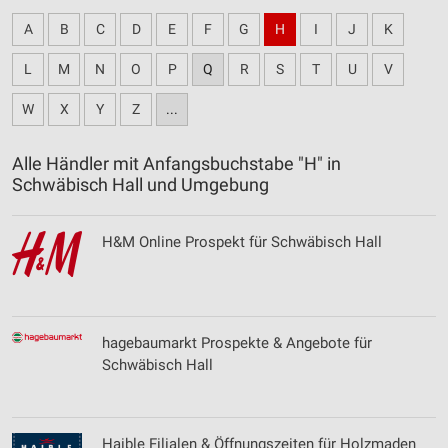
A
B
C
D
E
F
G
H
I
J
K
L
M
N
O
P
Q
R
S
T
U
V
W
X
Y
Z
...
Alle Händler mit Anfangsbuchstabe "H" in
Schwäbisch Hall und Umgebung
H&M Online Prospekt für Schwäbisch Hall
hagebaumarkt Prospekte & Angebote für
Schwäbisch Hall
Haible Filialen & Öffnungszeiten für Holzmaden