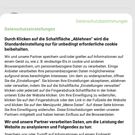
Hohenloher Freilandmuseum Filialen &
Datenschutzbestimmungen
Öffnungszeiten für Schwäbisch Hall –
Datenschutzeinstellungen
Wackershofen
Durch Klicken auf die Schaltfläche „Ablehnen“ wird die
Standardeinstellung nur für unbedingt erforderliche cookie
Holz-Hauff Filialen & Öffnungszeiten für
beibehalten.
Leingarten
Wir und unsere Partner speichern und/oder greifen auf Informationen auf
einem Gerät zu, wie z. B. eindeutige IDs in cookie und anderen
Browserspeichern, um personenbezogene Daten zu verarbeiten. Einige
Anbieter verarbeiten Ihre personenbezogenen Daten möglicherweise
aufgrund eines berechtigten Interesses. Um dem zu widersprechen, öffnen
HolzLand Prospekte & Angebote für
Sie die „Einstellungen“. Sie können Ihre Einstellungen akzeptieren, ablehnen
Oberstenfeld
oder verwalten, indem Sie auf die Schaltfläche „Einstellungen verwalten“
klicken oder jederzeit auf die Fingerabdruck-Schaltfläche in der linken
unteren Ecke der Website klicken. Um Ihre Einwilligung zu widerrufen,
klicken Sie auf den Fingerabdruck oder den Link in der Fußzeile der Website
und klicken Sie auf den Menüpunkt „Meine Daten“. Auf dieser Seite können
Holz Ulrich Filialen & Öffnungszeiten für
Sie Ihre Einwilligung widerrufen. Diese Entscheidungen werden unseren
Stuttgart
Partnern mitgeteilt und haben keinen Einfluss auf die Browserdaten.
Wir und unsere Partner verarbeiten Daten, um die Leistung der
Website zu analysieren und Folgendes zu tun:
Speichern von oder Zugriff auf Informationen auf einem Endgerät.