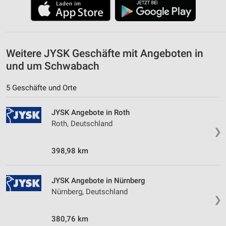
Messung der Performance von Inhalten
Analyse von Zielgruppen durch Statistiken oder
Kombinationen von Daten aus verschiedenen
Weitere JYSK Geschäfte mit Angeboten in
Quellen
und um Schwabach
Entwicklung und Verbesserung der Angebote
5 Geschäfte und Orte
Verwendung reduzierter Daten zur Auswahl von
Inhalten
JYSK Angebote in Roth
Roth, Deutschland
IAB-Besonderheiten:
❯
Verwendung genauer Standortdaten
398,98 km
Geräte anhand von aktiv angeforderten
Informationen identifizieren
JYSK Angebote in Nürnberg
Nicht-IAB-Verarbeitungszwecke:
Nürnberg, Deutschland
❯
Notwendig
380,76 km
Performance