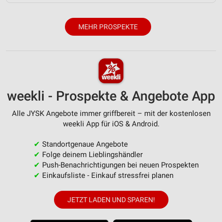
Partnerliste anzeigen (1 IAB-Anbieter)
Wir nutzen Ihre Daten für folgende Zwecke:
MEHR PROSPEKTE
IAB-Verarbeitungszwecke:
Speichern von oder Zugriff auf Informationen
auf einem Endgerät
Verwendung reduzierter Daten zur Auswahl von
Werbeanzeigen
weekli - Prospekte & Angebote App
Erstellung von Profilen für personalisierte
Alle JYSK Angebote immer griffbereit – mit der kostenlosen
Werbung
weekli App für iOS & Android.
Verwendung von Profilen zur Auswahl
personalisierter Werbung
✔
Standortgenaue Angebote
✔
Folge deinem Lieblingshändler
Erstellung von Profilen zur Personalisierung
✔
Push-Benachrichtigungen bei neuen Prospekten
von Inhalten
✔
Einkaufsliste - Einkauf stressfrei planen
Verwendung von Profilen zur Auswahl
personalisierter Inhalte
JETZT LADEN UND SPAREN!
Messung der Werbeleistung