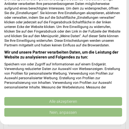
Nächste Filiale
Anbieter verarbeiten Ihre personenbezogenen Daten möglicherweise
aufgrund eines berechtigten Interesses. Um dem zu widersprechen, öffnen
Sie die „Einstellungen“. Sie können Ihre Einstellungen akzeptieren, ablehnen
JYSK Schwabach
oder verwalten, indem Sie auf die Schaltfläche „Einstellungen verwalten“
Am Falbenholzweg 30
klicken oder jederzeit auf die Fingerabdruck-Schaltfläche in der linken
❯
unteren Ecke der Website klicken. Um Ihre Einwilligung zu widerrufen,
91126 Schwabach
klicken Sie auf den Fingerabdruck oder den Link in der Fußzeile der Website
und klicken Sie auf den Menüpunkt „Meine Daten“. Auf dieser Seite können
Heute 09:30 - 16:00 Uhr |
Geschlossen
Sie Ihre Einwilligung widerrufen. Diese Entscheidungen werden unseren
Partnern mitgeteilt und haben keinen Einfluss auf die Browserdaten.
392,13 km • Angebote: 2 Prospekte
Wir und unsere Partner verarbeiten Daten, um die Leistung der
Website zu analysieren und Folgendes zu tun:
Speichern von oder Zugriff auf Informationen auf einem Endgerät.
Verwendung reduzierter Daten zur Auswahl von Werbeanzeigen. Erstellung
Angebote-Kalender für JYSK in
von Profilen für personalisierte Werbung. Verwendung von Profilen zur
Schwabach und Umgebung
Auswahl personalisierter Werbung. Erstellung von Profilen zur
Personalisierung von Inhalten. Verwendung von Profilen zur Auswahl
personalisierter Inhalte. Messung der Werbeleistung. Messung der
Performance von Inhalten. Analyse von Zielgruppen durch Statistiken oder
Aug.
Kombinationen von Daten aus verschiedenen Quellen. Entwicklung und
03
Mo
04
Di
05
Mi
06
Do
07
Fr
08
S
Verbesserung der Angebote. Verwendung reduzierter Daten zur Auswahl
Alle akzeptieren
von Inhalten.
J
Daten können außerhalb der Europäischen Union weitergegeben und in die
Nein, anpassen
USA gesendet werden.
J
Ihre Einwilligung und die cookie Richtlinie gelten ausschließlich für diese
Website/App.