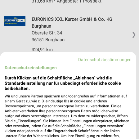
313,68 km • Angebote: 1 Prospekt
EURONICS XXL Kurzer GmbH & Co. KG
Burghaun
Oberste Str. 34
❯
36151 Burghaun
324,91 km
Datenschutzbestimmungen
Datenschutzeinstellungen
EURONICS Waffenschmidt Alheim
Nürnberger Str. 24
Durch Klicken auf die Schaltfläche „Ablehnen“ wird die
36211 Alheim
Standardeinstellung nur für unbedingt erforderliche cookie
❯
beibehalten.
Heute 08:00 - 12:30 14:00 - 18:00 Uhr |
Wir und unsere Partner speichern und/oder greifen auf Informationen auf
Geöffnet
einem Gerät zu, wie z. B. eindeutige IDs in cookie und anderen
Browserspeichern, um personenbezogene Daten zu verarbeiten. Einige
304,91 km • Angebote: 1 Prospekt
Anbieter verarbeiten Ihre personenbezogenen Daten möglicherweise
aufgrund eines berechtigten Interesses. Um dem zu widersprechen, öffnen
Sie die „Einstellungen“. Sie können Ihre Einstellungen akzeptieren, ablehnen
oder verwalten, indem Sie auf die Schaltfläche „Einstellungen verwalten“
MediaMarkt Saturn Marburg
klicken oder jederzeit auf die Fingerabdruck-Schaltfläche in der linken
Erlenring 19
unteren Ecke der Website klicken. Um Ihre Einwilligung zu widerrufen,