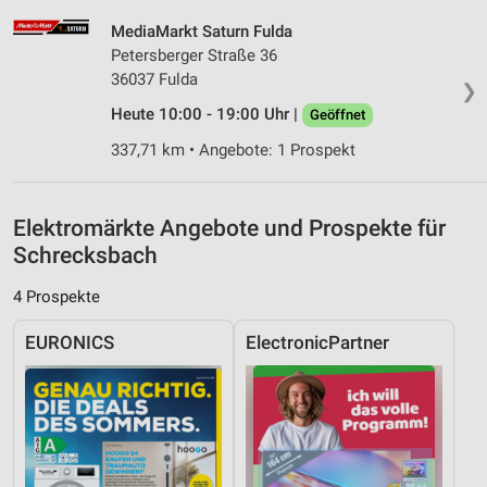
Quellen
MediaMarkt Saturn Fulda
Entwicklung und Verbesserung der Angebote
Petersberger Straße 36
36037 Fulda
❯
Verwendung reduzierter Daten zur Auswahl von
Heute 10:00 - 19:00 Uhr |
Geöffnet
Inhalten
337,71 km • Angebote: 1 Prospekt
IAB-Besonderheiten:
Verwendung genauer Standortdaten
Elektromärkte Angebote und Prospekte für
Geräte anhand von aktiv angeforderten
Informationen identifizieren
Schrecksbach
Nicht-IAB-Verarbeitungszwecke:
4 Prospekte
Notwendig
EURONICS
ElectronicPartner
Performance
Funktional
Werbung