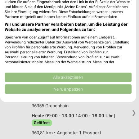
35037 Marburg
klicken Sie auf den Fingerabdruck oder den Link in der Fußzeile der Website
❯
und klicken Sie auf den Menüpunkt „Meine Daten“. Auf dieser Seite können
Heute 10:00 - 19:00 Uhr |
Geöffnet
Sie Ihre Einwilligung widerrufen. Diese Entscheidungen werden unseren
Partnern mitgeteilt und haben keinen Einfluss auf die Browserdaten.
371,56 km • Angebote: 1 Prospekt
Wir und unsere Partner verarbeiten Daten, um die Leistung der
Website zu analysieren und Folgendes zu tun:
Speichern von oder Zugriff auf Informationen auf einem Endgerät.
EP:Schanze Melsungen
Verwendung reduzierter Daten zur Auswahl von Werbeanzeigen. Erstellung
Fritzlarer Str. 37
von Profilen für personalisierte Werbung. Verwendung von Profilen zur
Auswahl personalisierter Werbung. Erstellung von Profilen zur
34212 Melsungen
❯
Personalisierung von Inhalten. Verwendung von Profilen zur Auswahl
personalisierter Inhalte. Messung der Werbeleistung. Messung der
Heute 08:30 - 18:00 Uhr |
Geöffnet
Performance von Inhalten. Analyse von Zielgruppen durch Statistiken oder
Kombinationen von Daten aus verschiedenen Quellen. Entwicklung und
307,15 km • Angebote: 2 Prospekte
Verbesserung der Angebote. Verwendung reduzierter Daten zur Auswahl
Alle akzeptieren
von Inhalten.
Daten können außerhalb der Europäischen Union weitergegeben und in die
Nein, anpassen
EURONICS Weidenbörner Grebenhain
USA gesendet werden.
Hauptstraße 14
Ihre Einwilligung und die cookie Richtlinie gelten ausschließlich für diese
Website/App.
36355 Grebenhain
Partnerliste anzeigen (1 IAB-Anbieter)
❯
Heute 09:00 - 13:00 14:00 - 18:00 Uhr |
Wir nutzen Ihre Daten für folgende Zwecke:
Geöffnet
IAB-Verarbeitungszwecke:
360,81 km • Angebote: 1 Prospekt
Speichern von oder Zugriff auf Informationen