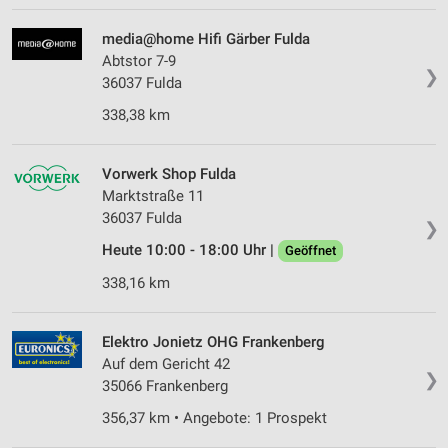
auf einem Endgerät
media@home Hifi Gärber Fulda
Verwendung reduzierter Daten zur Auswahl von
Abtstor 7-9
Werbeanzeigen
❯
36037 Fulda
Erstellung von Profilen für personalisierte
338,38 km
Werbung
Verwendung von Profilen zur Auswahl
Vorwerk Shop Fulda
personalisierter Werbung
Marktstraße 11
36037 Fulda
Erstellung von Profilen zur Personalisierung
❯
von Inhalten
Heute 10:00 - 18:00 Uhr |
Geöffnet
338,16 km
Verwendung von Profilen zur Auswahl
personalisierter Inhalte
Messung der Werbeleistung
Elektro Jonietz OHG Frankenberg
Auf dem Gericht 42
❯
Messung der Performance von Inhalten
35066 Frankenberg
356,37 km • Angebote: 1 Prospekt
Analyse von Zielgruppen durch Statistiken oder
Kombinationen von Daten aus verschiedenen