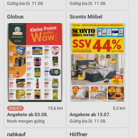
Gültig bis Di. 11.08.
Gültig bis Di. 11.08.
Partnerliste anzeigen (1 IAB-Anbieter)
Wir nutzen Ihre Daten für folgende Zwecke:
Globus
Sconto Möbel
IAB-Verarbeitungszwecke:
Speichern von oder Zugriff auf Informationen
auf einem Endgerät
Verwendung reduzierter Daten zur Auswahl von
Werbeanzeigen
Erstellung von Profilen für personalisierte
Werbung
Verwendung von Profilen zur Auswahl
personalisierter Werbung
Erstellung von Profilen zur Personalisierung
15,6 km
5,3 km
von Inhalten
Angebote ab 03.08.
Angebote ab 15.07.
Noch morgen gültig
Gültig bis Di. 11.08.
Verwendung von Profilen zur Auswahl
personalisierter Inhalte
nahkauf
Höffner