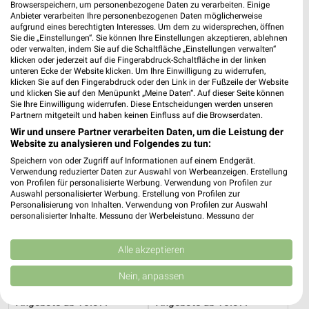
Browserspeichern, um personenbezogene Daten zu verarbeiten. Einige
Anbieter verarbeiten Ihre personenbezogenen Daten möglicherweise
15,5 km
7,9 km
aufgrund eines berechtigten Interesses. Um dem zu widersprechen, öffnen
Angebote ab 03.08.
Wochenend Spezial
Sie die „Einstellungen“. Sie können Ihre Einstellungen akzeptieren, ablehnen
oder verwalten, indem Sie auf die Schaltfläche „Einstellungen verwalten“
Noch morgen gültig
Gültig ab Fr. 14.08.
klicken oder jederzeit auf die Fingerabdruck-Schaltfläche in der linken
unteren Ecke der Website klicken. Um Ihre Einwilligung zu widerrufen,
Sconto Möbel
Sconto Möbel
klicken Sie auf den Fingerabdruck oder den Link in der Fußzeile der Website
und klicken Sie auf den Menüpunkt „Meine Daten“. Auf dieser Seite können
Sie Ihre Einwilligung widerrufen. Diese Entscheidungen werden unseren
Partnern mitgeteilt und haben keinen Einfluss auf die Browserdaten.
Wir und unsere Partner verarbeiten Daten, um die Leistung der
Website zu analysieren und Folgendes zu tun:
Speichern von oder Zugriff auf Informationen auf einem Endgerät.
Verwendung reduzierter Daten zur Auswahl von Werbeanzeigen. Erstellung
von Profilen für personalisierte Werbung. Verwendung von Profilen zur
Auswahl personalisierter Werbung. Erstellung von Profilen zur
Personalisierung von Inhalten. Verwendung von Profilen zur Auswahl
personalisierter Inhalte. Messung der Werbeleistung. Messung der
Performance von Inhalten. Analyse von Zielgruppen durch Statistiken oder
Kombinationen von Daten aus verschiedenen Quellen. Entwicklung und
Verbesserung der Angebote. Verwendung reduzierter Daten zur Auswahl
Alle akzeptieren
von Inhalten.
Daten können außerhalb der Europäischen Union weitergegeben und in die
Nein, anpassen
USA gesendet werden.
5,3 km
5,3 km
Ihre Einwilligung und die cookie Richtlinie gelten ausschließlich für diese
Angebote ab 15.07.
Angebote ab 15.07.
Website/App.