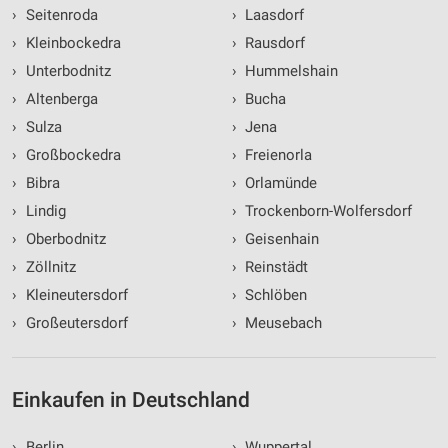
›
Seitenroda
›
Laasdorf
›
Kleinbockedra
›
Rausdorf
›
Unterbodnitz
›
Hummelshain
›
Altenberga
›
Bucha
›
Sulza
›
Jena
›
Großbockedra
›
Freienorla
›
Bibra
›
Orlamünde
›
Lindig
›
Trockenborn-Wolfersdorf
›
Oberbodnitz
›
Geisenhain
›
Zöllnitz
›
Reinstädt
›
Kleineutersdorf
›
Schlöben
›
Großeutersdorf
›
Meusebach
Einkaufen in Deutschland
›
Berlin
›
Wuppertal