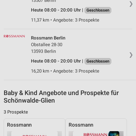
13507 Berlin
❯
personalisierter Inhalte
Heute 08:00 - 20:00 Uhr |
Geschlossen
Messung der Werbeleistung
11,37 km • Angebote: 3 Prospekte
Messung der Performance von Inhalten
Rossmann Berlin
Analyse von Zielgruppen durch Statistiken oder
Obstallee 28-30
Kombinationen von Daten aus verschiedenen
Quellen
13593 Berlin
❯
Heute 08:00 - 20:00 Uhr |
Geschlossen
Entwicklung und Verbesserung der Angebote
16,20 km • Angebote: 3 Prospekte
Verwendung reduzierter Daten zur Auswahl von
Inhalten
IAB-Besonderheiten:
Baby & Kind Angebote und Prospekte für
Schönwalde-Glien
Verwendung genauer Standortdaten
3 Prospekte
Geräte anhand von aktiv angeforderten
Informationen identifizieren
Rossmann
Rossmann
Nicht-IAB-Verarbeitungszwecke: