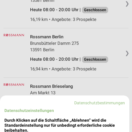
13581 Berlin
❯
Heute 08:00 - 20:00 Uhr |
Geschlossen
16,19 km • Angebote: 3 Prospekte
Rossmann Berlin
Brunsbütteler Damm 275
13591 Berlin
❯
Heute 08:00 - 20:00 Uhr |
Geschlossen
16,94 km • Angebote: 3 Prospekte
Rossmann Brieselang
Am Markt 13
14656 Brieselang
❯
Datenschutzbestimmungen
Heute 08:00 - 20:00 Uhr |
Geschlossen
Datenschutzeinstellungen
28,29 km • Angebote: 3 Prospekte
Durch Klicken auf die Schaltfläche „Ablehnen“ wird die
Standardeinstellung nur für unbedingt erforderliche cookie
beibehalten.