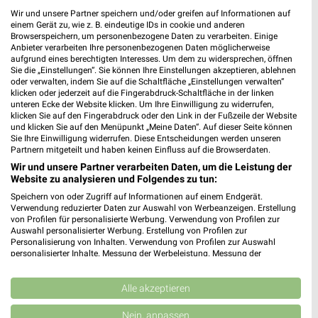
Ernsting's family Berlin
Wir und unsere Partner speichern und/oder greifen auf Informationen auf
Carl-Schurz-Str. 44
einem Gerät zu, wie z. B. eindeutige IDs in cookie und anderen
Browserspeichern, um personenbezogene Daten zu verarbeiten. Einige
13597 Berlin
❯
Anbieter verarbeiten Ihre personenbezogenen Daten möglicherweise
aufgrund eines berechtigten Interesses. Um dem zu widersprechen, öffnen
Heute 09:00 - 19:00 Uhr |
Geschlossen
Sie die „Einstellungen“. Sie können Ihre Einstellungen akzeptieren, ablehnen
oder verwalten, indem Sie auf die Schaltfläche „Einstellungen verwalten“
13,70 km
klicken oder jederzeit auf die Fingerabdruck-Schaltfläche in der linken
unteren Ecke der Website klicken. Um Ihre Einwilligung zu widerrufen,
klicken Sie auf den Fingerabdruck oder den Link in der Fußzeile der Website
und klicken Sie auf den Menüpunkt „Meine Daten“. Auf dieser Seite können
Rossmann Berlin
Sie Ihre Einwilligung widerrufen. Diese Entscheidungen werden unseren
Klosterstr. 3
Partnern mitgeteilt und haben keinen Einfluss auf die Browserdaten.
13581 Berlin
❯
Wir und unsere Partner verarbeiten Daten, um die Leistung der
Website zu analysieren und Folgendes zu tun:
Heute 09:00 - 21:00 Uhr |
Schließt in 59 Min.
Speichern von oder Zugriff auf Informationen auf einem Endgerät.
14,37 km • Angebote: 3 Prospekte
Verwendung reduzierter Daten zur Auswahl von Werbeanzeigen. Erstellung
von Profilen für personalisierte Werbung. Verwendung von Profilen zur
Auswahl personalisierter Werbung. Erstellung von Profilen zur
Personalisierung von Inhalten. Verwendung von Profilen zur Auswahl
Rossmann Berlin
personalisierter Inhalte. Messung der Werbeleistung. Messung der
Markt 14-15
Performance von Inhalten. Analyse von Zielgruppen durch Statistiken oder
Kombinationen von Daten aus verschiedenen Quellen. Entwicklung und
13597 Berlin
❯
Verbesserung der Angebote. Verwendung reduzierter Daten zur Auswahl
Alle akzeptieren
von Inhalten.
Heute 08:00 - 20:00 Uhr |
Geschlossen
Daten können außerhalb der Europäischen Union weitergegeben und in die
Nein, anpassen