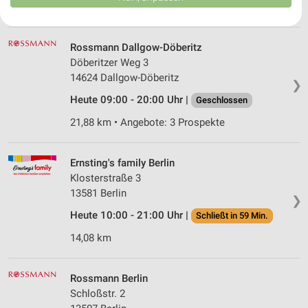
USA gesendet werden.
13,71 km • Angebote: 3 Prospekte
Ihre Einwilligung und die cookie Richtlinie gelten ausschließlich für diese
Website/App.
Rossmann Dallgow-Döberitz
Partnerliste anzeigen (1 IAB-Anbieter)
Döberitzer Weg 3
Wir nutzen Ihre Daten für folgende Zwecke:
14624 Dallgow-Döberitz
IAB-Verarbeitungszwecke:
❯
Heute 09:00 - 20:00 Uhr |
Geschlossen
Speichern von oder Zugriff auf Informationen
auf einem Endgerät
21,88 km • Angebote: 3 Prospekte
Verwendung reduzierter Daten zur Auswahl von
Werbeanzeigen
Ernsting's family Berlin
Klosterstraße 3
Erstellung von Profilen für personalisierte
13581 Berlin
Werbung
❯
Heute 10:00 - 21:00 Uhr |
Schließt in 59 Min.
Verwendung von Profilen zur Auswahl
personalisierter Werbung
14,08 km
Erstellung von Profilen zur Personalisierung
von Inhalten
Rossmann Berlin
Schloßstr. 2
Verwendung von Profilen zur Auswahl