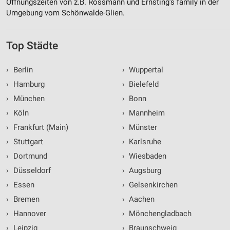
Öffnungszeiten von z.B. Rossmann und Ernsting's family in der
Umgebung vom Schönwalde-Glien.
Top Städte
›
Berlin
›
Wuppertal
›
Hamburg
›
Bielefeld
›
München
›
Bonn
›
Köln
›
Mannheim
›
Frankfurt (Main)
›
Münster
›
Stuttgart
›
Karlsruhe
›
Dortmund
›
Wiesbaden
›
Düsseldorf
›
Augsburg
›
Essen
›
Gelsenkirchen
›
Bremen
›
Aachen
›
Hannover
›
Mönchengladbach
›
Leipzig
›
Braunschweig