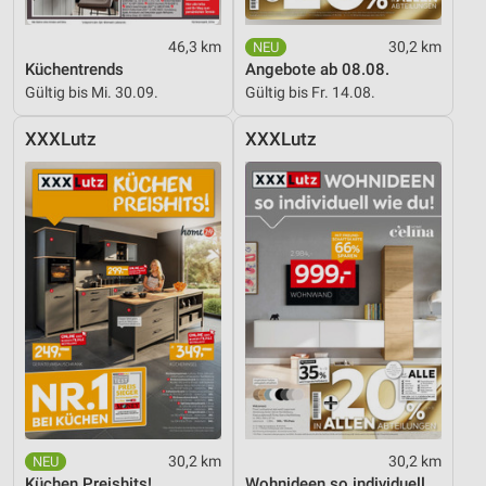
Verwendung von Profilen zur Auswahl
46,3 km
30,2 km
personalisierter Inhalte
Küchentrends
Angebote ab 08.08.
Gültig bis Mi. 30.09.
Gültig bis Fr. 14.08.
Messung der Werbeleistung
XXXLutz
XXXLutz
Messung der Performance von Inhalten
Analyse von Zielgruppen durch Statistiken oder
Kombinationen von Daten aus verschiedenen
Quellen
Entwicklung und Verbesserung der Angebote
Verwendung reduzierter Daten zur Auswahl von
Inhalten
IAB-Besonderheiten:
Verwendung genauer Standortdaten
Geräte anhand von aktiv angeforderten
30,2 km
30,2 km
Informationen identifizieren
Küchen Preishits!
Wohnideen so individuell wie du!