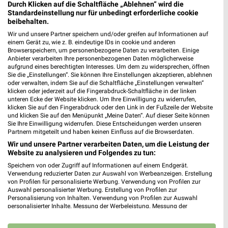
Durch Klicken auf die Schaltfläche „Ablehnen“ wird die
Standardeinstellung nur für unbedingt erforderliche cookie
beibehalten.
Wir und unsere Partner speichern und/oder greifen auf Informationen auf
einem Gerät zu, wie z. B. eindeutige IDs in cookie und anderen
Browserspeichern, um personenbezogene Daten zu verarbeiten. Einige
Anbieter verarbeiten Ihre personenbezogenen Daten möglicherweise
aufgrund eines berechtigten Interesses. Um dem zu widersprechen, öffnen
Sie die „Einstellungen“. Sie können Ihre Einstellungen akzeptieren, ablehnen
oder verwalten, indem Sie auf die Schaltfläche „Einstellungen verwalten“
30,2 km
30,2 km
klicken oder jederzeit auf die Fingerabdruck-Schaltfläche in der linken
Wohnenpreishits
Angebote ab 08.08.
unteren Ecke der Website klicken. Um Ihre Einwilligung zu widerrufen,
klicken Sie auf den Fingerabdruck oder den Link in der Fußzeile der Website
Gültig bis Fr. 14.08.
Gültig bis Fr. 14.08.
und klicken Sie auf den Menüpunkt „Meine Daten“. Auf dieser Seite können
Sie Ihre Einwilligung widerrufen. Diese Entscheidungen werden unseren
XXXLutz
XXXLutz
Partnern mitgeteilt und haben keinen Einfluss auf die Browserdaten.
Wir und unsere Partner verarbeiten Daten, um die Leistung der
Website zu analysieren und Folgendes zu tun:
Speichern von oder Zugriff auf Informationen auf einem Endgerät.
Verwendung reduzierter Daten zur Auswahl von Werbeanzeigen. Erstellung
von Profilen für personalisierte Werbung. Verwendung von Profilen zur
Auswahl personalisierter Werbung. Erstellung von Profilen zur
Personalisierung von Inhalten. Verwendung von Profilen zur Auswahl
personalisierter Inhalte. Messung der Werbeleistung. Messung der
Performance von Inhalten. Analyse von Zielgruppen durch Statistiken oder
Kombinationen von Daten aus verschiedenen Quellen. Entwicklung und