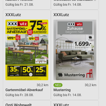
Gültig bis Fr. 21.08.
Gültig bis Fr. 14.08.
Nicht-IAB-Verarbeitungszwecke:
Notwendig
XXXLutz
XXXLutz
Performance
Funktional
Werbung
30,2 km
30,2 km
Gartenmöbel-Abverkauf
Musterring
Gültig bis Fr. 28.08.
Gültig bis Fr. 14.08.
Opti Wohnwelt
XXXLutz