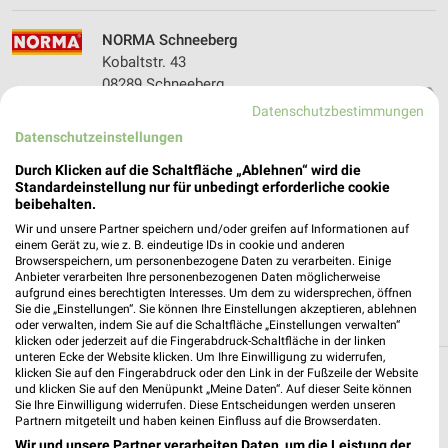
NORMA Schneeberg
Kobaltstr. 43
08289 Schneeberg
❯
Datenschutzbestimmungen
Heute 08:00 - 20:00 Uhr |
Geschlossen
Datenschutzeinstellungen
221,40 km • Angebote: 6 Prospekte
Durch Klicken auf die Schaltfläche „Ablehnen“ wird die
Standardeinstellung nur für unbedingt erforderliche cookie
beibehalten.
ALDI Nord Falkenstein
Ferdinand-Lassalle-Straße 21
Wir und unsere Partner speichern und/oder greifen auf Informationen auf
einem Gerät zu, wie z. B. eindeutige IDs in cookie und anderen
08223 Falkenstein
❯
Browserspeichern, um personenbezogene Daten zu verarbeiten. Einige
Anbieter verarbeiten Ihre personenbezogenen Daten möglicherweise
Heute 07:00 - 20:00 Uhr |
Geschlossen
aufgrund eines berechtigten Interesses. Um dem zu widersprechen, öffnen
Sie die „Einstellungen“. Sie können Ihre Einstellungen akzeptieren, ablehnen
238,50 km • Angebote: 4 Prospekte
oder verwalten, indem Sie auf die Schaltfläche „Einstellungen verwalten“
klicken oder jederzeit auf die Fingerabdruck-Schaltfläche in der linken
unteren Ecke der Website klicken. Um Ihre Einwilligung zu widerrufen,
klicken Sie auf den Fingerabdruck oder den Link in der Fußzeile der Website
Discounter Angebote und Prospekte für
und klicken Sie auf den Menüpunkt „Meine Daten“. Auf dieser Seite können
Sie Ihre Einwilligung widerrufen. Diese Entscheidungen werden unseren
Schönheide
Partnern mitgeteilt und haben keinen Einfluss auf die Browserdaten.
Wir und unsere Partner verarbeiten Daten, um die Leistung der