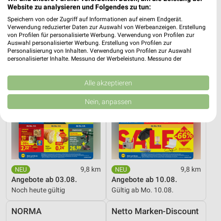
16 Prospekte
Website zu analysieren und Folgendes zu tun:
Speichern von oder Zugriff auf Informationen auf einem Endgerät.
Lidl
Lidl
Verwendung reduzierter Daten zur Auswahl von Werbeanzeigen. Erstellung
von Profilen für personalisierte Werbung. Verwendung von Profilen zur
Auswahl personalisierter Werbung. Erstellung von Profilen zur
Personalisierung von Inhalten. Verwendung von Profilen zur Auswahl
personalisierter Inhalte. Messung der Werbeleistung. Messung der
Performance von Inhalten. Analyse von Zielgruppen durch Statistiken oder
Kombinationen von Daten aus verschiedenen Quellen. Entwicklung und
Verbesserung der Angebote. Verwendung reduzierter Daten zur Auswahl
Alle akzeptieren
von Inhalten.
Daten können außerhalb der Europäischen Union weitergegeben und in die
Nein, anpassen
USA gesendet werden.
Ihre Einwilligung und die cookie Richtlinie gelten ausschließlich für diese
Website/App.
Partnerliste anzeigen (1 IAB-Anbieter)
Wir nutzen Ihre Daten für folgende Zwecke:
IAB-Verarbeitungszwecke:
9,8 km
9,8 km
Speichern von oder Zugriff auf Informationen
Angebote ab 03.08.
Angebote ab 10.08.
auf einem Endgerät
Noch heute gültig
Gültig ab Mo. 10.08.
Verwendung reduzierter Daten zur Auswahl von
NORMA
Netto Marken-Discount
Werbeanzeigen